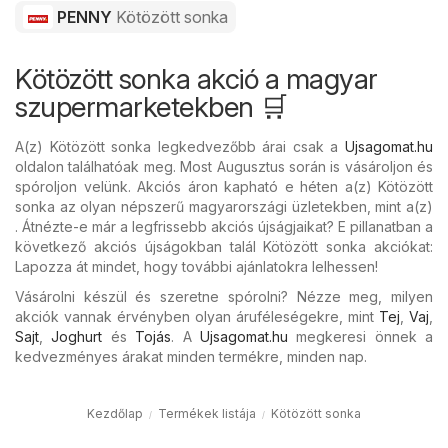
PENNY
Kötözött sonka
Kötözött sonka akció a magyar
szupermarketekben 🛒
A(z) Kötözött sonka legkedvezőbb árai csak a
Ujsagomat.hu
oldalon találhatóak meg. Most Augusztus során is vásároljon és
spóroljon velünk. Akciós áron kapható e héten a(z) Kötözött
sonka az olyan népszerű magyarországi üzletekben, mint a(z)
. Átnézte-e már a legfrissebb akciós újságjaikat? E pillanatban a
következő akciós újságokban talál Kötözött sonka akciókat:
Lapozza át mindet, hogy további ajánlatokra lelhessen!
Vásárolni készül és szeretne spórolni? Nézze meg, milyen
akciók vannak érvényben olyan áruféleségekre, mint
Tej
,
Vaj
,
Sajt
,
Joghurt
és
Tojás
. A
Ujsagomat.hu
megkeresi önnek a
kedvezményes árakat minden termékre, minden nap.
Kezdőlap
Termékek listája
Kötözött sonka