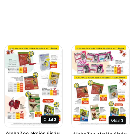
Oldal
2
Oldal
3
AlphaZoo akciós újság