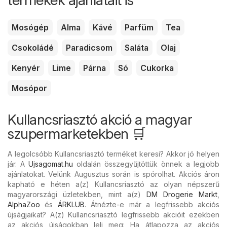
Mosógép
Alma
Kávé
Parfüm
Tea
Csokoládé
Paradicsom
Saláta
Olaj
Kenyér
Lime
Párna
Só
Cukorka
Mosópor
Kullancsriasztó akció a magyar
szupermarketekben 🛒
A legolcsóbb Kullancsriasztó terméket keresi? Akkor jó helyen
jár. A
Ujsagomat.hu
oldalán összegyűjtöttük önnek a legjobb
ajánlatokat. Velünk Augusztus során is spórolhat. Akciós áron
kapható e héten a(z) Kullancsriasztó az olyan népszerű
magyarországi üzletekben, mint a(z)
DM Drogerie Markt
,
AlphaZoo
és
ÁRKLUB
. Átnézte-e már a legfrissebb akciós
újságjaikat? A(z) Kullancsriasztó legfrissebb akcióit ezekben
az akciós újságokban leli meg: Ha átlapozza az akciós