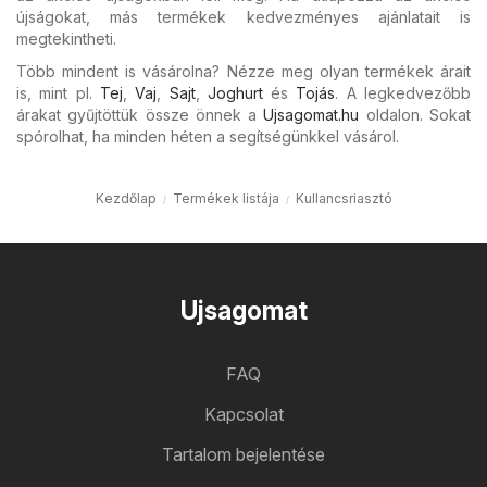
újságokat, más termékek kedvezményes ajánlatait is
megtekintheti.
Több mindent is vásárolna? Nézze meg olyan termékek árait
is, mint pl.
Tej
,
Vaj
,
Sajt
,
Joghurt
és
Tojás
. A legkedvezőbb
árakat gyűjtöttük össze önnek a
Ujsagomat.hu
oldalon. Sokat
spórolhat, ha minden héten a segítségünkkel vásárol.
Kezdőlap
Termékek listája
Kullancsriasztó
Ujsagomat
FAQ
Kapcsolat
Tartalom bejelentése