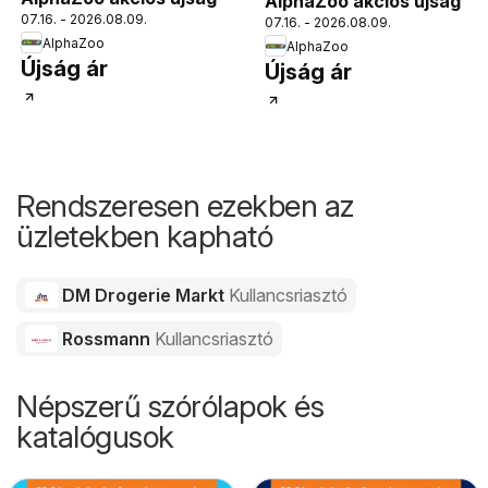
AlphaZoo akciós újság
07.16. - 2026.08.09.
07.16. - 2026.08.09.
AlphaZoo
AlphaZoo
Újság ár
Újság ár
Rendszeresen ezekben az
üzletekben kapható
DM Drogerie Markt
Kullancsriasztó
Rossmann
Kullancsriasztó
Népszerű szórólapok és
katalógusok