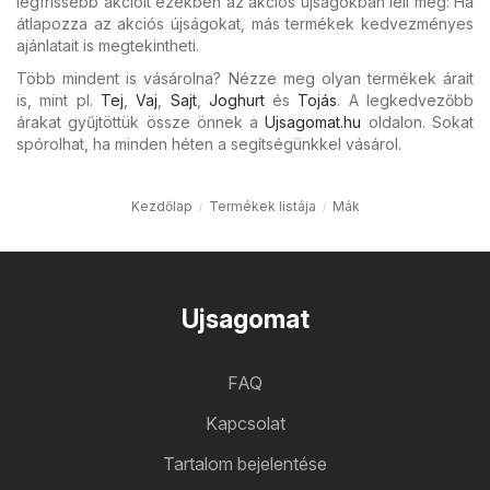
legfrissebb akcióit ezekben az akciós újságokban leli meg: Ha
átlapozza az akciós újságokat, más termékek kedvezményes
ajánlatait is megtekintheti.
Több mindent is vásárolna? Nézze meg olyan termékek árait
is, mint pl.
Tej
,
Vaj
,
Sajt
,
Joghurt
és
Tojás
. A legkedvezőbb
árakat gyűjtöttük össze önnek a
Ujsagomat.hu
oldalon. Sokat
spórolhat, ha minden héten a segítségünkkel vásárol.
Kezdőlap
Termékek listája
Mák
Ujsagomat
FAQ
Kapcsolat
Tartalom bejelentése