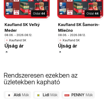
Oldal
44
Oldal
44
Kaufland SK Veľký
Kaufland SK Šamorín-
Meder
Mliečno
08.06. - 2026.08.12.
08.06. - 2026.08.12.
Kaufland SK
Kaufland SK
Újság ár
Újság ár
Rendszeresen ezekben az
üzletekben kapható
Aldi
Mák
Lidl
Mák
PENNY
Mák