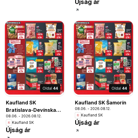
Újság ár
Oldal
44
Oldal
44
Kaufland SK
Kaufland SK Šamorín
08.06. - 2026.08.12.
Bratislava-Devínska
Kaufland SK
08.06. - 2026.08.12.
Nová Ves
Újság ár
Kaufland SK
Újság ár