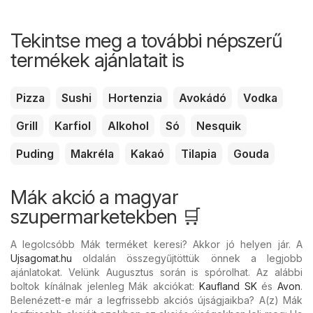
Tekintse meg a további népszerű
termékek ajánlatait is
Pizza
Sushi
Hortenzia
Avokádó
Vodka
Grill
Karfiol
Alkohol
Só
Nesquik
Puding
Makréla
Kakaó
Tilapia
Gouda
Mák akció a magyar
szupermarketekben 🛒
A legolcsóbb Mák terméket keresi? Akkor jó helyen jár. A
Ujsagomat.hu
oldalán összegyűjtöttük önnek a legjobb
ajánlatokat. Velünk Augusztus során is spórolhat. Az alábbi
boltok kínálnak jelenleg Mák akciókat:
Kaufland SK
és
Avon
.
Belenézett-e már a legfrissebb akciós újságjaikba? A(z) Mák