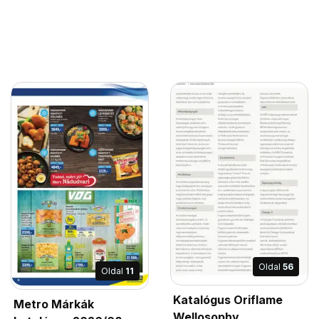
Oldal
56
Oldal
11
Katalógus Oriflame
Metro Márkák
Wellosophy