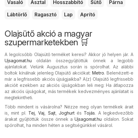
Vasaló
Asztal
Hosszabbító
Sütő
Párna
Lábtörlő
Ragasztó
Lap
Aprító
Olajsütő akció a magyar
szupermarketekben 🛒
A legolcsóbb Olajsütő terméket keresi? Akkor jó helyen jár. A
Ujsagomat.hu
oldalán összegyűjtöttük önnek a legjobb
ajánlatokat. Velünk Augusztus során is spórolhat. Az alábbi
boltok kínálnak jelenleg Olajsütő akciókat:
Metro
. Belenézett-e
már a legfrissebb akciós újságjaikba? A(z) Olajsütő legfrissebb
akcióit ezekben az akciós újságokban leli meg: Ha átlapozza
az akciós újságokat, más termékek kedvezményes ajánlatait is
megtekintheti.
Több mindent is vásárolna? Nézze meg olyan termékek árait
is, mint pl.
Tej
,
Vaj
,
Sajt
,
Joghurt
és
Tojás
. A legkedvezőbb
árakat gyűjtöttük össze önnek a
Ujsagomat.hu
oldalon. Sokat
spórolhat, ha minden héten a segítségünkkel vásárol.