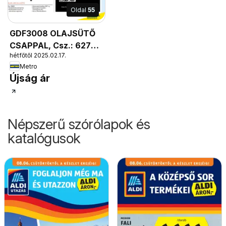
Oldal
55
GDF3008 OLAJSÜTŐ
CSAPPAL, Csz.: 62793
hétfőtől 2025.02.17.
• 8 literes •
Metro
Szabályozható
Újság ár
termosztát 0-190°C •
Rozsdamentes acél
bevonat • Méret:
260x470x390 mm
Népszerű szórólapok és
katalógusok