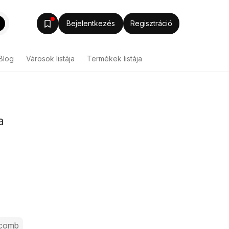
Bejelentkezés
Regisztráció
Blog
Városok listája
Termékek listája
a
ecomb