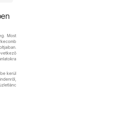
ben
eg. Most
irkecomb
tjaiban.
övetkező
ánlatokra
ibe kerül
ndenről,
zletlánc