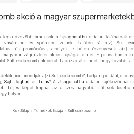
ecomb akció a magyar szupermarketek
mb legkedvezőbb árai csak a
Ujsagomat.hu
oldalon találhatóak m
 vásároljon és spóroljon velünk. Találjon rá a(z) Sült cs
ataira és promócióira, amelyek e héten érvényesek a(z) bol
agyarországi üzletei akciós újságait ma is. E pillanatban a k
lál Sült csirkecomb akciókat: Lapozza át mindet, hogy további aj
deklik, mint mondjuk a(z) Sült csirkecomb? Tudja-e például, menny
j
,
Sajt
,
Joghurt
és
Tojás
? A
Ujsagomat.hu
oldalon tájékozódhat mi
et. Teljes képet kaphat az összes nagyobb, sőt sok kisebb ü
egy helyen.
Kezdőlap
Termékek listája
Sült csirkecomb