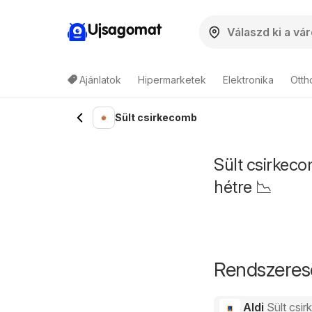
Ujsagomat
Ajánlatok
Hipermarketek
Elektronika
Otth
Sült csirkecomb
Sült csirkeco
hétre 📉
Rendszeres
Aldi
Sült csi