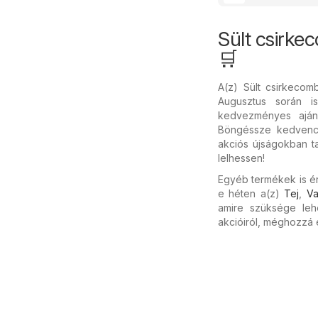
Sült csirk
🛒
A(z) Sült csirkeco
Augusztus során is
kedvezményes ajánl
Böngéssze kedvenc m
akciós újságokban ta
lelhessen!
Egyéb termékek is ér
e héten a(z)
Tej
,
Va
amire szüksége leh
akcióiról, méghozzá 