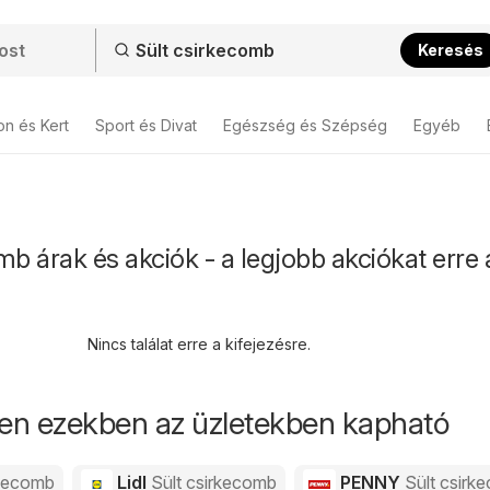
Keresés
on és Kert
Sport és Divat
Egészség és Szépség
Egyéb
mb árak és akciók - a legjobb akciókat erre 
Nincs találat erre a kifejezésre.
en ezekben az üzletekben kapható
rkecomb
Lidl
Sült csirkecomb
PENNY
Sült csirk