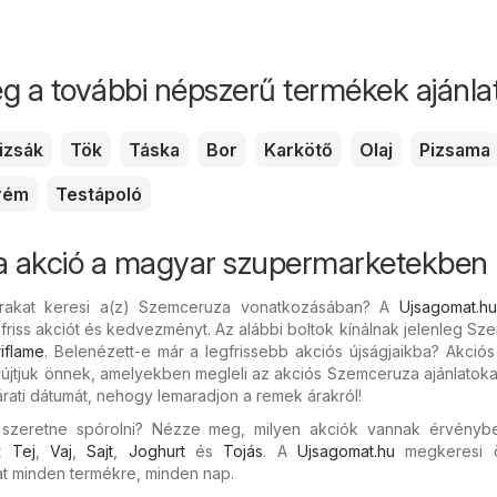
g a további népszerű termékek ajánlata
izsák
Tök
Táska
Bor
Karkötő
Olaj
Pizsama
rém
Testápoló
 akció a magyar szupermarketekben 
rakat keresi a(z) Szemceruza vonatkozásában? A
Ujsagomat.hu
 friss akciót és kedvezményt. Az alábbi boltok kínálnak jelenleg S
iflame
. Belenézett-e már a legfrissebb akciós újságjaikba? Akció
yújtjuk önnek, amelyekben megleli az akciós Szemceruza ajánlatoka
járati dátumát, nehogy lemaradjon a remek árakról!
s szeretne spórolni? Nézze meg, milyen akciók vannak érvényb
nt
Tej
,
Vaj
,
Sajt
,
Joghurt
és
Tojás
. A
Ujsagomat.hu
megkeresi 
 minden termékre, minden nap.