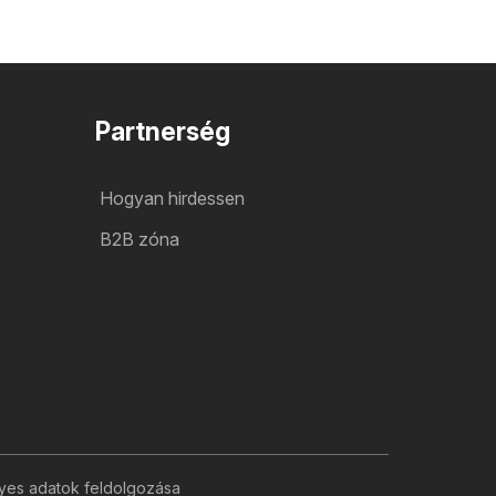
Partnerség
Hogyan hirdessen
B2B zóna
yes adatok feldolgozása