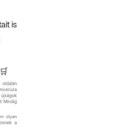
it is
🛒
oldalán
zemceruza
s újságok
t: Mindig
en olyan
önnek a