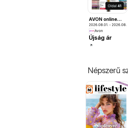
Oldal
41
AVON online
2026.08.01. - 2026.08.3
katalógus 2026
Avon
augusztusi
Újság ár
Népszerű sz