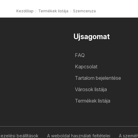
Kezdőlap
Termékek listája
Szemceruza
Ujsagomat
FAQ
Kapcsolat
Tartalom bejelentése
Városok listája
Termékek listája
zelési beállítások
A weboldal használati feltételei
A személ