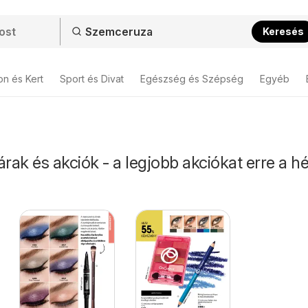
Keresés
on és Kert
Sport és Divat
Egészség és Szépség
Egyéb
ak és akciók - a legjobb akciókat erre a hé