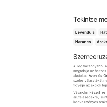
Tekintse me
Levendula
Hát
Narancs
Arck
Szemceruza
A legalacsonyabb á
megtalálja az összes
akciókat:
Avon
és
Or
széles választékát n
figyelje az akciók le
Vásárolni készül é
áruféleségekre, mi
kedvezményes árakat