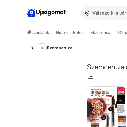
Ujsagomat
Ajánlatok
Hipermarketek
Elektronika
Otth
Szemceruza
Szemceruza ár
📉