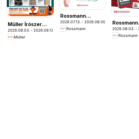
Rossmann
Rossmann
2026.07.13. - 2026.08.09.
Babaprogram
Müller Írószer
Rossmann
2026.08.03. - 
Szórólap
2026.08.03. - 2026.09.13.
ajánlatok
Rossmann
Müller