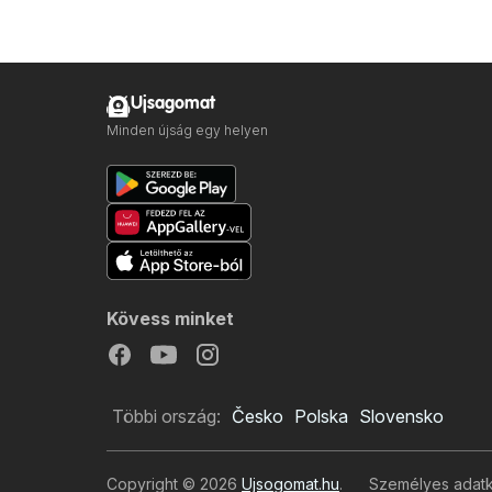
Ujsagomat
Minden újság egy helyen
Kövess minket
Többi ország:
Česko
Polska
Slovensko
Copyright © 2026
Ujsogomat.hu
.
Személyes adatke