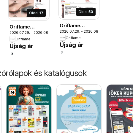
Oldal
50
Oldal
17
Oriflame
1.
Oriflame
2026.07.29. - 2026.08.18.
katalógus
2026.07.29. - 2026.08.18.
katalógus
Oriflame
Oriflame
2026/11
2026/11
Újság ár
Újság ár
órólapok és katalógusok