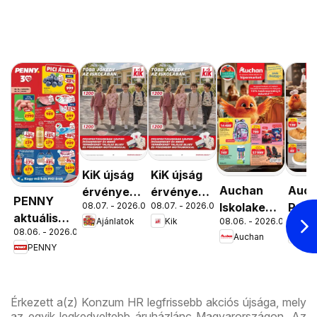
KiK újság
KiK újság
Auchan
Auc
érvényessége
érvényessége
PENNY
08.07. - 2026.08.16.
08.07. - 2026.08.16.
Iskolakezdés
Péks
2026.08.16-
2026.08.16-
aktuális
Ajánlatok
Kik
08.06. - 2026.08.19.
08.06. 
ajánlatok
ajánl
ig
ig
08.06. - 2026.08.12.
akciós
Auchan
Au
PENNY
újság
Érkezett a(z) Konzum HR legfrissebb akciós újsága, mely
az egyik legkedveltebb áruházlánc Magyarországon. Az