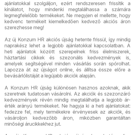
ajánlatokkal szolgáljon, ezért rendszeresen frissítik a
kínálatot, hogy mindenki megtalálhassa a számára
legmegfelelőbb termékeket. Ne megyjen el mellette, hogy
kedvenc termékeit kiemelkedően kedvező akciós áron
szerezhesse meg!
Az új Konzum HR akciós újság hetente frissül, így mindig
naprakész lehet a legjobb ajánlatokkal kapcsolatban. A
heti ajánlatok között szerepelnek friss élelmiszerek,
háztartási cikkek és szezonális kedvezmények is,
amelyek segítségével minden vásárlás során spórolhat.
Lapozza át az újságot online, és állítsa össze előre a
bevásárlólistáját a legújabb akciók alapján.
A Konzum HR újság különösen hasznos azoknak, akik
szeretnek tudatosan vásárolni. Az akciók és szezonzáró
kedvezmények révén mindig megtalálhatja a legjobb ár-
érték arányú termékeket. Ne hagyja ki a heti ajánlatokat:
fedezze fel, mely termékekre érvényesek az akciók, és
vásároljon kedvezőbb áron, miközben garantáltan
minőségi árucikkekhez jut.