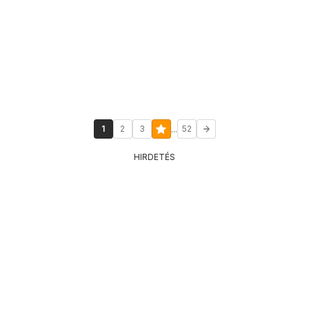
...
1
2
3
52
HIRDETÉS