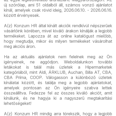
új szórólap, ami 51 oldalból áll, számos vonzó ajánlatot
kínál, amelyek csak rövid ideig, 2026.06.10. - 2026.06.16.
között érvényesek.
A(z) Konzum HR által kínált akciók rendkívül népszerűek
vásárlóink körében, mivel kiváló árakon kínálják a legjobb
termékeket. Lapozza át az online katalógust mielőbb,
hogy megtudja, mikor és milyen termékeket vásárolhat
meg akciós áron.
Ha az aktuális ajánlatok nem felelnek meg az Ön
igényeinek, ne aggódjon. Weboldalunkon további
letákokat is talál más üzletek a Hipermarketek
kategóriából, mint Aldi, ÁRKLUB, Auchan, Billa AT, CBA,
CBA Príma, COOP. Válogasson a különböző üzletek
kínálatai között, és találja meg a legjobb ajánlatokat,
amelyek pontosan az Ön igényeire szabva lettek
összeállítva. Fedezze fel az összes kiváló akciót, amit
kínálunk, és ne hagyja ki a nagyszerű megtakarítási
lehetőségeket!
A(z) Konzum HR mindig arra törekszik, hogy a legjobb