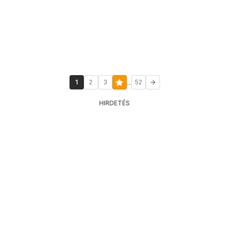
...
1
2
3
52
HIRDETÉS