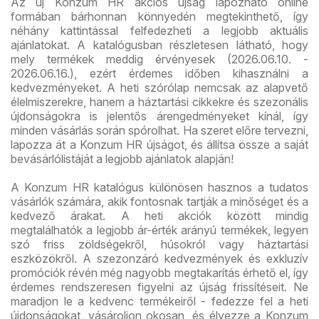
Az új Konzum HR akciós újság lapozható online
formában bárhonnan könnyedén megtekinthető, így
néhány kattintással felfedezheti a legjobb aktuális
ajánlatokat. A katalógusban részletesen látható, hogy
mely termékek meddig érvényesek (2026.06.10. -
2026.06.16.), ezért érdemes időben kihasználni a
kedvezményeket. A heti szórólap nemcsak az alapvető
élelmiszerekre, hanem a háztartási cikkekre és szezonális
újdonságokra is jelentős árengedményeket kínál, így
minden vásárlás során spórolhat. Ha szeret előre tervezni,
lapozza át a Konzum HR újságot, és állítsa össze a saját
bevásárlólistáját a legjobb ajánlatok alapján!
A Konzum HR katalógus különösen hasznos a tudatos
vásárlók számára, akik fontosnak tartják a minőséget és a
kedvező árakat. A heti akciók között mindig
megtalálhatók a legjobb ár-érték arányú termékek, legyen
szó friss zöldségekről, húsokról vagy háztartási
eszközökről. A szezonzáró kedvezmények és exkluzív
promóciók révén még nagyobb megtakarítás érhető el, így
érdemes rendszeresen figyelni az újság frissítéseit. Ne
maradjon le a kedvenc termékeiről - fedezze fel a heti
újdonságokat, vásároljon okosan, és élvezze a Konzum