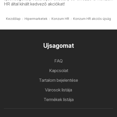
HR által kínált kedvező akciókat!
Kezdőlap
Hipermarketek
Konzum HR
Konzum HR akciós újság
Ujsagomat
FAQ
Kapcsolat
Tartalom bejelentése
Városok listája
Termékek listája