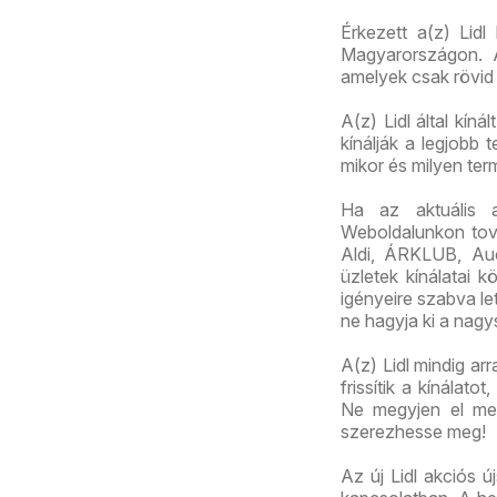
Érkezett a(z) Lidl
Magyarországon. A
amelyek csak rövid 
A(z) Lidl által kín
kínálják a legjobb
mikor és milyen te
Ha az aktuális 
Weboldalunkon továb
Aldi, ÁRKLUB, Au
üzletek kínálatai 
igényeire szabva let
ne hagyja ki a nagy
A(z) Lidl mindig ar
frissítik a kínálat
Ne megyjen el mel
szerezhesse meg!
Az új Lidl akciós ú