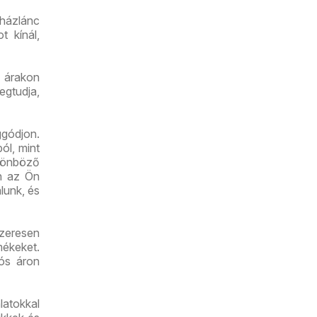
ig
uházlánc
t kínál,
ó árakon
egtudja,
gódjon.
ól, mint
lönböző
an az Ön
lunk, és
szeresen
mékeket.
ós áron
latokkal