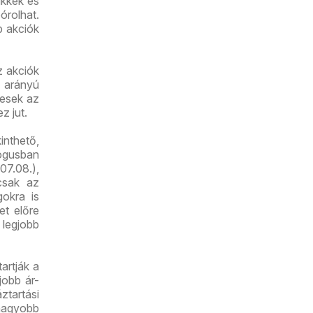
ikkek és
órolhat.
b akciók
z akciók
 arányú
yesek az
z jut.
inthető,
lógusban
07.08.),
csak az
gokra is
et előre
 legjobb
artják a
jobb ár-
tartási
nagyobb