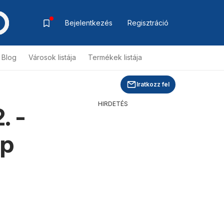
Bejelentkezés
Regisztráció
Blog
Városok listája
Termékek listája
Iratkozz fel
HIRDETÉS
. -
ap