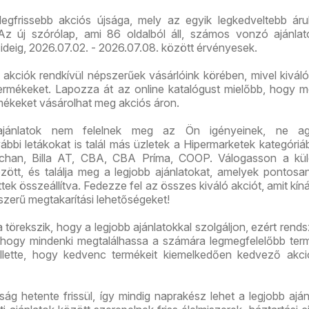
 legfrissebb akciós újsága, mely az egyik legkedveltebb ár
z új szórólap, ami 86 oldalból áll, számos vonzó ajánlato
ideig, 2026.07.02. - 2026.07.08. között érvényesek.
ált akciók rendkívül népszerűek vásárlóink körében, mivel kivál
 termékeket. Lapozza át az online katalógust mielőbb, hogy m
rmékeket vásárolhat meg akciós áron.
ajánlatok nem felelnek meg az Ön igényeinek, ne ag
bi letákokat is talál más üzletek a Hipermarketek kategóriáb
chan, Billa AT, CBA, CBA Príma, COOP. Válogasson a kü
között, és találja meg a legjobb ajánlatokat, amelyek pontos
tek összeállítva. Fedezze fel az összes kiváló akciót, amit kíná
szerű megtakarítási lehetőségeket!
ra törekszik, hogy a legjobb ajánlatokkal szolgáljon, ezért rend
ot, hogy mindenki megtalálhassa a számára legmegfelelőbb ter
lette, hogy kedvenc termékeit kiemelkedően kedvező akci
jság hetente frissül, így mindig naprakész lehet a legjobb aján