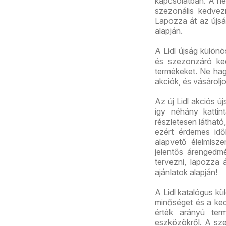
kapcsolatban. A het
szezonális kedvez
Lapozza át az újság
alapján.
A Lidl újság külön
és szezonzáró ked
termékeket. Ne hagy
akciók, és vásárolj
Az új Lidl akciós 
így néhány kattint
részletesen láthat
ezért érdemes id
alapvető élelmisz
jelentős árengedmé
tervezni, lapozza á
ajánlatok alapján!
A Lidl katalógus kü
minőséget és a ked
érték arányú term
eszközökről. A sz