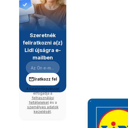
Szeretnék
feliratkozni a(z)
Lidl újságra e-
mailben
Iratkozz fel
A bejelentkezéssel
elfogadja a
felhasználási
feltételeket
és a
személyes adatok
kezelését
.