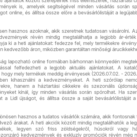
i ajánlatok között szerepelnek friss élelmiszerek, háztartási c
mények is, amelyek segítségével minden vásárlás során sp
ot online, és állítsa össze előre a bevásárlólistáját a legújab
ösen hasznos azoknak, akik szeretnek tudatosan vásárolni. A
vezmények révén mindig megtalálhatja a legjobb ár-érték
ja ki a heti ajánlatokat: fedezze fel, mely termékekre érvén
on kedvezőbb áron, miközben garantáltan minőségi árucikkekhe
újság lapozható online formában bárhonnan könnyedén megtek
ással felfedezheti a legjobb aktuális ajánlatokat. A kata
ó, hogy mely termékek meddig érvényesek (2026.07.02. - 2026.
őben kihasználni a kedvezményeket. A heti szórólap nem
erekre, hanem a háztartási cikkekre és szezonális újdonsá
nyeket kínál, így minden vásárlás során spórolhat. Ha szer
t a Lidl újságot, és állítsa össze a saját bevásárlólistáját a
lönösen hasznos a tudatos vásárlók számára, akik fontosnak t
vező árakat. A heti akciók között mindig megtalálhatók a leg
ékek, legyen szó friss zöldségekről, húsokról vagy ház
ezonzáró kedvezmények és exkluzív promóciók révén még 