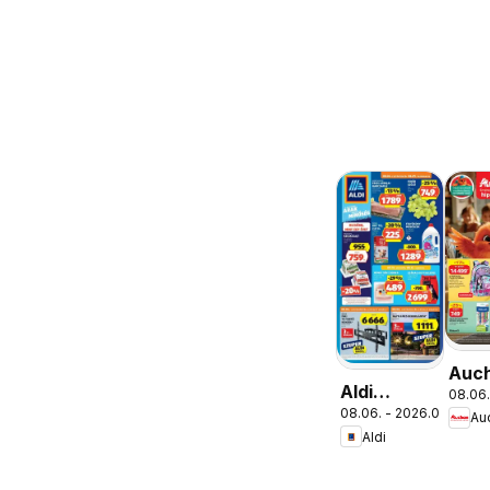
Auc
Aldi
08.06.
Isko
08.06. - 2026.08.12.
aktuális
Au
aján
Aldi
akciós
újság