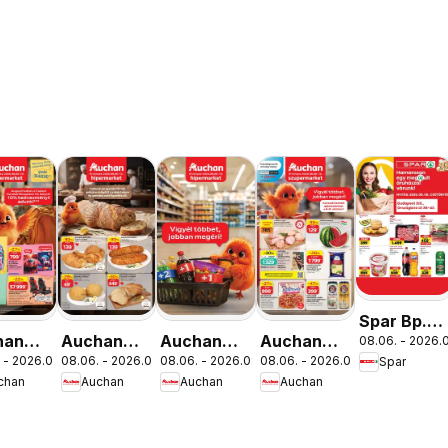
Spar Bp.
han
Auchan
Auchan
Auchan
08.06. - 2026.0
XIII.
 - 2026.08.19.
08.06. - 2026.08.12.
08.06. - 2026.08.19.
08.06. - 2026.08.12.
Spar
lakezdés
Pékség
Mennyiségi
Szupermarket
Országbíró
chan
Auchan
Auchan
Auchan
latok
ajánlataink
kedvezmény
akciós
út üzlet
ajánlataink
újság
újranyitás