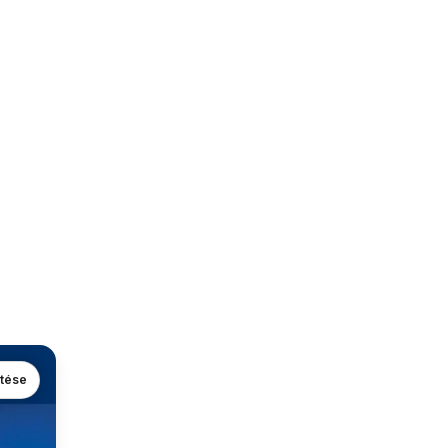
ntése