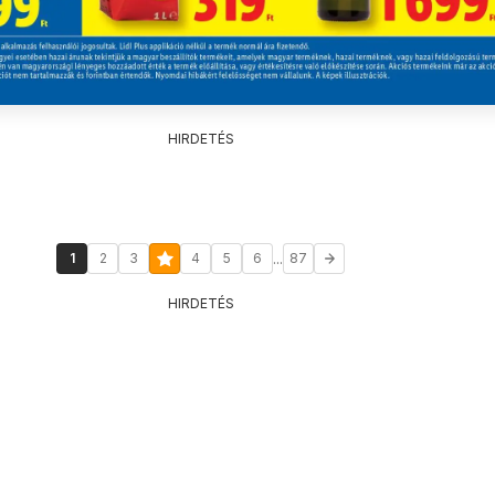
HIRDETÉS
...
1
2
3
4
5
6
87
HIRDETÉS