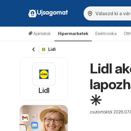
Ujsagomat
Ajánlatok
Hipermarketek
Elektronika
Ott
Lidl
Lidl a
lapozh
Lidl
✳️
csütörtöktől 2026.07.