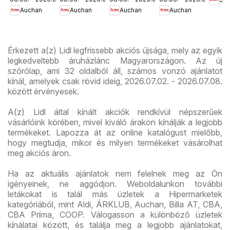
ajánlatok
ajánlataink
kedvezmény
akciós
út üz
Auchan
Auchan
Auchan
Auchan
ajánlataink
újság
újran
Érkezett a(z) Lidl legfrissebb akciós újsága, mely az egyik
legkedveltebb áruházlánc Magyarországon. Az új
szórólap, ami 32 oldalból áll, számos vonzó ajánlatot
kínál, amelyek csak rövid ideig, 2026.07.02. - 2026.07.08.
között érvényesek.
A(z) Lidl által kínált akciók rendkívül népszerűek
vásárlóink körében, mivel kiváló árakon kínálják a legjobb
termékeket. Lapozza át az online katalógust mielőbb,
hogy megtudja, mikor és milyen termékeket vásárolhat
meg akciós áron.
Ha az aktuális ajánlatok nem felelnek meg az Ön
igényeinek, ne aggódjon. Weboldalunkon további
letákokat is talál más üzletek a Hipermarketek
kategóriából, mint Aldi, ÁRKLUB, Auchan, Billa AT, CBA,
CBA Príma, COOP. Válogasson a különböző üzletek
kínálatai között, és találja meg a legjobb ajánlatokat,