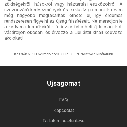
zöldségekről, húsokról vagy háztartási eszközökről. A
szezonzáró kedvezmények és exkluzív promóciók révén
még nagyobb megtakarítás érhető el, így érdemes
rendszeresen figyelni az újság frissítéseit. Ne maradjon le
a kedvenc termékeiről - fedezze fel a heti újdonságokat,
vásároljon okosan, és élvezze a Lidl által kínált kedvező
akciókat!
Kezdőlap
Hipermarketek
Lidl
Lidl Nonfood kínálatunk
Ujsagomat
FAQ
Kapcsolat
Tartalom bejelentése