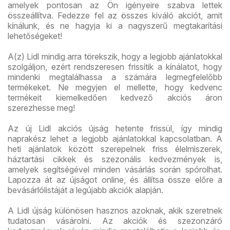
amelyek pontosan az Ön igényeire szabva lettek
összeállítva. Fedezze fel az összes kiváló akciót, amit
kínálunk, és ne hagyja ki a nagyszerű megtakarítási
lehetőségeket!
A(z) Lidl mindig arra törekszik, hogy a legjobb ajánlatokkal
szolgáljon, ezért rendszeresen frissítik a kínálatot, hogy
mindenki megtalálhassa a számára legmegfelelőbb
termékeket. Ne megyjen el mellette, hogy kedvenc
termékeit kiemelkedően kedvező akciós áron
szerezhesse meg!
Az új Lidl akciós újság hetente frissül, így mindig
naprakész lehet a legjobb ajánlatokkal kapcsolatban. A
heti ajánlatok között szerepelnek friss élelmiszerek,
háztartási cikkek és szezonális kedvezmények is,
amelyek segítségével minden vásárlás során spórolhat.
Lapozza át az újságot online, és állítsa össze előre a
bevásárlólistáját a legújabb akciók alapján.
A Lidl újság különösen hasznos azoknak, akik szeretnek
tudatosan vásárolni. Az akciók és szezonzáró