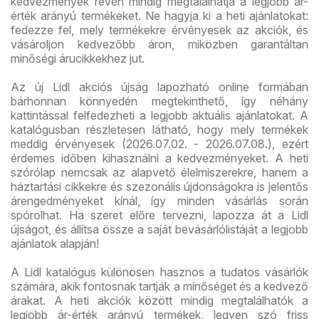
kedvezmények révén mindig megtalálhatja a legjobb ár-
érték arányú termékeket. Ne hagyja ki a heti ajánlatokat:
fedezze fel, mely termékekre érvényesek az akciók, és
vásároljon kedvezőbb áron, miközben garantáltan
minőségi árucikkekhez jut.
Az új Lidl akciós újság lapozható online formában
bárhonnan könnyedén megtekinthető, így néhány
kattintással felfedezheti a legjobb aktuális ajánlatokat. A
katalógusban részletesen látható, hogy mely termékek
meddig érvényesek (2026.07.02. - 2026.07.08.), ezért
érdemes időben kihasználni a kedvezményeket. A heti
szórólap nemcsak az alapvető élelmiszerekre, hanem a
háztartási cikkekre és szezonális újdonságokra is jelentős
árengedményeket kínál, így minden vásárlás során
spórolhat. Ha szeret előre tervezni, lapozza át a Lidl
újságot, és állítsa össze a saját bevásárlólistáját a legjobb
ajánlatok alapján!
A Lidl katalógus különösen hasznos a tudatos vásárlók
számára, akik fontosnak tartják a minőséget és a kedvező
árakat. A heti akciók között mindig megtalálhatók a
legjobb ár-érték arányú termékek, legyen szó friss