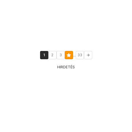
...
1
2
3
33
HIRDETÉS