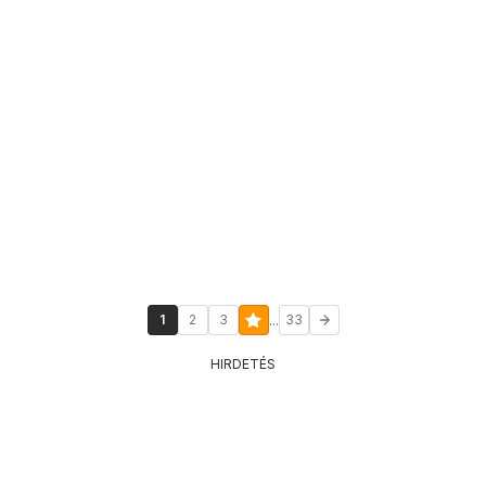
...
1
2
3
33
HIRDETÉS