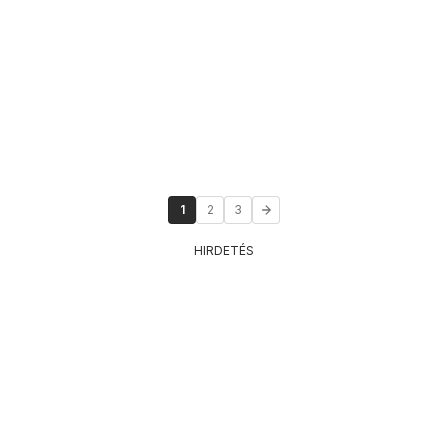
1
2
3
HIRDETÉS