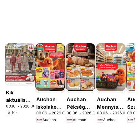
Kik
Auchan
Auchan
Auchan
Auc
aktuális
08.10. - 2026.08.16.
Iskolakezdés
Pékség
Mennyiségi
Szup
akciós
Kik
08.06. - 2026.08.19.
08.06. - 2026.08.12.
08.06. - 2026.08.19.
08.06. 
ajánlatok
ajánlataink
kedvezmény
akci
újság
Auchan
Auchan
Auchan
Au
ajánlataink
újsá