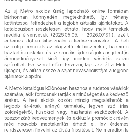
Az új Metro akciós újság lapozható online formában
bárhonnan könnyedén megtekinthető, így néhány
kattintással felfedezheti a legjobb aktuális ajánlatokat. A
katalógusban részletesen látható, hogy mely termékek
meddig érvényesek (2026.05.05. - 2026.07.31.), ezért
érdemes időben kihasználni a kedvezményeket. A heti
szórólap nemcsak az alapvető élelmiszerekre, hanem a
háztartási cikkekre és szezonális újdonságokra is jelentős
árengedményeket kínál, így minden vásárlás során
spórolhat. Ha szeret előre tervezni, lapozza át a Metro
újságot, és állítsa össze a saját bevásárlólistáját a legjobb
ajánlatok alapján!
A Metro katalógus különösen hasznos a tudatos vásárlók
számára, akik fontosnak tartják a minőséget és a kedvező
árakat. A heti akciók között mindig megtalálhatók a
legjobb ár-érték arányú termékek, legyen szó friss
zöldségekről, húsokról vagy háztartási eszközökről. A
szezonzáró kedvezmények és exkluzív promóciók révén
még nagyobb megtakarítás érhető el, így érdemes
rendszeresen figyelni az újság frissítéseit. Ne maradjon le