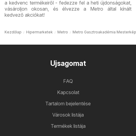
a kedvenc termékeiről - fedezze fel a heti újdonságokat,
vásároljon okosan, és élvezze a Metro által kínált
kedvező akciókat!
Kezdőlap
Hipermarketek
Metro
Metro Gasztroakadémia Mesterké
Ujsagomat
FAQ
Kapcsolat
Tartalom bejelentése
Városok listája
Termékek listája