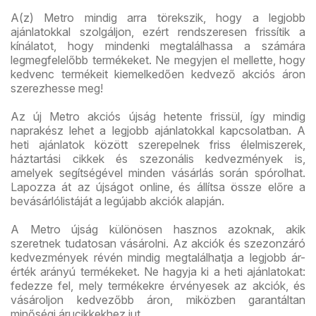
A(z) Metro mindig arra törekszik, hogy a legjobb
ajánlatokkal szolgáljon, ezért rendszeresen frissítik a
kínálatot, hogy mindenki megtalálhassa a számára
legmegfelelőbb termékeket. Ne megyjen el mellette, hogy
kedvenc termékeit kiemelkedően kedvező akciós áron
szerezhesse meg!
Az új Metro akciós újság hetente frissül, így mindig
naprakész lehet a legjobb ajánlatokkal kapcsolatban. A
heti ajánlatok között szerepelnek friss élelmiszerek,
háztartási cikkek és szezonális kedvezmények is,
amelyek segítségével minden vásárlás során spórolhat.
Lapozza át az újságot online, és állítsa össze előre a
bevásárlólistáját a legújabb akciók alapján.
A Metro újság különösen hasznos azoknak, akik
szeretnek tudatosan vásárolni. Az akciók és szezonzáró
kedvezmények révén mindig megtalálhatja a legjobb ár-
érték arányú termékeket. Ne hagyja ki a heti ajánlatokat:
fedezze fel, mely termékekre érvényesek az akciók, és
vásároljon kedvezőbb áron, miközben garantáltan
minőségi árucikkekhez jut.