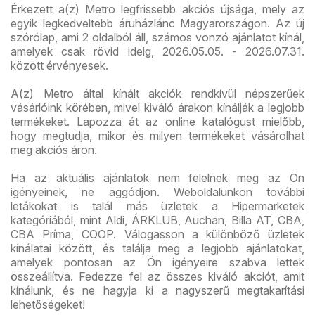
Érkezett a(z) Metro legfrissebb akciós újsága, mely az
egyik legkedveltebb áruházlánc Magyarországon. Az új
szórólap, ami 2 oldalból áll, számos vonzó ajánlatot kínál,
amelyek csak rövid ideig, 2026.05.05. - 2026.07.31.
között érvényesek.
A(z) Metro által kínált akciók rendkívül népszerűek
vásárlóink körében, mivel kiváló árakon kínálják a legjobb
termékeket. Lapozza át az online katalógust mielőbb,
hogy megtudja, mikor és milyen termékeket vásárolhat
meg akciós áron.
Ha az aktuális ajánlatok nem felelnek meg az Ön
igényeinek, ne aggódjon. Weboldalunkon további
letákokat is talál más üzletek a Hipermarketek
kategóriából, mint Aldi, ÁRKLUB, Auchan, Billa AT, CBA,
CBA Príma, COOP. Válogasson a különböző üzletek
kínálatai között, és találja meg a legjobb ajánlatokat,
amelyek pontosan az Ön igényeire szabva lettek
összeállítva. Fedezze fel az összes kiváló akciót, amit
kínálunk, és ne hagyja ki a nagyszerű megtakarítási
lehetőségeket!