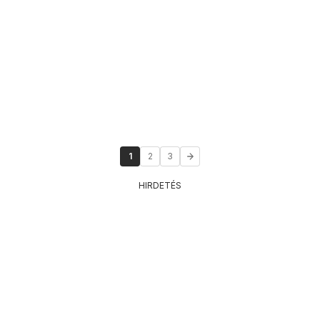
1
2
3
HIRDETÉS