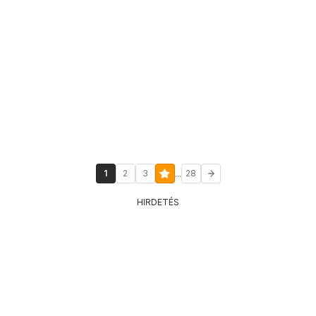
...
1
2
3
28
HIRDETÉS