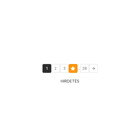
...
1
2
3
28
HIRDETÉS