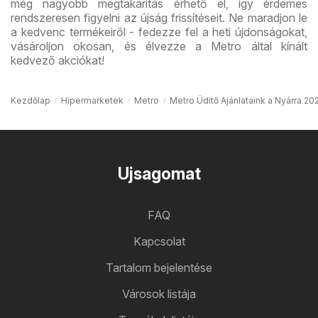
még nagyobb megtakarítás érhető el, így érdemes
rendszeresen figyelni az újság frissítéseit. Ne maradjon le
a kedvenc termékeiről - fedezze fel a heti újdonságokat,
vásároljon okosan, és élvezze a Metro által kínált
kedvező akciókat!
Kezdőlap
Hipermarketek
Metro
Metro Üdítő Ajánlataink a Nyárra 2
Ujsagomat
FAQ
Kapcsolat
Tartalom bejelentése
Városok listája