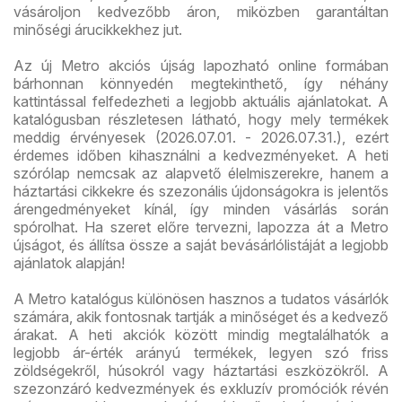
vásároljon kedvezőbb áron, miközben garantáltan
minőségi árucikkekhez jut.
Az új Metro akciós újság lapozható online formában
bárhonnan könnyedén megtekinthető, így néhány
kattintással felfedezheti a legjobb aktuális ajánlatokat. A
katalógusban részletesen látható, hogy mely termékek
meddig érvényesek (2026.07.01. - 2026.07.31.), ezért
érdemes időben kihasználni a kedvezményeket. A heti
szórólap nemcsak az alapvető élelmiszerekre, hanem a
háztartási cikkekre és szezonális újdonságokra is jelentős
árengedményeket kínál, így minden vásárlás során
spórolhat. Ha szeret előre tervezni, lapozza át a Metro
újságot, és állítsa össze a saját bevásárlólistáját a legjobb
ajánlatok alapján!
A Metro katalógus különösen hasznos a tudatos vásárlók
számára, akik fontosnak tartják a minőséget és a kedvező
árakat. A heti akciók között mindig megtalálhatók a
legjobb ár-érték arányú termékek, legyen szó friss
zöldségekről, húsokról vagy háztartási eszközökről. A
szezonzáró kedvezmények és exkluzív promóciók révén