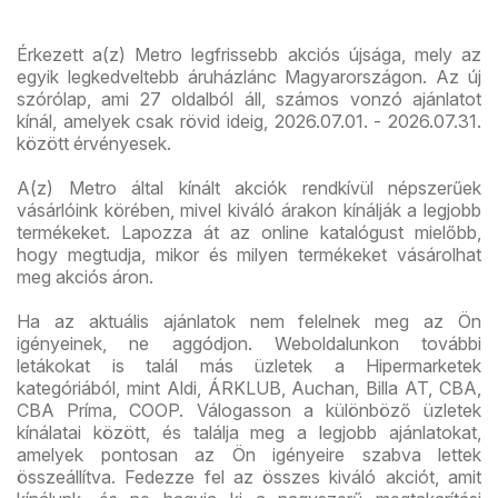
Érkezett a(z) Metro legfrissebb akciós újsága, mely az
egyik legkedveltebb áruházlánc Magyarországon. Az új
szórólap, ami 27 oldalból áll, számos vonzó ajánlatot
kínál, amelyek csak rövid ideig, 2026.07.01. - 2026.07.31.
között érvényesek.
A(z) Metro által kínált akciók rendkívül népszerűek
vásárlóink körében, mivel kiváló árakon kínálják a legjobb
termékeket. Lapozza át az online katalógust mielőbb,
hogy megtudja, mikor és milyen termékeket vásárolhat
meg akciós áron.
Ha az aktuális ajánlatok nem felelnek meg az Ön
igényeinek, ne aggódjon. Weboldalunkon további
letákokat is talál más üzletek a Hipermarketek
kategóriából, mint Aldi, ÁRKLUB, Auchan, Billa AT, CBA,
CBA Príma, COOP. Válogasson a különböző üzletek
kínálatai között, és találja meg a legjobb ajánlatokat,
amelyek pontosan az Ön igényeire szabva lettek
összeállítva. Fedezze fel az összes kiváló akciót, amit