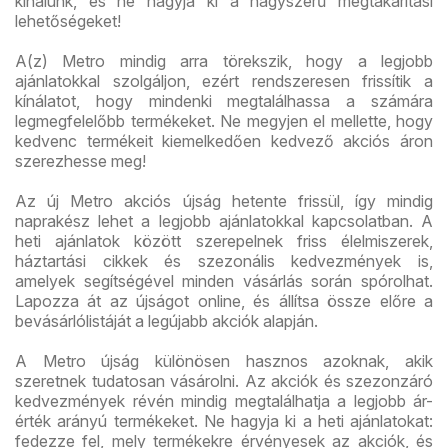
kínálunk, és ne hagyja ki a nagyszerű megtakarítási
lehetőségeket!
A(z) Metro mindig arra törekszik, hogy a legjobb
ajánlatokkal szolgáljon, ezért rendszeresen frissítik a
kínálatot, hogy mindenki megtalálhassa a számára
legmegfelelőbb termékeket. Ne megyjen el mellette, hogy
kedvenc termékeit kiemelkedően kedvező akciós áron
szerezhesse meg!
Az új Metro akciós újság hetente frissül, így mindig
naprakész lehet a legjobb ajánlatokkal kapcsolatban. A
heti ajánlatok között szerepelnek friss élelmiszerek,
háztartási cikkek és szezonális kedvezmények is,
amelyek segítségével minden vásárlás során spórolhat.
Lapozza át az újságot online, és állítsa össze előre a
bevásárlólistáját a legújabb akciók alapján.
A Metro újság különösen hasznos azoknak, akik
szeretnek tudatosan vásárolni. Az akciók és szezonzáró
kedvezmények révén mindig megtalálhatja a legjobb ár-
érték arányú termékeket. Ne hagyja ki a heti ajánlatokat:
fedezze fel, mely termékekre érvényesek az akciók, és