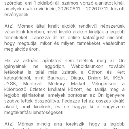
szórólap, ami 1 oldalból áll, számos vonzó ajánlatot kínál,
amelyek csak rövid ideig, 2026.06.11. - 2026.07.12. között
érvényesek.
A(z) Mömax által kínált akciók rendkívül népszerűek
vásárlóink körében, mivel kiváló árakon kínálják a legjobb
termékeket. Lapozza át az online katalógust mielőbb,
hogy megtudja, mikor és milyen termékeket vásárolhat
meg akciós áron.
Ha az aktuális ajánlatok nem felelnek meg az Ön
igényeinek, ne aggódjon. Weboldalunkon további
letákokat is talál más üzletek a Otthon és Kert
kategóriából, mint Bauhaus, Diego, Dnipro-M, IKEA,
JYSK, Mentavill, Merkury Market. Válogasson a
különböző üzletek kínálatai között, és találja meg a
legjobb ajánlatokat, amelyek pontosan az Ön igényeire
szabva lettek összeállítva. Fedezze fel az összes kiváló
akciót, amit kínálunk, és ne hagyja ki a nagyszerű
megtakarítási lehetőségeket!
A(z) Mömax mindig arra törekszik, hogy a legjobb