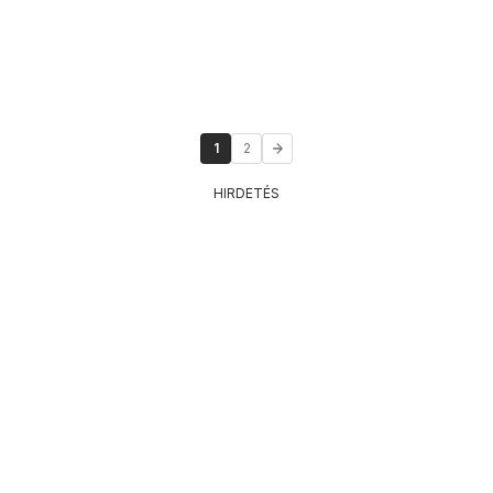
1
2
HIRDETÉS