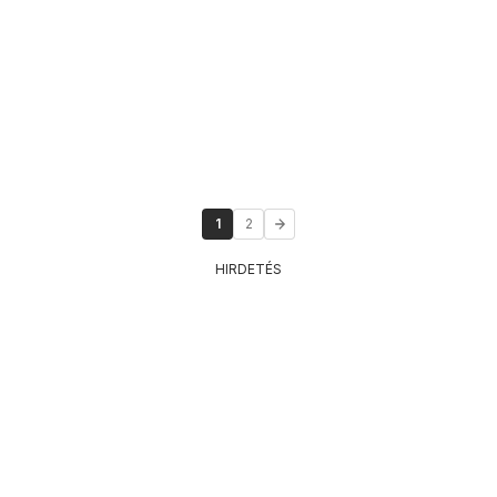
1
2
HIRDETÉS