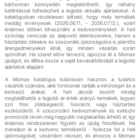
bárhonnan könnyedén megtekinthető, így néhány
kattintással felfedezheti a legjobb aktuális ajánlatokat. A
katalógusban részletesen látható, hogy mely termékek
meddig érvényesek (2026.06.11. - 2026.07.12.), ezért
érdemes időben kihasználni a kedvezményeket. A heti
szórólap nemcsak az alapvető élelmiszerekre, hanem a
háztartási cikkekre és szezonális újdonságokra is jelentős
árengedményeket kínál, így minden vásárlás során
spórolhat. Ha szeret előre tervezni, lapozza át a Mömax
újságot, és állítsa össze a saját bevásárlólistáját a legjobb
ajánlatok alapján!
A Mömax katalógus különösen hasznos a tudatos
vásárlók számára, akik fontosnak tartják a minőséget és a
kedvező árakat. A heti akciók között mindig
megtalálhatók a legjobb ár-érték arányú termékek, legyen
szó friss zöldségekről, húsokról vagy háztartási
eszközökről. A szezonzáró kedvezmények és exkluzív
promóciók révén még nagyobb megtakarítás érhető el, így
érdemes rendszeresen figyelni az újság frissítéseit. Ne
maradjon le a kedvenc termékeiről - fedezze fel a heti
újdonságokat, vásároljon okosan, és élvezze a Mömax