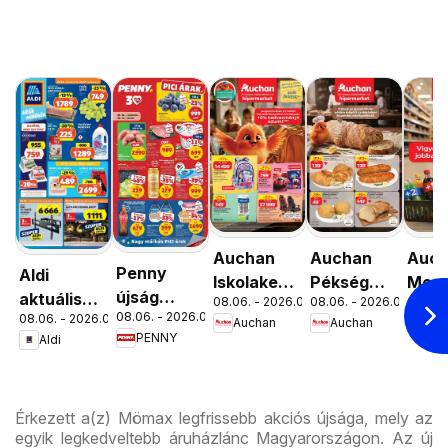
Auchan
Auchan
Auc
Penny
Aldi
Iskolakezdés
Pékség
Menn
újság
aktuális
08.06. - 2026.08.19.
08.06. - 2026.08.12.
08.06. 
ajánlatok
ajánlataink
kedv
08.06. - 2026.08.12.
08.06. - 2026.08.12.
érvényessége
akciós
Auchan
Auchan
Au
ajánl
PENNY
Aldi
2026.08.12-
újság
ig
Érkezett a(z) Mömax legfrissebb akciós újsága, mely az
egyik legkedveltebb áruházlánc Magyarországon. Az új