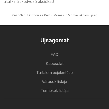
által kínált kedvező akciókat!
Kezdőlap
Otthon és Kert
Mömax
Mömax akciós újság
Ujsagomat
FAQ
Kapcsolat
Tartalom bejelentése
Városok listája
Termékek listája