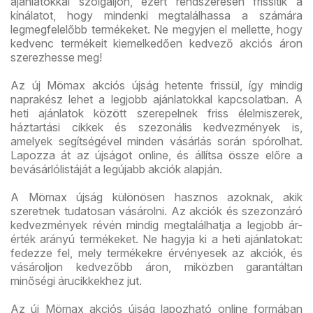
ajánlatokkal szolgáljon, ezért rendszeresen frissítik a
kínálatot, hogy mindenki megtalálhassa a számára
legmegfelelőbb termékeket. Ne megyjen el mellette, hogy
kedvenc termékeit kiemelkedően kedvező akciós áron
szerezhesse meg!
Az új Mömax akciós újság hetente frissül, így mindig
naprakész lehet a legjobb ajánlatokkal kapcsolatban. A
heti ajánlatok között szerepelnek friss élelmiszerek,
háztartási cikkek és szezonális kedvezmények is,
amelyek segítségével minden vásárlás során spórolhat.
Lapozza át az újságot online, és állítsa össze előre a
bevásárlólistáját a legújabb akciók alapján.
A Mömax újság különösen hasznos azoknak, akik
szeretnek tudatosan vásárolni. Az akciók és szezonzáró
kedvezmények révén mindig megtalálhatja a legjobb ár-
érték arányú termékeket. Ne hagyja ki a heti ajánlatokat:
fedezze fel, mely termékekre érvényesek az akciók, és
vásároljon kedvezőbb áron, miközben garantáltan
minőségi árucikkekhez jut.
Az új Mömax akciós újság lapozható online formában