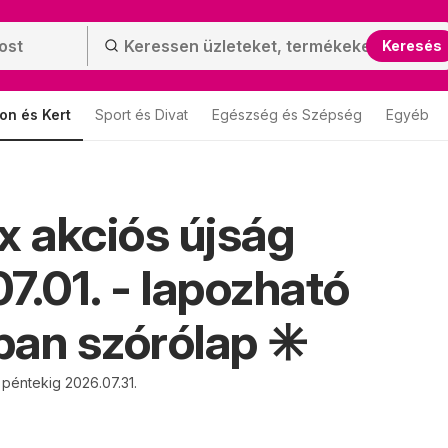
Keresés
on és Kert
Sport és Divat
Egészség és Szépség
Egyéb
 akciós újság
7.01. - lapozható
an szórólap ✳️
 péntekig 2026.07.31.