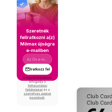
Szeretnék
feliratkozni a(z)
Mömax újságra
e-mailben
Iratkozz fel
A bejelentkezéssel
elfogadja a
felhasználási
feltételeket
és a
személyes adatok
kezelését
.