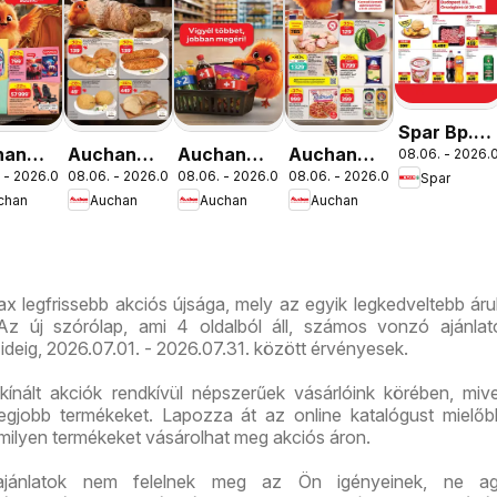
Spar Bp.
han
Auchan
Auchan
Auchan
08.06. - 2026.0
XIII.
 - 2026.08.19.
08.06. - 2026.08.12.
08.06. - 2026.08.19.
08.06. - 2026.08.12.
Spar
lakezdés
Pékség
Mennyiségi
Szupermarket
Országbíró
chan
Auchan
Auchan
Auchan
latok
ajánlataink
kedvezmény
akciós
út üzlet
ajánlataink
újság
újranyitás
x legfrissebb akciós újsága, mely az egyik legkedveltebb ár
z új szórólap, ami 4 oldalból áll, számos vonzó ajánlato
ideig, 2026.07.01. - 2026.07.31. között érvényesek.
ínált akciók rendkívül népszerűek vásárlóink körében, mive
legjobb termékeket. Lapozza át az online katalógust mielő
 milyen termékeket vásárolhat meg akciós áron.
ajánlatok nem felelnek meg az Ön igényeinek, ne ag