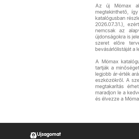
Az új Mömax akc
megtekinthető, így
katalógusban részl
2026.07.31.), ezé
nemcsak az alapv
újdonságokra is jel
szeret előre ter
bevásárlólistáját a 
A Mömax katalógus
tartják a minősége
legjobb ár-érték ar
eszközökről. A sz
megtakarítás érhet
maradjon le a kedve
és élvezze a Mömax 
Ujsagomat