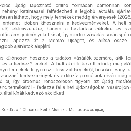
iós újság lapozható online formában bárhonnan kö
 néhány kattintással felfedezheti a legjobb aktuális ajánla
etesen látható, hogy mely termékek meddig érvényesek (2026.
rt érdemes időben kihasználni a kedvezményeket. A heti s
ető élelmiszerekre, hanem a háztartási cikkekre és sze
entős árengedményeket kínál, így minden vásárlás során spóro
vezni, lapozza át a Mömax újságot, és állítsa össze 
legjobb ajánlatok alapján!
 különösen hasznos a tudatos vásárlók számára, akik fo
t és a kedvező árakat. A heti akciók között mindig megtalá
ányú termékek, legyen szó friss zöldségekről, húsokról vagy há
ezonzáró kedvezmények és exkluzív promóciók révén még 
ő el, így érdemes rendszeresen figyelni az újság frissíté
nc termékeiről - fedezze fel a heti újdonságokat, vásároljon
által kínált kedvező akciókat!
Kezdőlap
Otthon és Kert
Mömax
Mömax akciós újság