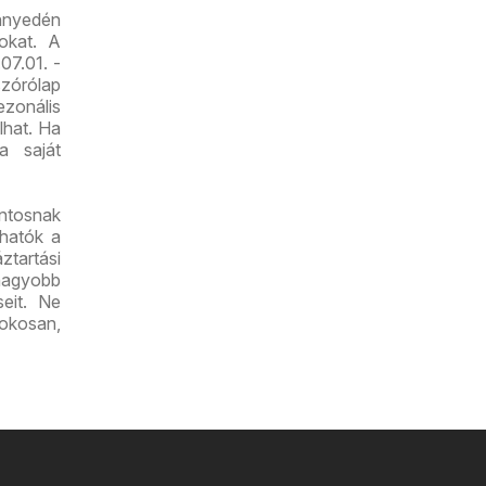
nnyedén
tokat. A
07.01. -
zórólap
zonális
lhat. Ha
a saját
ntosnak
lhatók a
ztartási
nagyobb
seit. Ne
 okosan,