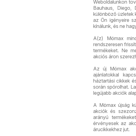
Weboldalunkon továb
Bauhaus, Diego, 
különböző üzletek k
az Ön igényeire sz
kínálunk, és ne hag
A(z) Mömax mindig
rendszeresen frissí
termékeket. Ne me
akciós áron szerez
Az új Mömax akció
ajánlatokkal kapc
háztartási cikkek 
során spórolhat. La
legújabb akciók ala
A Mömax újság kül
akciók és szezonz
arányú termékeket
érvényesek az akc
árucikkekhez jut.