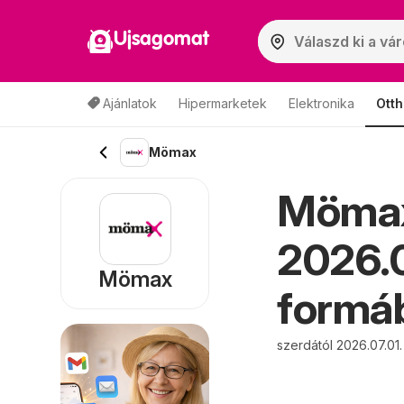
Ujsagomat
Ajánlatok
Hipermarketek
Elektronika
Otth
Mömax
Mömax
2026.0
Mömax
formáb
szerdától 2026.07.01.