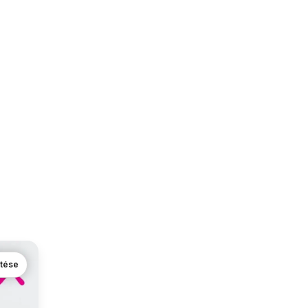
ntése