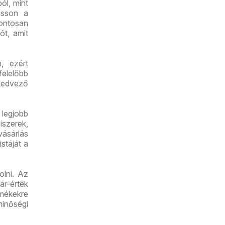
ól, mint
asson a
pontosan
ót, amit
, ezért
felelőbb
kedvező
legjobb
iszerek,
vásárlás
stáját a
lni. Az
r-érték
mékekre
minőségi