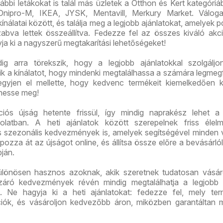
bi letákokat is talál más üzletek a Otthon és Kert kategóriáb
Dnipro-M, IKEA, JYSK, Mentavill, Merkury Market. Válog
ínálatai között, és találja meg a legjobb ajánlatokat, amelyek 
abva lettek összeállítva. Fedezze fel az összes kiváló akci
yja ki a nagyszerű megtakarítási lehetőségeket!
 arra törekszik, hogy a legjobb ajánlatokkal szolgáljon
tik a kínálatot, hogy mindenki megtalálhassa a számára legmeg
gyjen el mellette, hogy kedvenc termékeit kiemelkedően 
hesse meg!
s újság hetente frissül, így mindig naprakész lehet a 
solatban. A heti ajánlatok között szerepelnek friss élelm
és szezonális kedvezmények is, amelyek segítségével minden 
pozza át az újságot online, és állítsa össze előre a bevásárlóli
pján.
önösen hasznos azoknak, akik szeretnek tudatosan vásáro
áró kedvezmények révén mindig megtalálhatja a legjobb á
. Ne hagyja ki a heti ajánlatokat: fedezze fel, mely ter
iók, és vásároljon kedvezőbb áron, miközben garantáltan 