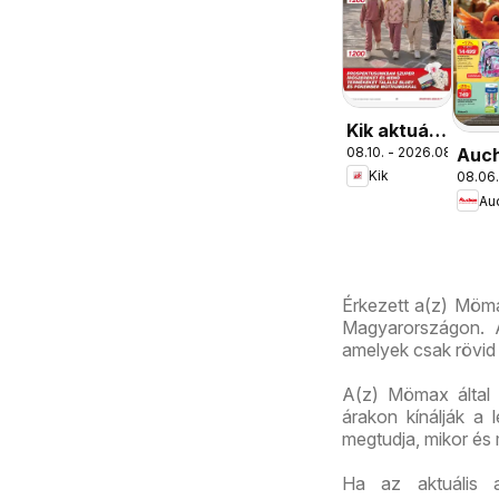
Kik aktuális
08.10. - 2026.08.16.
Auc
akciós
Kik
08.06.
Isko
újság
Au
aján
Érkezett a(z) Möma
Magyarországon. A
amelyek csak rövid 
A(z) Mömax által k
árakon kínálják a 
megtudja, mikor és
Ha az aktuális 