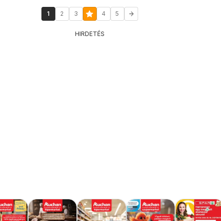
1
2
3
4
5
HIRDETÉS