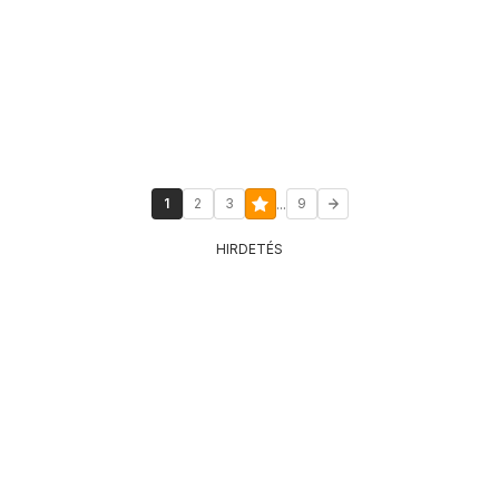
...
1
2
3
9
HIRDETÉS