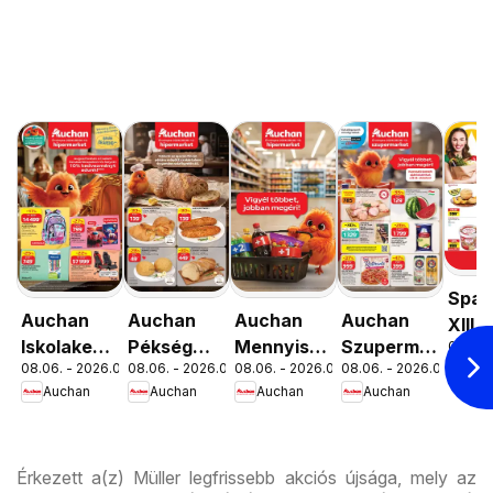
Spar
Auchan
Auchan
Auchan
Auchan
XIII.
Iskolakezdés
Pékség
Mennyiségi
Szupermarket
08.06. 
Orsz
08.06. - 2026.08.19.
08.06. - 2026.08.12.
08.06. - 2026.08.19.
08.06. - 2026.08.12.
Spa
ajánlatok
ajánlataink
kedvezmény
akciós
út üz
Auchan
Auchan
Auchan
Auchan
ajánlataink
újság
újran
Érkezett a(z) Müller legfrissebb akciós újsága, mely az