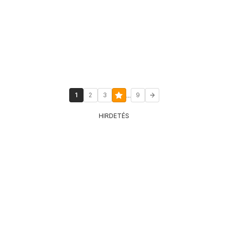
...
1
2
3
9
HIRDETÉS