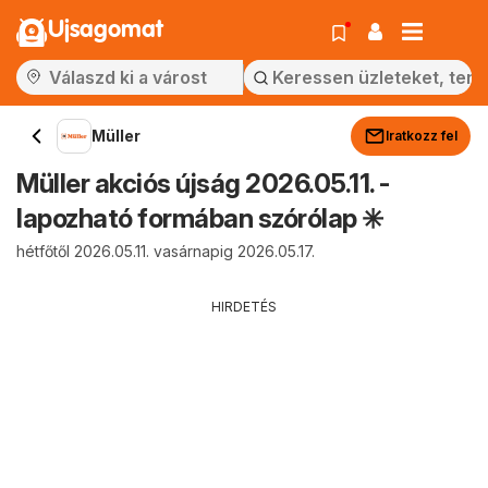
Ujsagomat
Müller
Iratkozz fel
Müller akciós újság 2026.05.11. -
lapozható formában szórólap ✳️
hétfőtől 2026.05.11. vasárnapig 2026.05.17.
HIRDETÉS