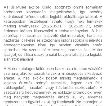
Az új Müller akciós újság lapozható online formában
bárhonnan könnyedén megtekinthető, így néhány
kattintással felfedezheti a legjobb aktuális ajánlatokat. A
katalógusban részletesen látható, hogy mely termékek
meddig érvényesek (2026.05.11. - 2026.05.17.), ezért
érdemes időben kihasználni a kedvezményeket. A heti
szórólap nemcsak az alapvető élelmiszerekre, hanem a
háztartási cikkekre és szezonális újdonságokra is jelentős
árengedményeket kínál, így minden vásárlás során
spórolhat. Ha szeret előre tervezni, lapozza át a Müller
újságot, és állítsa össze a saját bevásárlólistáját a legjobb
ajánlatok alapján!
A Müller katalógus különösen hasznos a tudatos vásárlók
számára, akik fontosnak tartják a minőséget és a kedvező
árakat. A heti akciók között mindig megtalálhatók a
legjobb ár-érték arányú termékek, legyen szó friss
zöldségekről, húsokról vagy háztartási eszközökről. A
szezonzáró kedvezmények és exkluzív promóciók révén
még nagyobb megtakarítás érhető el, így érdemes
rendszeresen figyelni az újság frissítéseit. Ne maradjon le