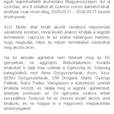
egyik legkedveltebb áruházlánc Magyarországon. Az új
szórólap, ami 8 oldalból áll, számos vonzó ajánlatot kínál,
amelyek csak rövid ideig, 2026.05.11. - 2026.05.17. között
érvényesek.
A(z) Müller által kínált akciók rendkívül népszerűek
vásárlóink körében, mivel kiváló árakon kínálják a legjobb
termékeket. Lapozza át az online katalógust mielőbb,
hogy megtudja, mikor és milyen termékeket vásárolhat
meg akciós áron.
Ha az aktuális ajánlatok nem felelnek meg az Ön
igényeinek, ne aggódjon. Weboldalunkon további
letákokat is talál más üzletek a Egészség és Szépség
kategóriából, mint Alma Gyógyszertárak, Avon, Azur,
BENU Gyógyszertárak, DM Drogerie Markt, Gyöngy
Patikák, Kulcs Patika. Válogasson a különböző üzletek
kínálatai között, és találja meg a legjobb ajánlatokat,
amelyek pontosan az Ön igényeire szabva lettek
összeállítva. Fedezze fel az összes kiváló akciót, amit
kínálunk, és ne hagyja ki a nagyszerű megtakarítási
lehetőségeket!