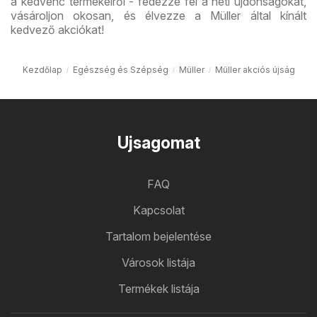
a kedvenc termékeiről - fedezze fel a heti újdonságokat,
vásároljon okosan, és élvezze a Müller által kínált
kedvező akciókat!
Kezdőlap
Egészség és Szépség
Müller
Müller akciós újság
Ujsagomat
FAQ
Kapcsolat
Tartalom bejelentése
Városok listája
Termékek listája