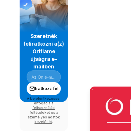
Szeretnék
feliratkozni a(z)
Oriflame
újságra e-
mailben
Iratkozz fel
A bejelentkezéssel
elfogadja a
felhasználási
feltételeket
és a
személyes adatok
kezelését
.