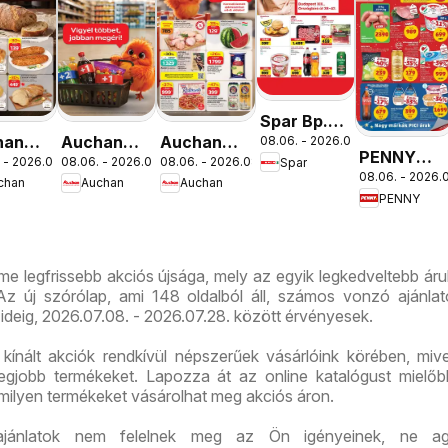
Spar Bp.
han
Auchan
Auchan
08.06. - 2026.08.12.
XIII.
PENNY
 - 2026.08.12.
08.06. - 2026.08.19.
08.06. - 2026.08.12.
Spar
ség
Mennyiségi
Szupermarket
Országbíró
08.06. - 2026.0
aktuális
chan
Auchan
Auchan
lataink
kedvezmény
akciós
út üzlet
PENNY
akciós
ajánlataink
újság
újranyitás
újság
ame legfrissebb akciós újsága, mely az egyik legkedveltebb ár
 új szórólap, ami 148 oldalból áll, számos vonzó ajánlato
ideig, 2026.07.08. - 2026.07.28. között érvényesek.
 kínált akciók rendkívül népszerűek vásárlóink körében, mive
legjobb termékeket. Lapozza át az online katalógust mielő
 milyen termékeket vásárolhat meg akciós áron.
ajánlatok nem felelnek meg az Ön igényeinek, ne ag