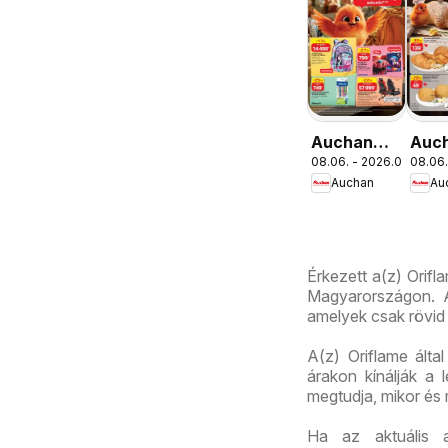
Auchan
Auc
08.06. - 2026.08.19.
08.06.
Iskolakezdés
Pék
Auchan
Au
ajánlatok
aján
Érkezett a(z) Orifl
Magyarországon. Az
amelyek csak rövid 
A(z) Oriflame által
árakon kínálják a 
megtudja, mikor és
Ha az aktuális 