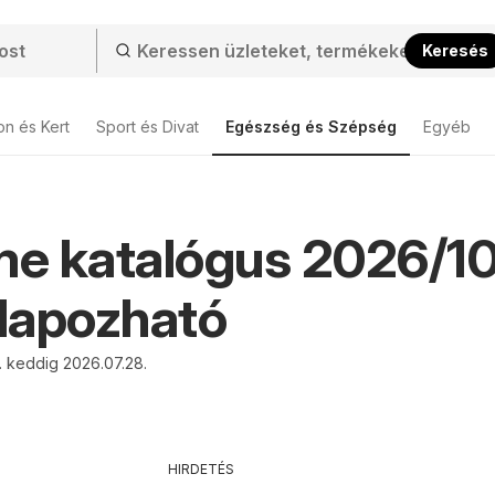
Keresés
on és Kert
Sport és Divat
Egészség és Szépség
Egyéb
me katalógus 2026/10
 lapozható
. keddig 2026.07.28.
HIRDETÉS