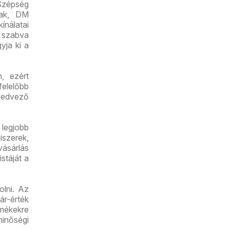
Szépség
rak, DM
ínálatai
e szabva
yja ki a
n, ezért
felelőbb
kedvező
 legjobb
iszerek,
vásárlás
stáját a
olni. Az
r-érték
mékekre
minőségi