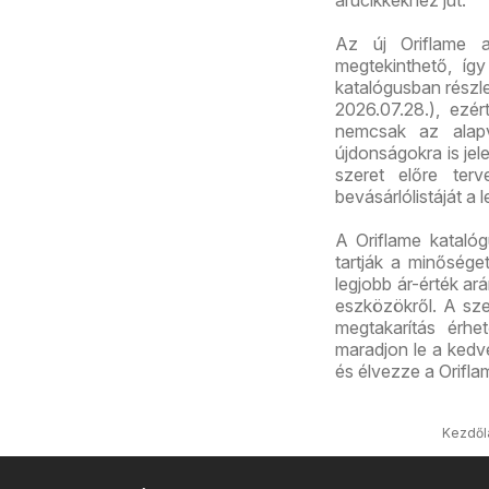
árucikkekhez jut.
Az új Oriflame 
megtekinthető, így
katalógusban részl
2026.07.28.), ezé
nemcsak az alapv
újdonságokra is jel
szeret előre terv
bevásárlólistáját a 
A Oriflame kataló
tartják a minősége
legjobb ár-érték ar
eszközökről. A sz
megtakarítás érhet
maradjon le a kedve
és élvezze a Oriflam
Kezdől