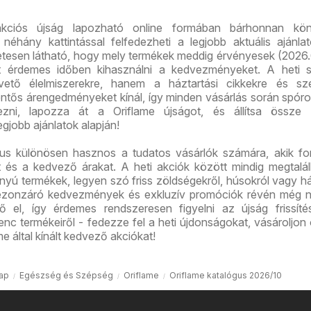
akciós újság lapozható online formában bárhonnan kö
 néhány kattintással felfedezheti a legjobb aktuális ajánla
etesen látható, hogy mely termékek meddig érvényesek (2026.
rt érdemes időben kihasználni a kedvezményeket. A heti s
ető élelmiszerekre, hanem a háztartási cikkekre és sze
entős árengedményeket kínál, így minden vásárlás során spóro
ezni, lapozza át a Oriflame újságot, és állítsa össze 
legjobb ajánlatok alapján!
gus különösen hasznos a tudatos vásárlók számára, akik f
t és a kedvező árakat. A heti akciók között mindig megtalá
ányú termékek, legyen szó friss zöldségekről, húsokról vagy há
ezonzáró kedvezmények és exkluzív promóciók révén még 
ő el, így érdemes rendszeresen figyelni az újság frissíté
nc termékeiről - fedezze fel a heti újdonságokat, vásároljon
e által kínált kedvező akciókat!
ap
Egészség és Szépség
Oriflame
Oriflame katalógus 2026/10