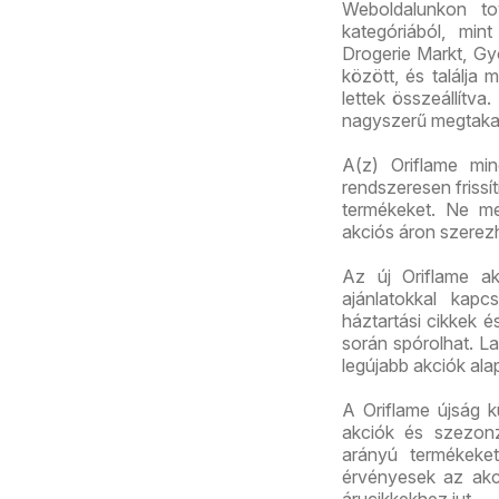
Weboldalunkon to
kategóriából, mi
Drogerie Markt, Gy
között, és találja
lettek összeállítva
nagyszerű megtakar
A(z) Oriflame min
rendszeresen frissí
termékeket. Ne me
akciós áron szerez
Az új Oriflame ak
ajánlatokkal kapc
háztartási cikkek 
során spórolhat. La
legújabb akciók ala
A Oriflame újság 
akciók és szezonz
arányú termékeket
érvényesek az akc