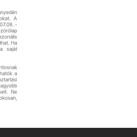
nnyedén
tokat. A
07.08. -
zórólap
zonális
lhat. Ha
a saját
ontosnak
lhatók a
ztartási
nagyobb
seit. Ne
 okosan,