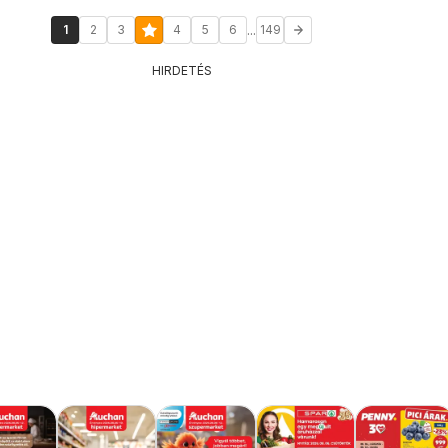
...
1
2
3
4
5
6
149
HIRDETÉS