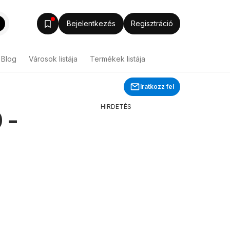
Bejelentkezés
Regisztráció
Blog
Városok listája
Termékek listája
Iratkozz fel
HIRDETÉS
 -