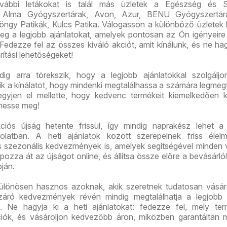
vábbi letákokat is talál más üzletek a Egészség és 
nt Alma Gyógyszertárak, Avon, Azur, BENU Gyógyszertá
öngy Patikák, Kulcs Patika. Válogasson a különböző üzletek k
 meg a legjobb ajánlatokat, amelyek pontosan az Ön igényeir
. Fedezze fel az összes kiváló akciót, amit kínálunk, és ne hag
ítási lehetőségeket!
dig arra törekszik, hogy a legjobb ajánlatokkal szolgáljo
tik a kínálatot, hogy mindenki megtalálhassa a számára legmeg
gyjen el mellette, hogy kedvenc termékeit kiemelkedően 
hesse meg!
ciós újság hetente frissül, így mindig naprakész lehet a
solatban. A heti ajánlatok között szerepelnek friss élelm
és szezonális kedvezmények is, amelyek segítségével minden 
pozza át az újságot online, és állítsa össze előre a bevásárlóli
pján.
különösen hasznos azoknak, akik szeretnek tudatosan vásár
áró kedvezmények révén mindig megtalálhatja a legjobb á
. Ne hagyja ki a heti ajánlatokat: fedezze fel, mely ter
iók, és vásároljon kedvezőbb áron, miközben garantáltan 