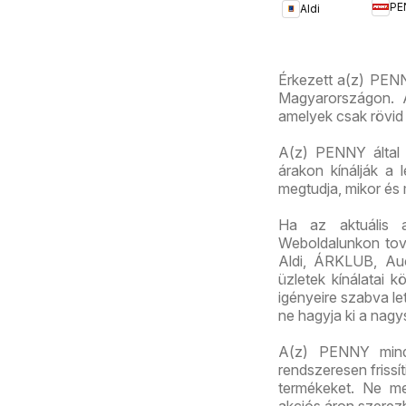
PE
Aldi
akci
akciós
újsá
újság
Érkezett a(z) PENN
Magyarországon. A
amelyek csak rövid 
A(z) PENNY által k
árakon kínálják a 
megtudja, mikor és
Ha az aktuális 
Weboldalunkon továb
Aldi, ÁRKLUB, Au
üzletek kínálatai 
igényeire szabva let
ne hagyja ki a nagy
A(z) PENNY mindig
rendszeresen frissí
termékeket. Ne me
akciós áron szerez