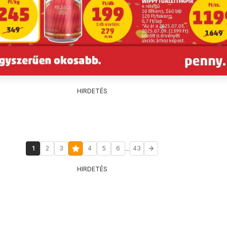
HIRDETÉS
...
1
2
3
4
5
6
43
HIRDETÉS