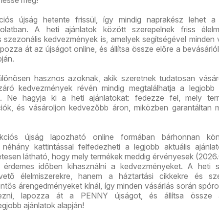
s újság hetente frissül, így mindig naprakész lehet a 
solatban. A heti ajánlatok között szerepelnek friss élelm
és szezonális kedvezmények is, amelyek segítségével minden 
pozza át az újságot online, és állítsa össze előre a bevásárlóli
pján.
önösen hasznos azoknak, akik szeretnek tudatosan vásáro
áró kedvezmények révén mindig megtalálhatja a legjobb á
. Ne hagyja ki a heti ajánlatokat: fedezze fel, mely ter
iók, és vásároljon kedvezőbb áron, miközben garantáltan 
iós újság lapozható online formában bárhonnan kö
 néhány kattintással felfedezheti a legjobb aktuális ajánla
etesen látható, hogy mely termékek meddig érvényesek (2026.
rt érdemes időben kihasználni a kedvezményeket. A heti s
ető élelmiszerekre, hanem a háztartási cikkekre és sze
entős árengedményeket kínál, így minden vásárlás során spóro
vezni, lapozza át a PENNY újságot, és állítsa össze 
legjobb ajánlatok alapján!