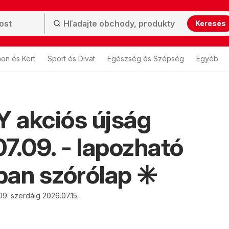
Keresés
hon és Kert
Sport és Divat
Egészség és Szépség
Egyéb
 akciós újság
7.09. - lapozható
an szórólap ✳️
09. szerdáig 2026.07.15.