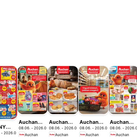
Auchan
Auchan
Auchan
Auchan
NY
08.06. - 2026.08.19.
08.06. - 2026.08.12.
08.06. - 2026.08.19.
08.06. - 2026.0
Iskolakezdés
Pékség
Mennyiségi
Szupermar
 - 2026.08.12.
ális
Auchan
Auchan
Auchan
Auchan
ajánlatok
ajánlataink
kedvezmény
akciós