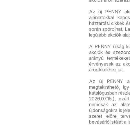
Az új PENNY akció
ajánlatokkal kapc
háztartási cikkek 
során spórolhat. La
legújabb akciók ala
A PENNY újság kül
akciók és szezonz
arányú termékeket
érvényesek az akc
árucikkekhez jut.
Az új PENNY akc
megtekinthető, így
katalógusban részl
2026.07.15.), ezé
nemcsak az alapv
újdonságokra is jel
szeret előre ter
bevásárlólistáját a 