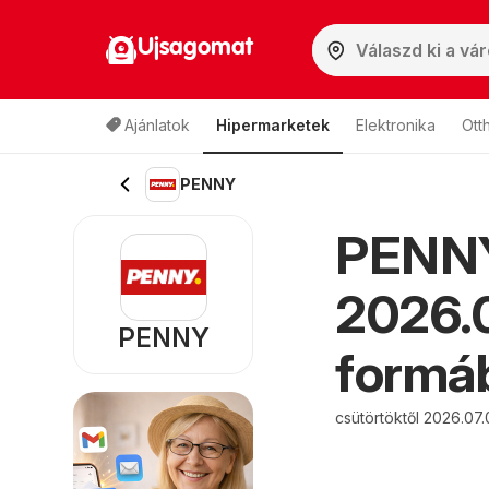
Ujsagomat
Ajánlatok
Hipermarketek
Elektronika
Ott
PENNY
PENNY
2026.0
PENNY
formáb
csütörtöktől 2026.07.