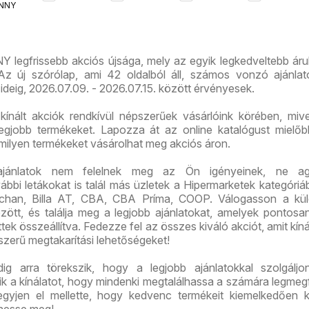
NNY
ós
ajánlataink
újság
g
Y legfrissebb akciós újsága, mely az egyik legkedveltebb ár
z új szórólap, ami 42 oldalból áll, számos vonzó ajánlato
ideig, 2026.07.09. - 2026.07.15. között érvényesek.
ínált akciók rendkívül népszerűek vásárlóink körében, mive
legjobb termékeket. Lapozza át az online katalógust mielő
 milyen termékeket vásárolhat meg akciós áron.
ajánlatok nem felelnek meg az Ön igényeinek, ne ag
bi letákokat is talál más üzletek a Hipermarketek kategóriáb
chan, Billa AT, CBA, CBA Príma, COOP. Válogasson a kü
között, és találja meg a legjobb ajánlatokat, amelyek pontos
tek összeállítva. Fedezze fel az összes kiváló akciót, amit kíná
szerű megtakarítási lehetőségeket!
 arra törekszik, hogy a legjobb ajánlatokkal szolgáljon
tik a kínálatot, hogy mindenki megtalálhassa a számára legmeg
gyjen el mellette, hogy kedvenc termékeit kiemelkedően 
hesse meg!