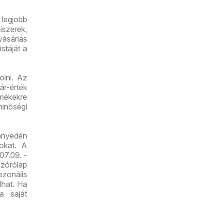
legjobb
iszerek,
vásárlás
stáját a
lni. Az
r-érték
mékekre
minőségi
nnyedén
tokat. A
07.09. -
zórólap
zonális
lhat. Ha
a saját