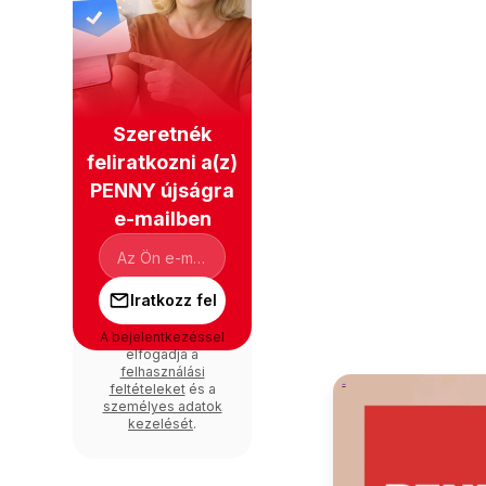
Szeretnék
feliratkozni a(z)
PENNY újságra
e-mailben
Iratkozz fel
A bejelentkezéssel
elfogadja a
felhasználási
feltételeket
és a
személyes adatok
kezelését
.