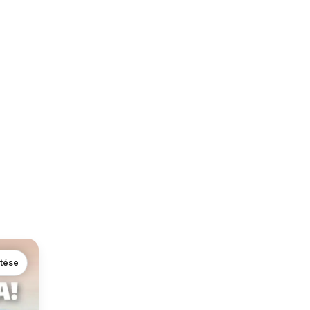
ntése