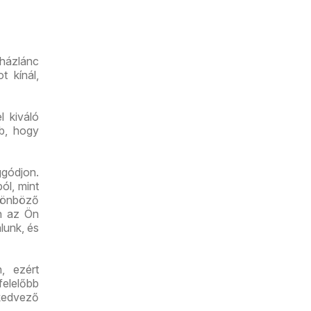
út üzlet
újranyitás
uházlánc
t kínál,
l kiváló
bb, hogy
gódjon.
ól, mint
lönböző
an az Ön
lunk, és
, ezért
felelőbb
kedvező