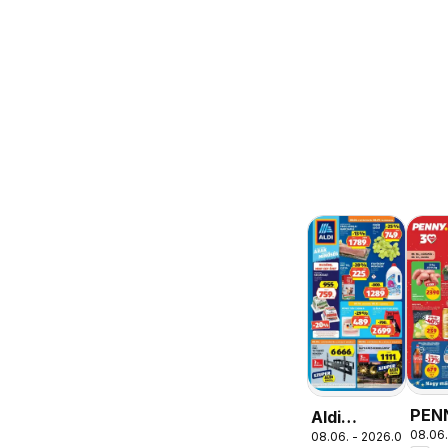
PEN
Aldi
08.06.
aktu
08.06. - 2026.08.12.
aktuális