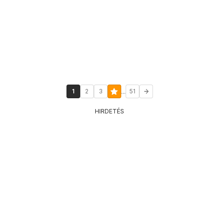
...
1
2
3
51
HIRDETÉS