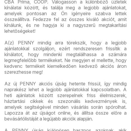
CBA Príma, COOP. Válogasson a különböző üzletek
kínálatai között, és találja meg a legjobb ajánlatokat,
amelyek pontosan az Ön igényeire szabva lettek
összeállítva. Fedezze fel az összes kiváló akciót, amit
kínálunk, és ne hagyja ki a nagyszerű megtakarítási
lehetőségeket!
A(z) PENNY mindig arra törekszik, hogy a legjobb
ajánlatokkal szolgáljon, ezért rendszeresen frissítik a
kínálatot, hogy mindenki megtalálhassa a számára
legmegfelelőbb termékeket. Ne megyjen el mellette, hogy
kedvenc termékeit kiemelkedően kedvező akciós áron
szerezhesse meg!
Az új PENNY akciós újság hetente frissül, így mindig
naprakész lehet a legjobb ajánlatokkal kapcsolatban. A
heti ajánlatok között szerepelnek friss élelmiszerek,
háztartási cikkek és szezonális kedvezmények is,
amelyek segítségével minden vásárlás során spórolhat.
Lapozza át az újságot online, és állítsa össze előre a
bevásárlólistáját a legújabb akciók alapján.
A PENNY újság különösen hasznos azoknak, akik