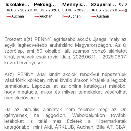
Iskolakezdés
Pékség
Mennyiségi
Szupermarket
08.06. 
Orsz
08.06. - 2026.08.19.
08.06. - 2026.08.12.
08.06. - 2026.08.19.
08.06. - 2026.08.12.
Spa
ajánlatok
ajánlataink
kedvezmény
akciós
út üz
Auchan
Auchan
Auchan
Auchan
ajánlataink
újság
újran
Érkezett a(z) PENNY legfrissebb akciós újsága, mely az
egyik legkedveltebb áruházlánc Magyarországon. Az új
szórólap, ami 50 oldalból áll, számos vonzó ajánlatot
kínál, amelyek csak rövid ideig, 2026.06.11. - 2026.06.17.
között érvényesek.
A(z) PENNY által kínált akciók rendkívül népszerűek
vásárlóink körében, mivel kiváló árakon kínálják a legjobb
termékeket. Lapozza át az online katalógust mielőbb,
hogy megtudja, mikor és milyen termékeket vásárolhat
meg akciós áron.
Ha az aktuális ajánlatok nem felelnek meg az Ön
igényeinek, ne aggódjon. Weboldalunkon további
letákokat is talál más üzletek a Hipermarketek
kategóriából, mint Aldi, ÁRKLUB, Auchan, Billa AT, CBA,