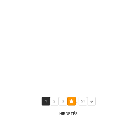
...
1
2
3
51
HIRDETÉS