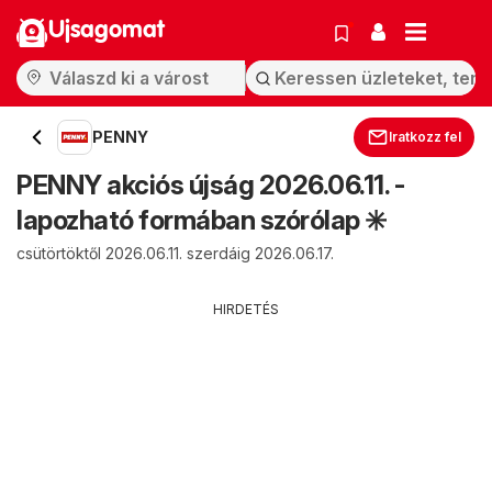
Ujsagomat
PENNY
Iratkozz fel
PENNY akciós újság 2026.06.11. -
lapozható formában szórólap ✳️
csütörtöktől 2026.06.11. szerdáig 2026.06.17.
HIRDETÉS