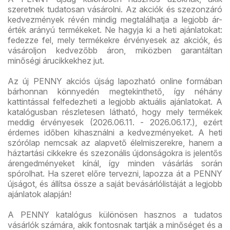
szeretnek tudatosan vásárolni. Az akciók és szezonzáró
kedvezmények révén mindig megtalálhatja a legjobb ár-
érték arányú termékeket. Ne hagyja ki a heti ajánlatokat:
fedezze fel, mely termékekre érvényesek az akciók, és
vásároljon kedvezőbb áron, miközben garantáltan
minőségi árucikkekhez jut.
Az új PENNY akciós újság lapozható online formában
bárhonnan könnyedén megtekinthető, így néhány
kattintással felfedezheti a legjobb aktuális ajánlatokat. A
katalógusban részletesen látható, hogy mely termékek
meddig érvényesek (2026.06.11. - 2026.06.17.), ezért
érdemes időben kihasználni a kedvezményeket. A heti
szórólap nemcsak az alapvető élelmiszerekre, hanem a
háztartási cikkekre és szezonális újdonságokra is jelentős
árengedményeket kínál, így minden vásárlás során
spórolhat. Ha szeret előre tervezni, lapozza át a PENNY
újságot, és állítsa össze a saját bevásárlólistáját a legjobb
ajánlatok alapján!
A PENNY katalógus különösen hasznos a tudatos
vásárlók számára, akik fontosnak tartják a minőséget és a