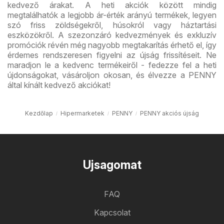
kedvező árakat. A heti akciók között mindig
megtalálhatók a legjobb ár-érték arányú termékek, legyen
szó friss zöldségekről, húsokról vagy háztartási
eszközökről. A szezonzáró kedvezmények és exkluzív
promóciók révén még nagyobb megtakarítás érhető el, így
érdemes rendszeresen figyelni az újság frissítéseit. Ne
maradjon le a kedvenc termékeiről - fedezze fel a heti
újdonságokat, vásároljon okosan, és élvezze a PENNY
által kínált kedvező akciókat!
Kezdőlap
Hipermarketek
PENNY
PENNY akciós újság
Ujsagomat
FAQ
Kapcsolat