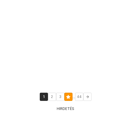
...
1
2
3
44
HIRDETÉS