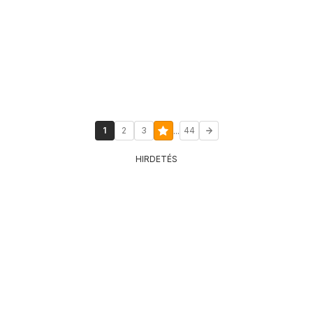
...
1
2
3
44
HIRDETÉS