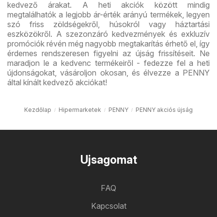
kedvező árakat. A heti akciók között mindig
megtalálhatók a legjobb ár-érték arányú termékek, legyen
szó friss zöldségekről, húsokról vagy háztartási
eszközökről. A szezonzáró kedvezmények és exkluzív
promóciók révén még nagyobb megtakarítás érhető el, így
érdemes rendszeresen figyelni az újság frissítéseit. Ne
maradjon le a kedvenc termékeiről - fedezze fel a heti
újdonságokat, vásároljon okosan, és élvezze a PENNY
által kínált kedvező akciókat!
Kezdőlap
Hipermarketek
PENNY
PENNY akciós újság
Ujsagomat
FAQ
Kapcsolat