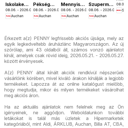
Iskolakezdés
Pékség
Mennyiségi
Szupermarket
08.06. 
Orsz
08.06. - 2026.08.19.
08.06. - 2026.08.12.
08.06. - 2026.08.19.
08.06. - 2026.08.12.
Spa
ajánlatok
ajánlataink
kedvezmény
akciós
út üz
Auchan
Auchan
Auchan
Auchan
ajánlataink
újság
újran
Érkezett a(z) PENNY legfrissebb akciós újsága, mely az
egyik legkedveltebb áruházlánc Magyarországon. Az új
szórólap, ami 43 oldalból áll, számos vonzó ajánlatot
kínál, amelyek csak rövid ideig, 2026.05.21. - 2026.05.27.
között érvényesek.
A(z) PENNY által kínált akciók rendkívül népszerűek
vásárlóink körében, mivel kiváló árakon kínálják a legjobb
termékeket. Lapozza át az online katalógust mielőbb,
hogy megtudja, mikor és milyen termékeket vásárolhat
meg akciós áron.
Ha az aktuális ajánlatok nem felelnek meg az Ön
igényeinek, ne aggódjon. Weboldalunkon további
letákokat is talál más üzletek a Hipermarketek
kategóriából, mint Aldi, ÁRKLUB, Auchan, Billa AT, CBA,