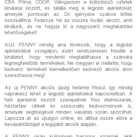
CBA Príma, COOP. Válogasson a különböző üzletek
kínálatai között, és találja meg a legjobb ajánlatokat,
amelyek pontosan az Ön igényeire szabva lettek
összeállítva. Fedezze fel az összes kiváló akciót, amit
kínálunk, és ne hagyja ki a nagyszerű megtakarítási
lehetőségeket!
A(z) PENNY mindig arra törekszik, hogy a legjobb
ajánlatokkal szolgáljon, ezért rendszeresen frissítik a
kínálatot, hogy mindenki megtalálhassa a számára
legmegfelelőbb termékeket. Ne megyjen el mellette, hogy
kedvenc termékeit kiemelkedően kedvező akciós áron
szerezhesse meg!
Az új PENNY akciós újság hetente frissül, így mindig
naprakész lehet a legjobb ajánlatokkal kapcsolatban. A
heti ajánlatok között szerepelnek friss élelmiszerek,
háztartási cikkek és szezonális kedvezmények is,
amelyek segítségével minden vásárlás során spórolhat.
Lapozza át az újságot online, és állítsa össze előre a
bevásárlólistáját a legújabb akciók alapján.
A PENNY újság különösen hasznos azoknak, akik