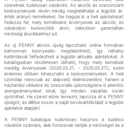
szeretnek tudatosan vásárolni. Az akciók és szezonzáró
kedvezmények révén mindig megtalálhatja a legjobb ár-
érték arányú termékeket. Ne hagyja ki a heti ajánlatokat:
fedezze fel, mely termékekre érvényesek az akciók, és
vásároljon kedvezőbb áron, miközben garantáltan
minőségi árucikkekhez jut.
Az új PENNY akciós újság lapozható online formában
bárhonnan könnyedén megtekinthető, így néhány
kattintással felfedezheti a legjobb aktuális ajánlatokat. A
katalógusban részletesen látható, hogy mely termékek
meddig érvényesek (2026.05.21. - 2026.05.27.), ezért
érdemes időben kihasználni a kedvezményeket. A heti
szórólap nemcsak az alapvető élelmiszerekre, hanem a
háztartási cikkekre és szezonális újdonságokra is jelentős
árengedményeket kínál, így minden vásárlás során
spórolhat. Ha szeret előre tervezni, lapozza át a PENNY
újságot, és állítsa össze a saját bevásárlólistáját a legjobb
ajánlatok alapján!
A PENNY katalógus különösen hasznos a tudatos
vásárlók számára, akik fontosnak tartják a minőséget és a