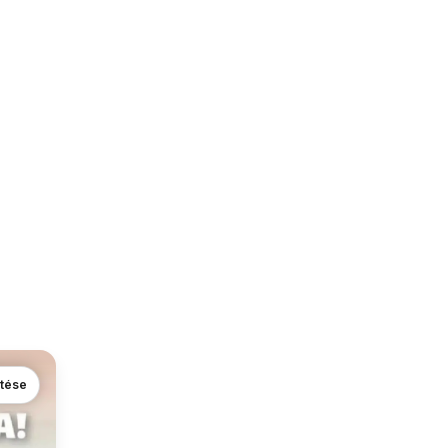
ntése