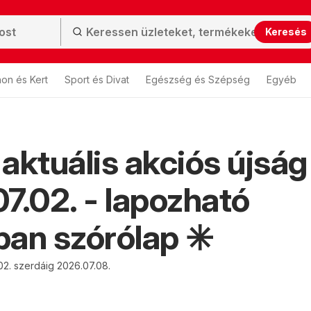
Keresés
hon és Kert
Sport és Divat
Egészség és Szépség
Egyéb
aktuális akciós újság
7.02. - lapozható
an szórólap ✳️
02. szerdáig 2026.07.08.