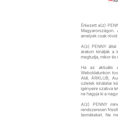
Au
aján
Érkezett a(z) PENN
Magyarországon. A
amelyek csak rövid 
A(z) PENNY által k
árakon kínálják a 
megtudja, mikor és
Ha az aktuális 
Weboldalunkon továb
Aldi, ÁRKLUB, Au
üzletek kínálatai 
igényeire szabva let
ne hagyja ki a nagy
A(z) PENNY mindig
rendszeresen frissí
termékeket. Ne me