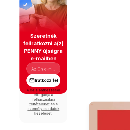
Szeretnék
feliratkozni a(z)
PENNY újságra
e-mailben
Iratkozz fel
A bejelentkezéssel
elfogadja a
felhasználási
feltételeket
és a
személyes adatok
kezelését
.