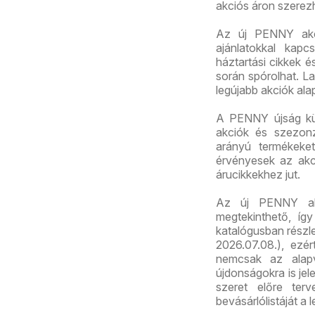
akciós áron szerez
Az új PENNY akció
ajánlatokkal kapc
háztartási cikkek 
során spórolhat. La
legújabb akciók ala
A PENNY újság kül
akciók és szezonz
arányú termékeket
érvényesek az akc
árucikkekhez jut.
Az új PENNY akc
megtekinthető, így
katalógusban részl
2026.07.08.), ezé
nemcsak az alapv
újdonságokra is jel
szeret előre ter
bevásárlólistáját a 