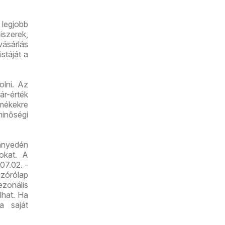
legjobb
iszerek,
vásárlás
stáját a
lni. Az
r-érték
mékekre
minőségi
nnyedén
tokat. A
07.02. -
zórólap
zonális
lhat. Ha
a saját