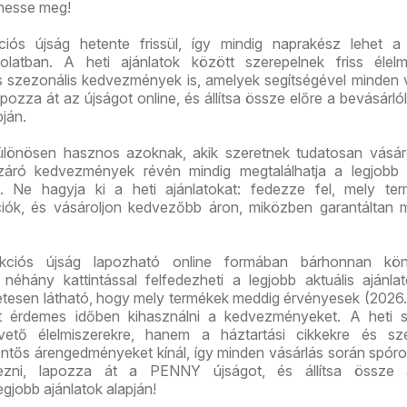
hesse meg!
s újság hetente frissül, így mindig naprakész lehet a 
solatban. A heti ajánlatok között szerepelnek friss élelm
és szezonális kedvezmények is, amelyek segítségével minden 
pozza át az újságot online, és állítsa össze előre a bevásárlóli
pján.
önösen hasznos azoknak, akik szeretnek tudatosan vásáro
áró kedvezmények révén mindig megtalálhatja a legjobb á
. Ne hagyja ki a heti ajánlatokat: fedezze fel, mely ter
iók, és vásároljon kedvezőbb áron, miközben garantáltan 
iós újság lapozható online formában bárhonnan kö
 néhány kattintással felfedezheti a legjobb aktuális ajánla
etesen látható, hogy mely termékek meddig érvényesek (2026.
rt érdemes időben kihasználni a kedvezményeket. A heti s
ető élelmiszerekre, hanem a háztartási cikkekre és sze
entős árengedményeket kínál, így minden vásárlás során spóro
vezni, lapozza át a PENNY újságot, és állítsa össze 
legjobb ajánlatok alapján!