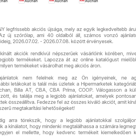
chan
Auchan
Auchan
Auchan
latok
ajánlataink
kedvezmény
akciós
út üzlet
ajánlataink
újság
újranyitás
Y legfrissebb akciós újsága, mely az egyik legkedveltebb ár
z új szórólap, ami 40 oldalból áll, számos vonzó ajánlato
ideig, 2026.07.02. - 2026.07.08. között érvényesek.
ínált akciók rendkívül népszerűek vásárlóink körében, mive
legjobb termékeket. Lapozza át az online katalógust mielő
 milyen termékeket vásárolhat meg akciós áron.
ajánlatok nem felelnek meg az Ön igényeinek, ne ag
bi letákokat is talál más üzletek a Hipermarketek kategóriáb
chan, Billa AT, CBA, CBA Príma, COOP. Válogasson a kü
között, és találja meg a legjobb ajánlatokat, amelyek pontos
tek összeállítva. Fedezze fel az összes kiváló akciót, amit kíná
szerű megtakarítási lehetőségeket!
 arra törekszik, hogy a legjobb ajánlatokkal szolgáljon
tik a kínálatot, hogy mindenki megtalálhassa a számára legmeg
gyjen el mellette, hogy kedvenc termékeit kiemelkedően 