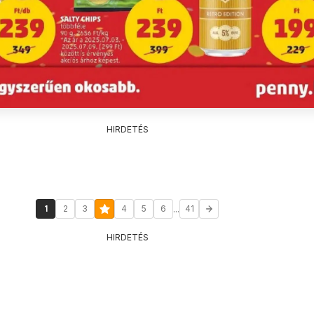
HIRDETÉS
...
1
2
3
4
5
6
41
HIRDETÉS