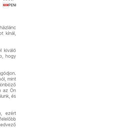
aktuális
PENNY
akciós
újság
uházlánc
t kínál,
l kiváló
bb, hogy
gódjon.
ól, mint
lönböző
an az Ön
lunk, és
, ezért
felelőbb
kedvező