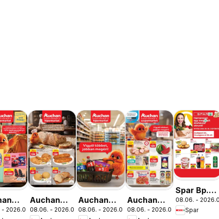
Spar Bp.
han
Auchan
Auchan
Auchan
08.06. - 2026.0
XIII.
 - 2026.08.19.
08.06. - 2026.08.12.
08.06. - 2026.08.19.
08.06. - 2026.08.12.
Spar
lakezdés
Pékség
Mennyiségi
Szupermarket
Országbíró