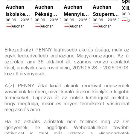
Spar
Auchan
Auchan
Auchan
Auchan
XIII.
Iskolakezdés
Pékség
Mennyiségi
Szupermarket
08.06. 
Orsz
08.06. - 2026.08.19.
08.06. - 2026.08.12.
08.06. - 2026.08.19.
08.06. - 2026.08.12.
Spa
ajánlatok
ajánlataink
kedvezmény
akciós
út üz
Auchan
Auchan
Auchan
Auchan
ajánlataink
újság
újran
Érkezett a(z) PENNY legfrissebb akciós újsága, mely az
egyik legkedveltebb áruházlánc Magyarországon. Az új
szórólap, ami 36 oldalból áll, számos vonzó ajánlatot
kínál, amelyek csak rövid ideig, 2026.05.28. - 2026.06.03.
között érvényesek.
A(z) PENNY által kínált akciók rendkívül népszerűek
vásárlóink körében, mivel kiváló árakon kínálják a legjobb
termékeket. Lapozza át az online katalógust mielőbb,
hogy megtudja, mikor és milyen termékeket vásárolhat
meg akciós áron.
Ha az aktuális ajánlatok nem felelnek meg az Ön
igényeinek, ne aggódjon. Weboldalunkon további
letákokat is talál más üzletek a Hipermarketek