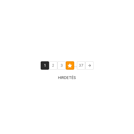
...
1
2
3
37
HIRDETÉS