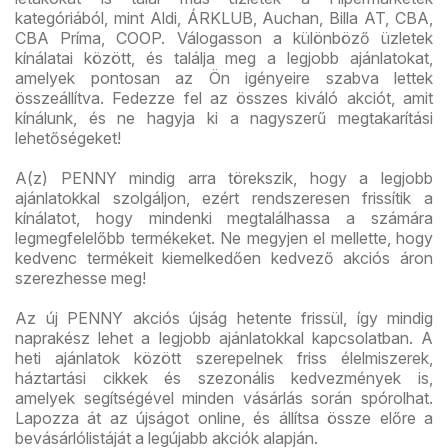
kategóriából, mint Aldi, ÁRKLUB, Auchan, Billa AT, CBA,
CBA Príma, COOP. Válogasson a különböző üzletek
kínálatai között, és találja meg a legjobb ajánlatokat,
amelyek pontosan az Ön igényeire szabva lettek
összeállítva. Fedezze fel az összes kiváló akciót, amit
kínálunk, és ne hagyja ki a nagyszerű megtakarítási
lehetőségeket!
A(z) PENNY mindig arra törekszik, hogy a legjobb
ajánlatokkal szolgáljon, ezért rendszeresen frissítik a
kínálatot, hogy mindenki megtalálhassa a számára
legmegfelelőbb termékeket. Ne megyjen el mellette, hogy
kedvenc termékeit kiemelkedően kedvező akciós áron
szerezhesse meg!
Az új PENNY akciós újság hetente frissül, így mindig
naprakész lehet a legjobb ajánlatokkal kapcsolatban. A
heti ajánlatok között szerepelnek friss élelmiszerek,
háztartási cikkek és szezonális kedvezmények is,
amelyek segítségével minden vásárlás során spórolhat.
Lapozza át az újságot online, és állítsa össze előre a
bevásárlólistáját a legújabb akciók alapján.