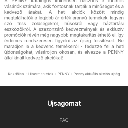
A PENNY katalógus különösen hasznos a tudatos
vásárlók számára, akik fontosnak tartják a minőséget és a
kedvező árakat. A heti akciók között mindig
megtalálhatók a legjobb ár-érték arányú termékek, legyen
szó friss zöldségekről, húsokról vagy háztartási
eszközökről. A szezonzáró kedvezmények és exkluzív
promóciók révén még nagyobb megtakarítás érhető el, így
érdemes rendszeresen figyelni az újság frissítéseit. Ne
maradjon le a kedvenc termékeiről - fedezze fel a heti
újdonságokat, vásároljon okosan, és élvezze a PENNY
által kínált kedvező akciókat!
Kezdőlap
Hipermarketek
PENNY
Penny aktuális akciós újság
Ujsagomat
FAQ