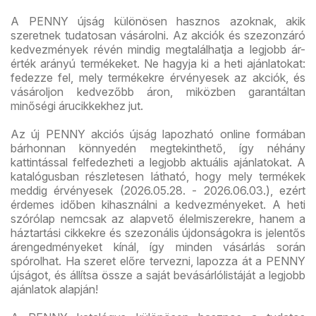
A PENNY újság különösen hasznos azoknak, akik
szeretnek tudatosan vásárolni. Az akciók és szezonzáró
kedvezmények révén mindig megtalálhatja a legjobb ár-
érték arányú termékeket. Ne hagyja ki a heti ajánlatokat:
fedezze fel, mely termékekre érvényesek az akciók, és
vásároljon kedvezőbb áron, miközben garantáltan
minőségi árucikkekhez jut.
Az új PENNY akciós újság lapozható online formában
bárhonnan könnyedén megtekinthető, így néhány
kattintással felfedezheti a legjobb aktuális ajánlatokat. A
katalógusban részletesen látható, hogy mely termékek
meddig érvényesek (2026.05.28. - 2026.06.03.), ezért
érdemes időben kihasználni a kedvezményeket. A heti
szórólap nemcsak az alapvető élelmiszerekre, hanem a
háztartási cikkekre és szezonális újdonságokra is jelentős
árengedményeket kínál, így minden vásárlás során
spórolhat. Ha szeret előre tervezni, lapozza át a PENNY
újságot, és állítsa össze a saját bevásárlólistáját a legjobb
ajánlatok alapján!