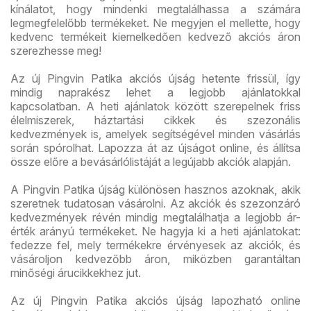
kínálatot, hogy mindenki megtalálhassa a számára
legmegfelelőbb termékeket. Ne megyjen el mellette, hogy
kedvenc termékeit kiemelkedően kedvező akciós áron
szerezhesse meg!
Az új Pingvin Patika akciós újság hetente frissül, így
mindig naprakész lehet a legjobb ajánlatokkal
kapcsolatban. A heti ajánlatok között szerepelnek friss
élelmiszerek, háztartási cikkek és szezonális
kedvezmények is, amelyek segítségével minden vásárlás
során spórolhat. Lapozza át az újságot online, és állítsa
össze előre a bevásárlólistáját a legújabb akciók alapján.
A Pingvin Patika újság különösen hasznos azoknak, akik
szeretnek tudatosan vásárolni. Az akciók és szezonzáró
kedvezmények révén mindig megtalálhatja a legjobb ár-
érték arányú termékeket. Ne hagyja ki a heti ajánlatokat:
fedezze fel, mely termékekre érvényesek az akciók, és
vásároljon kedvezőbb áron, miközben garantáltan
minőségi árucikkekhez jut.
Az új Pingvin Patika akciós újság lapozható online