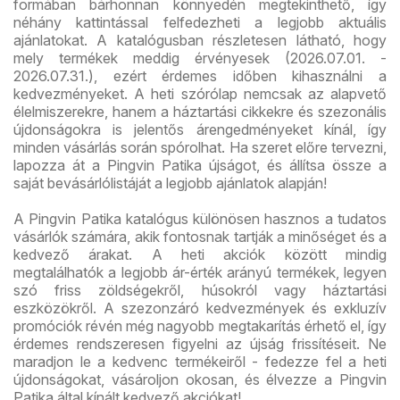
formában bárhonnan könnyedén megtekinthető, így
néhány kattintással felfedezheti a legjobb aktuális
ajánlatokat. A katalógusban részletesen látható, hogy
mely termékek meddig érvényesek (2026.07.01. -
2026.07.31.), ezért érdemes időben kihasználni a
kedvezményeket. A heti szórólap nemcsak az alapvető
élelmiszerekre, hanem a háztartási cikkekre és szezonális
újdonságokra is jelentős árengedményeket kínál, így
minden vásárlás során spórolhat. Ha szeret előre tervezni,
lapozza át a Pingvin Patika újságot, és állítsa össze a
saját bevásárlólistáját a legjobb ajánlatok alapján!
A Pingvin Patika katalógus különösen hasznos a tudatos
vásárlók számára, akik fontosnak tartják a minőséget és a
kedvező árakat. A heti akciók között mindig
megtalálhatók a legjobb ár-érték arányú termékek, legyen
szó friss zöldségekről, húsokról vagy háztartási
eszközökről. A szezonzáró kedvezmények és exkluzív
promóciók révén még nagyobb megtakarítás érhető el, így
érdemes rendszeresen figyelni az újság frissítéseit. Ne
maradjon le a kedvenc termékeiről - fedezze fel a heti
újdonságokat, vásároljon okosan, és élvezze a Pingvin
Patika által kínált kedvező akciókat!