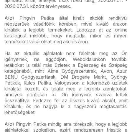
ajánlatot kínál, amelyek csak rövid ideig, 2026.07.01. -
2026.07.31. között érvényesek.
A(z) Pingvin Patika által kínált akciók rendkívül
népszerűek vásárlóink körében, mivel kiváló árakon
kínálják a legjobb termékeket. Lapozza át az online
katalógust mielőbb, hogy megtudja, mikor és milyen
termékeket vásárolhat meg akciós áron.
Ha az aktuális ajánlatok nem felelnek meg az Ön
igényeinek, ne aggódjon. Weboldalunkon további
letákokat is talál más üzletek a Egészség és Szépség
kategóriából, mint Alma Gyógyszertárak, Avon, Azur,
BENU Gyógyszertárak, DM Drogerie Markt, Gyöngy
Patikák, Kulcs Patika. Válogasson a különböző üzletek
kínálatai között, és találja meg a legjobb ajánlatokat,
amelyek pontosan az Ön igényeire szabva lettek
összeállítva. Fedezze fel az összes kiváló akciót, amit
kínálunk, és ne hagyja ki a nagyszerű megtakarítási
lehetőségeket!
A(z) Pingvin Patika mindig arra törekszik, hogy a legjobb
ajánlatokkal szolgáljon, ezért rendszeresen frissítik a