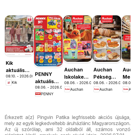
Kik
Auchan
Auchan
Auc
aktuális
PENNY
08.10. - 2026.08.16.
Iskolakezdés
Pékség
Menn
akciós
aktuális
Kik
08.06. - 2026.08.19.
08.06. - 2026.08.12.
08.06. 
ajánlatok
ajánlataink
kedv
újság
08.06. - 2026.08.12.
akciós
Auchan
Auchan
Au
ajánl
PENNY
újság
Érkezett a(z) Pingvin Patika legfrissebb akciós újsága,
mely az egyik legkedveltebb áruházlánc Magyarországon.
Az új szórólap, ami 32 oldalból áll, számos vonzó