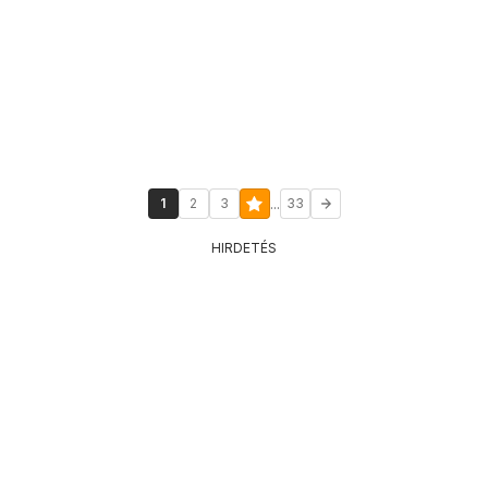
...
1
2
3
33
HIRDETÉS