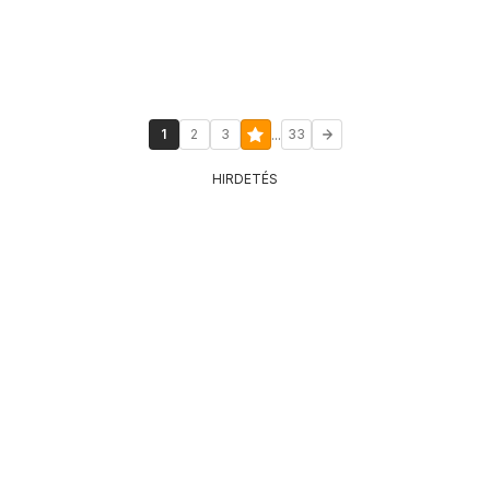
...
1
2
3
33
HIRDETÉS