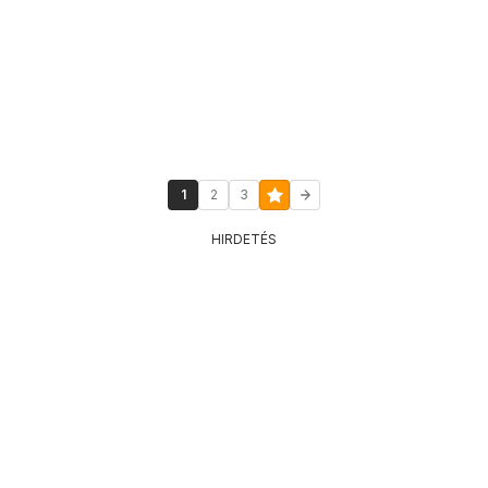
1
2
3
HIRDETÉS