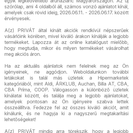
egyik legkedveltebb áruházlánc Magyarországon. Az új
szórólap, ami 4 oldalból áll, számos vonzó ajánlatot kínál,
amelyek csak rövid ideig, 2026.06.11. - 2026.06.17. között
érvényesek.
A(z) PRIVÁT által kínált akciók rendkívül népszerűek
vásárlóink körében, mivel kiváló árakon kínálják a legjobb
termékeket. Lapozza át az online katalógust mielőbb,
hogy megtudja, mikor és milyen termékeket vásárolhat
meg akciós áron.
Ha az aktuális ajánlatok nem felelnek meg az Ön
igényeinek, ne aggódjon. Weboldalunkon további
letákokat is talál más üzletek a Hipermarketek
kategóriából, mint Aldi, ÁRKLUB, Auchan, Billa AT, CBA,
CBA Príma, COOP. Válogasson a különböző üzletek
kínálatai között, és találja meg a legjobb ajánlatokat,
amelyek pontosan az Ön igényeire szabva lettek
összeállítva. Fedezze fel az összes kiváló akciót, amit
kínálunk, és ne hagyja ki a nagyszerű megtakarítási
lehetőségeket!
A(z) PRIVÁT mindig arra törekszik, hogy a legjobb