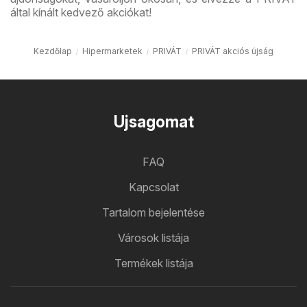
által kínált kedvező akciókat!
Kezdőlap
Hipermarketek
PRIVÁT
PRIVÁT akciós újság
Ujsagomat
FAQ
Kapcsolat
Tartalom bejelentése
Városok listája
Termékek listája