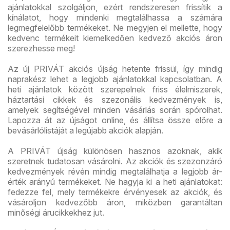
ajánlatokkal szolgáljon, ezért rendszeresen frissítik a
kínálatot, hogy mindenki megtalálhassa a számára
legmegfelelőbb termékeket. Ne megyjen el mellette, hogy
kedvenc termékeit kiemelkedően kedvező akciós áron
szerezhesse meg!
Az új PRIVÁT akciós újság hetente frissül, így mindig
naprakész lehet a legjobb ajánlatokkal kapcsolatban. A
heti ajánlatok között szerepelnek friss élelmiszerek,
háztartási cikkek és szezonális kedvezmények is,
amelyek segítségével minden vásárlás során spórolhat.
Lapozza át az újságot online, és állítsa össze előre a
bevásárlólistáját a legújabb akciók alapján.
A PRIVÁT újság különösen hasznos azoknak, akik
szeretnek tudatosan vásárolni. Az akciók és szezonzáró
kedvezmények révén mindig megtalálhatja a legjobb ár-
érték arányú termékeket. Ne hagyja ki a heti ajánlatokat:
fedezze fel, mely termékekre érvényesek az akciók, és
vásároljon kedvezőbb áron, miközben garantáltan
minőségi árucikkekhez jut.