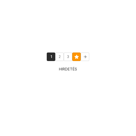
1
2
3
HIRDETÉS