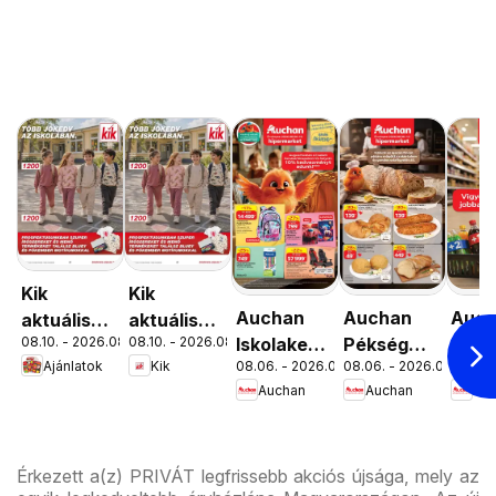
Kik
Kik
Auchan
Auchan
Auc
aktuális
aktuális
08.10. - 2026.08.16.
08.10. - 2026.08.16.
Iskolakezdés
Pékség
Menn
akciós
akciós
Ajánlatok
Kik
08.06. - 2026.08.19.
08.06. - 2026.08.12.
08.06. 
ajánlatok
ajánlataink
kedv
újság
újság
Auchan
Auchan
Au
ajánl
Érkezett a(z) PRIVÁT legfrissebb akciós újsága, mely az