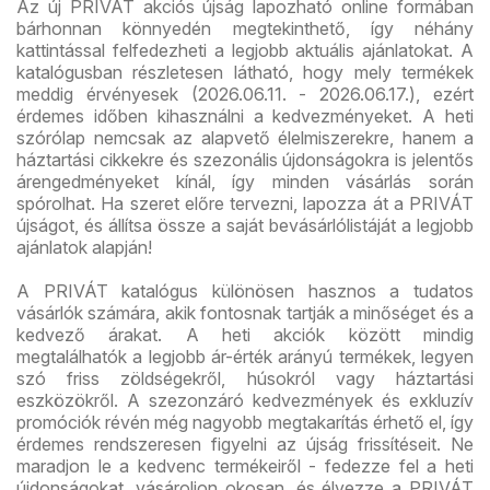
Az új PRIVÁT akciós újság lapozható online formában
bárhonnan könnyedén megtekinthető, így néhány
kattintással felfedezheti a legjobb aktuális ajánlatokat. A
katalógusban részletesen látható, hogy mely termékek
meddig érvényesek (2026.06.11. - 2026.06.17.), ezért
érdemes időben kihasználni a kedvezményeket. A heti
szórólap nemcsak az alapvető élelmiszerekre, hanem a
háztartási cikkekre és szezonális újdonságokra is jelentős
árengedményeket kínál, így minden vásárlás során
spórolhat. Ha szeret előre tervezni, lapozza át a PRIVÁT
újságot, és állítsa össze a saját bevásárlólistáját a legjobb
ajánlatok alapján!
A PRIVÁT katalógus különösen hasznos a tudatos
vásárlók számára, akik fontosnak tartják a minőséget és a
kedvező árakat. A heti akciók között mindig
megtalálhatók a legjobb ár-érték arányú termékek, legyen
szó friss zöldségekről, húsokról vagy háztartási
eszközökről. A szezonzáró kedvezmények és exkluzív
promóciók révén még nagyobb megtakarítás érhető el, így
érdemes rendszeresen figyelni az újság frissítéseit. Ne
maradjon le a kedvenc termékeiről - fedezze fel a heti
újdonságokat, vásároljon okosan, és élvezze a PRIVÁT