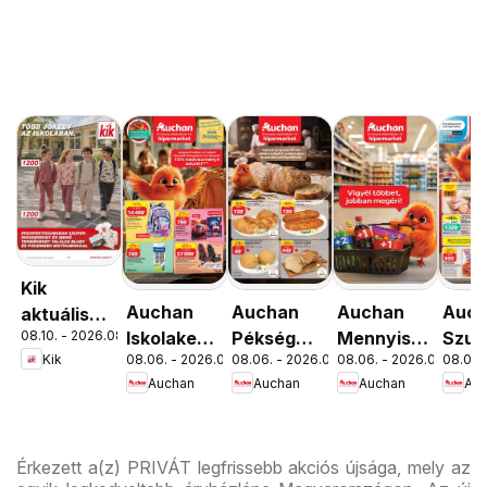
Kik
Auchan
Auchan
Auchan
Auc
aktuális
08.10. - 2026.08.16.
Iskolakezdés
Pékség
Mennyiségi
Szup
akciós
Kik
08.06. - 2026.08.19.
08.06. - 2026.08.12.
08.06. - 2026.08.19.
08.06. 
ajánlatok
ajánlataink
kedvezmény
akci
újság
Auchan
Auchan
Auchan
Au
ajánlataink
újsá
Érkezett a(z) PRIVÁT legfrissebb akciós újsága, mely az