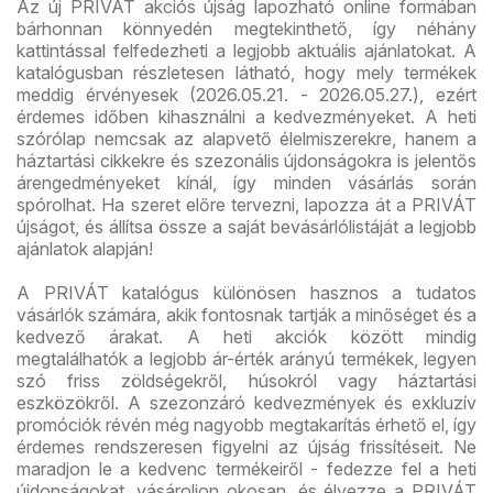
Az új PRIVÁT akciós újság lapozható online formában
bárhonnan könnyedén megtekinthető, így néhány
kattintással felfedezheti a legjobb aktuális ajánlatokat. A
katalógusban részletesen látható, hogy mely termékek
meddig érvényesek (2026.05.21. - 2026.05.27.), ezért
érdemes időben kihasználni a kedvezményeket. A heti
szórólap nemcsak az alapvető élelmiszerekre, hanem a
háztartási cikkekre és szezonális újdonságokra is jelentős
árengedményeket kínál, így minden vásárlás során
spórolhat. Ha szeret előre tervezni, lapozza át a PRIVÁT
újságot, és állítsa össze a saját bevásárlólistáját a legjobb
ajánlatok alapján!
A PRIVÁT katalógus különösen hasznos a tudatos
vásárlók számára, akik fontosnak tartják a minőséget és a
kedvező árakat. A heti akciók között mindig
megtalálhatók a legjobb ár-érték arányú termékek, legyen
szó friss zöldségekről, húsokról vagy háztartási
eszközökről. A szezonzáró kedvezmények és exkluzív
promóciók révén még nagyobb megtakarítás érhető el, így
érdemes rendszeresen figyelni az újság frissítéseit. Ne
maradjon le a kedvenc termékeiről - fedezze fel a heti
újdonságokat, vásároljon okosan, és élvezze a PRIVÁT