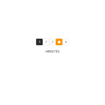
1
2
3
HIRDETÉS