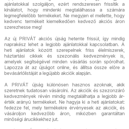
ajánlatokkal szolgáljon, ezért rendszeresen frissítik a
kínálatot, hogy mindenki megtalálhassa a számára
legmegfelelőbb termékeket. Ne megyjen el mellette, hogy
kedvenc termékeit kiemelkedően kedvező akciós áron
szerezhesse meg!
Az új PRIVÁT akciós újság hetente frissül, így mindig
naprakész lehet a legjobb ajánlatokkal kapcsolatban. A
heti ajánlatok között szerepelnek friss élelmiszerek,
háztartási cikkek és szezonális kedvezmények is,
amelyek segítségével minden vásárlás során spórolhat.
Lapozza át az újságot online, és állítsa össze előre a
bevásárlólistáját a legújabb akciók alapján.
A PRIVÁT újság különösen hasznos azoknak, akik
szeretnek tudatosan vásárolni. Az akciók és szezonzáró
kedvezmények révén mindig megtalálhatja a legjobb ár-
érték arányú termékeket. Ne hagyja ki a heti ajánlatokat:
fedezze fel, mely termékekre érvényesek az akciók, és
vásároljon kedvezőbb áron, miközben garantáltan
minőségi árucikkekhez jut.