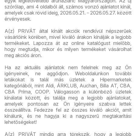
egyik legkedveltebb áruházlánc Magyarországon. Az új
szórólap, ami 4 oldalból áll, számos vonzó ajánlatot kínál,
amelyek csak rövid ideig, 2026.05.21. - 2026.05.27. között
érvényesek.
A(z) PRIVÁT által kínált akciók rendkívül népszerűek
vásárlóink körében, mivel kiváló árakon kínálják a legjobb
termékeket. Lapozza át az online katalógust mielőbb,
hogy megtudja, mikor és milyen termékeket vásárolhat
meg akciós áron.
Ha az aktuális ajánlatok nem felelnek meg az Ön
igényeinek, ne aggódjon. Weboldalunkon további
letákokat is talál más üzletek a Hipermarketek
kategóriából, mint Aldi, ÁRKLUB, Auchan, Billa AT, CBA,
CBA Príma, COOP. Válogasson a különböző üzletek
kínálatai között, és találja meg a legjobb ajánlatokat,
amelyek pontosan az Ön igényeire szabva lettek
összeállítva. Fedezze fel az összes kiváló akciót, amit
kínálunk, és ne hagyja ki a nagyszerű megtakarítási
lehetőségeket!
A(z) PRIVÁT mindig arra törekszik, hogy a legjobb