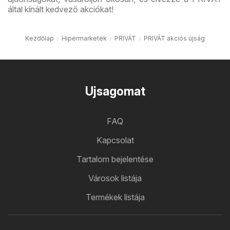
által kínált kedvező akciókat!
Kezdőlap
Hipermarketek
PRIVÁT
PRIVÁT akciós újság
Ujsagomat
FAQ
Kapcsolat
Tartalom bejelentése
Városok listája
Termékek listája