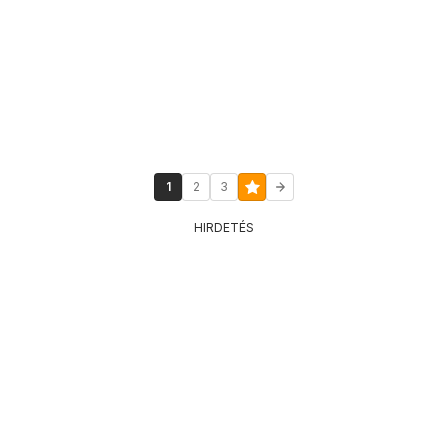
1
2
3
HIRDETÉS