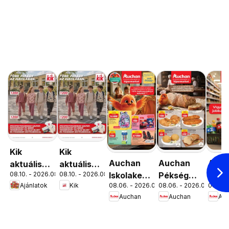
Kik
Kik
Auchan
Auchan
Auc
aktuális
aktuális
08.10. - 2026.08.16.
08.10. - 2026.08.16.
Iskolakezdés
Pékség
Menn
akciós
akciós
Ajánlatok
Kik
08.06. - 2026.08.19.
08.06. - 2026.08.12.
08.06. 
ajánlatok
ajánlataink
kedv
újság
újság
Auchan
Auchan
Au
ajánl