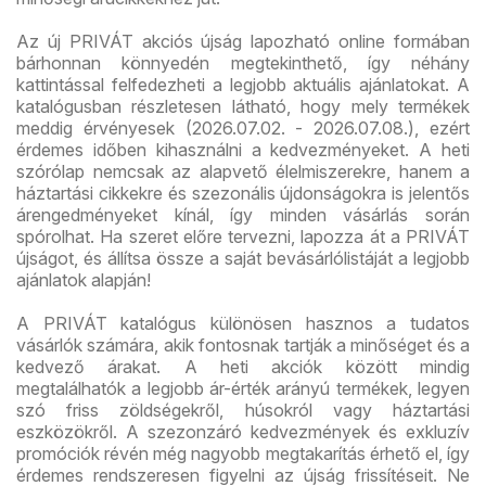
Az új PRIVÁT akciós újság lapozható online formában
bárhonnan könnyedén megtekinthető, így néhány
kattintással felfedezheti a legjobb aktuális ajánlatokat. A
katalógusban részletesen látható, hogy mely termékek
meddig érvényesek (2026.07.02. - 2026.07.08.), ezért
érdemes időben kihasználni a kedvezményeket. A heti
szórólap nemcsak az alapvető élelmiszerekre, hanem a
háztartási cikkekre és szezonális újdonságokra is jelentős
árengedményeket kínál, így minden vásárlás során
spórolhat. Ha szeret előre tervezni, lapozza át a PRIVÁT
újságot, és állítsa össze a saját bevásárlólistáját a legjobb
ajánlatok alapján!
A PRIVÁT katalógus különösen hasznos a tudatos
vásárlók számára, akik fontosnak tartják a minőséget és a
kedvező árakat. A heti akciók között mindig
megtalálhatók a legjobb ár-érték arányú termékek, legyen
szó friss zöldségekről, húsokról vagy háztartási
eszközökről. A szezonzáró kedvezmények és exkluzív
promóciók révén még nagyobb megtakarítás érhető el, így
érdemes rendszeresen figyelni az újság frissítéseit. Ne