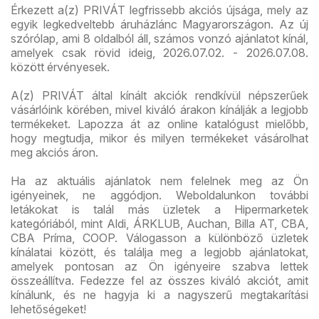
Érkezett a(z) PRIVÁT legfrissebb akciós újsága, mely az
egyik legkedveltebb áruházlánc Magyarországon. Az új
szórólap, ami 8 oldalból áll, számos vonzó ajánlatot kínál,
amelyek csak rövid ideig, 2026.07.02. - 2026.07.08.
között érvényesek.
A(z) PRIVÁT által kínált akciók rendkívül népszerűek
vásárlóink körében, mivel kiváló árakon kínálják a legjobb
termékeket. Lapozza át az online katalógust mielőbb,
hogy megtudja, mikor és milyen termékeket vásárolhat
meg akciós áron.
Ha az aktuális ajánlatok nem felelnek meg az Ön
igényeinek, ne aggódjon. Weboldalunkon további
letákokat is talál más üzletek a Hipermarketek
kategóriából, mint Aldi, ÁRKLUB, Auchan, Billa AT, CBA,
CBA Príma, COOP. Válogasson a különböző üzletek
kínálatai között, és találja meg a legjobb ajánlatokat,
amelyek pontosan az Ön igényeire szabva lettek
összeállítva. Fedezze fel az összes kiváló akciót, amit
kínálunk, és ne hagyja ki a nagyszerű megtakarítási
lehetőségeket!