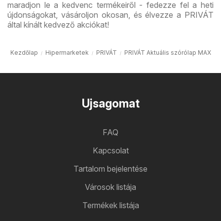
maradjon le a kedvenc termékeiről - fedezze fel a heti
újdonságokat, vásároljon okosan, és élvezze a PRIVÁT
által kínált kedvező akciókat!
Kezdőlap
Hipermarketek
PRIVÁT
PRIVÁT Aktuális szórólap MAX
Ujsagomat
FAQ
Kapcsolat
Tartalom bejelentése
Városok listája
Termékek listája