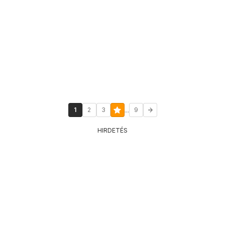
...
1
2
3
9
HIRDETÉS