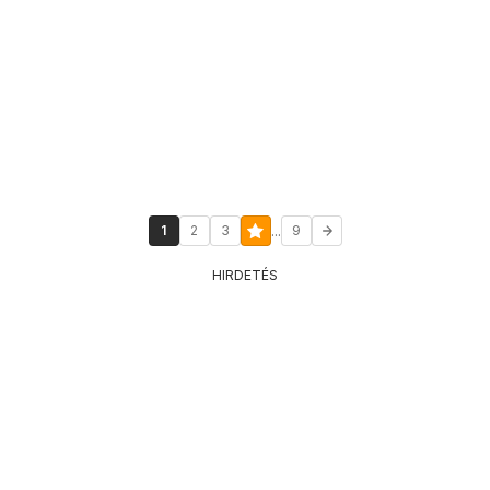
...
1
2
3
9
HIRDETÉS