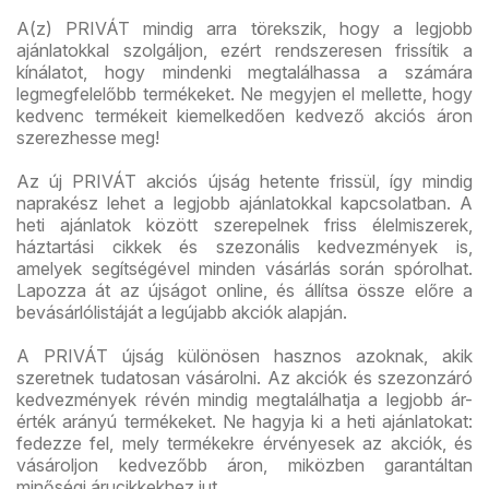
A(z) PRIVÁT mindig arra törekszik, hogy a legjobb
ajánlatokkal szolgáljon, ezért rendszeresen frissítik a
kínálatot, hogy mindenki megtalálhassa a számára
legmegfelelőbb termékeket. Ne megyjen el mellette, hogy
kedvenc termékeit kiemelkedően kedvező akciós áron
szerezhesse meg!
Az új PRIVÁT akciós újság hetente frissül, így mindig
naprakész lehet a legjobb ajánlatokkal kapcsolatban. A
heti ajánlatok között szerepelnek friss élelmiszerek,
háztartási cikkek és szezonális kedvezmények is,
amelyek segítségével minden vásárlás során spórolhat.
Lapozza át az újságot online, és állítsa össze előre a
bevásárlólistáját a legújabb akciók alapján.
A PRIVÁT újság különösen hasznos azoknak, akik
szeretnek tudatosan vásárolni. Az akciók és szezonzáró
kedvezmények révén mindig megtalálhatja a legjobb ár-
érték arányú termékeket. Ne hagyja ki a heti ajánlatokat:
fedezze fel, mely termékekre érvényesek az akciók, és
vásároljon kedvezőbb áron, miközben garantáltan
minőségi árucikkekhez jut.