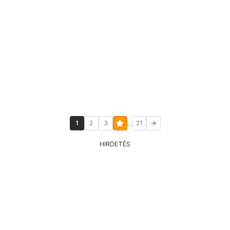
...
1
2
3
21
HIRDETÉS