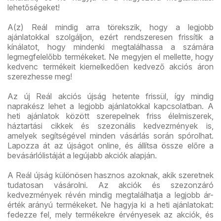
lehetőségeket!
A(z) Reál mindig arra törekszik, hogy a legjobb
ajánlatokkal szolgáljon, ezért rendszeresen frissítik a
kínálatot, hogy mindenki megtalálhassa a számára
legmegfelelőbb termékeket. Ne megyjen el mellette, hogy
kedvenc termékeit kiemelkedően kedvező akciós áron
szerezhesse meg!
Az új Reál akciós újság hetente frissül, így mindig
naprakész lehet a legjobb ajánlatokkal kapcsolatban. A
heti ajánlatok között szerepelnek friss élelmiszerek,
háztartási cikkek és szezonális kedvezmények is,
amelyek segítségével minden vásárlás során spórolhat.
Lapozza át az újságot online, és állítsa össze előre a
bevásárlólistáját a legújabb akciók alapján.
A Reál újság különösen hasznos azoknak, akik szeretnek
tudatosan vásárolni. Az akciók és szezonzáró
kedvezmények révén mindig megtalálhatja a legjobb ár-
érték arányú termékeket. Ne hagyja ki a heti ajánlatokat:
fedezze fel, mely termékekre érvényesek az akciók, és