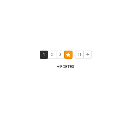
...
1
2
3
21
HIRDETÉS