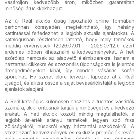
vásároljon kedvezőbb áron, miközben garantáltan
minőségi árucikkekhez jut.
Az új Reál akciós újság lapozható online formában
bárhonnan könnyedén megtekinthető, így néhány
kattintással felfedezheti a legjobb aktuális ajánlatokat. A
katalógusban részletesen látható, hogy mely termékek
meddig érvényesek (2026.07.01. - 2026.07.12.), ezért
érdemes időben kihasználni a kedvezményeket. A heti
szórólap nemcsak az alapvető élelmiszerekre, hanem a
háztartási cikkekre és szezonális újdonságokra is jelentős
árengedményeket kínál, így minden vásárlás során
spórolhat. Ha szeret előre tervezni, lapozza át a Reál
újságot, és állítsa össze a saját bevásárlólistáját a legjobb
ajánlatok alapján!
A Reál katalógus különösen hasznos a tudatos vásárlók
számára, akik fontosnak tartják a minőséget és a kedvező
árakat. A heti akciók között mindig megtalálhatók a
legjobb ár-érték arányú termékek, legyen szó friss
zöldségekről, húsokról vagy háztartási eszközökről. A
szezonzáró kedvezmények és exkluzív promóciók révén
még nagyobb megtakarítás érhető el, így érdemes