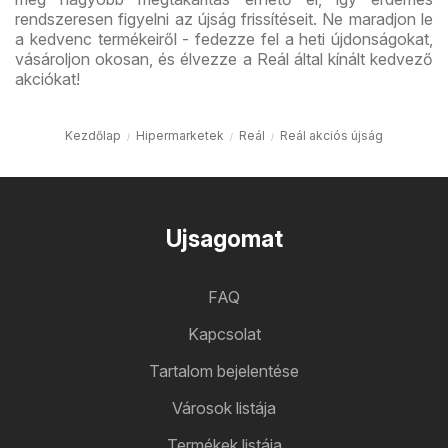
rendszeresen figyelni az újság frissítéseit. Ne maradjon le
a kedvenc termékeiről - fedezze fel a heti újdonságokat,
vásároljon okosan, és élvezze a Reál által kínált kedvező
akciókat!
Kezdőlap
Hipermarketek
Reál
Reál akciós újság
Ujsagomat
FAQ
Kapcsolat
Tartalom bejelentése
Városok listája
Termékek listája