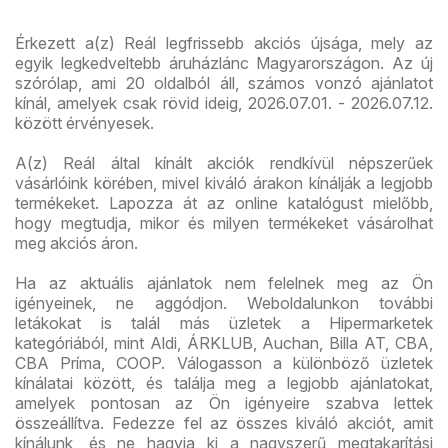
Érkezett a(z) Reál legfrissebb akciós újsága, mely az
egyik legkedveltebb áruházlánc Magyarországon. Az új
szórólap, ami 20 oldalból áll, számos vonzó ajánlatot
kínál, amelyek csak rövid ideig, 2026.07.01. - 2026.07.12.
között érvényesek.
A(z) Reál által kínált akciók rendkívül népszerűek
vásárlóink körében, mivel kiváló árakon kínálják a legjobb
termékeket. Lapozza át az online katalógust mielőbb,
hogy megtudja, mikor és milyen termékeket vásárolhat
meg akciós áron.
Ha az aktuális ajánlatok nem felelnek meg az Ön
igényeinek, ne aggódjon. Weboldalunkon további
letákokat is talál más üzletek a Hipermarketek
kategóriából, mint Aldi, ÁRKLUB, Auchan, Billa AT, CBA,
CBA Príma, COOP. Válogasson a különböző üzletek
kínálatai között, és találja meg a legjobb ajánlatokat,
amelyek pontosan az Ön igényeire szabva lettek
összeállítva. Fedezze fel az összes kiváló akciót, amit
kínálunk, és ne hagyja ki a nagyszerű megtakarítási