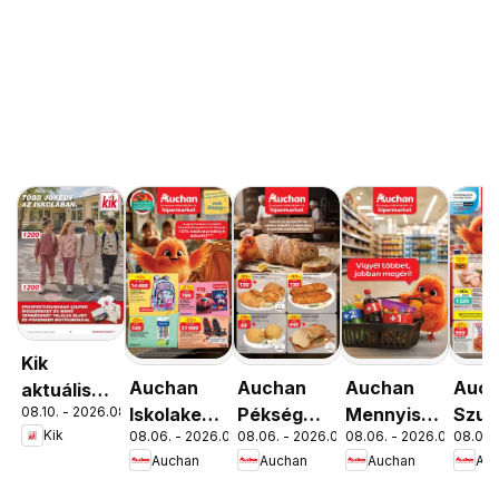
Kik
Auchan
Auchan
Auchan
Auc
aktuális
08.10. - 2026.08.16.
Iskolakezdés
Pékség
Mennyiségi
Szup
akciós
Kik
08.06. - 2026.08.19.
08.06. - 2026.08.12.
08.06. - 2026.08.19.
08.06. 
ajánlatok
ajánlataink
kedvezmény
akci
újság
Auchan
Auchan
Auchan
Au
ajánlataink
újsá