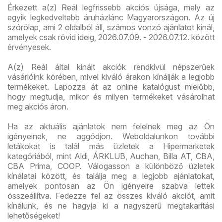
Érkezett a(z) Reál legfrissebb akciós újsága, mely az
egyik legkedveltebb áruházlánc Magyarországon. Az új
szórólap, ami 2 oldalból áll, számos vonzó ajánlatot kínál,
amelyek csak rövid ideig, 2026.07.09. - 2026.07.12. között
érvényesek.
A(z) Reál által kínált akciók rendkívül népszerűek
vásárlóink körében, mivel kiváló árakon kínálják a legjobb
termékeket. Lapozza át az online katalógust mielőbb,
hogy megtudja, mikor és milyen termékeket vásárolhat
meg akciós áron.
Ha az aktuális ajánlatok nem felelnek meg az Ön
igényeinek, ne aggódjon. Weboldalunkon további
letákokat is talál más üzletek a Hipermarketek
kategóriából, mint Aldi, ÁRKLUB, Auchan, Billa AT, CBA,
CBA Príma, COOP. Válogasson a különböző üzletek
kínálatai között, és találja meg a legjobb ajánlatokat,
amelyek pontosan az Ön igényeire szabva lettek
összeállítva. Fedezze fel az összes kiváló akciót, amit
kínálunk, és ne hagyja ki a nagyszerű megtakarítási
lehetőségeket!