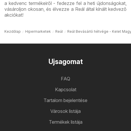
a kedvenc termékeiről - fedezze fel a heti újdonságokat,
vásároljon okosan, és élvezze a Reál által kínált kedvező
akciókat!
Kezdőlap
Hipermarketek
Reál
Reál Bevásárló hétvége - Kelet Mag
Ujsagomat
FAQ
Kapcsolat
Tartalom bejelentése
Városok listája
Termékek listája