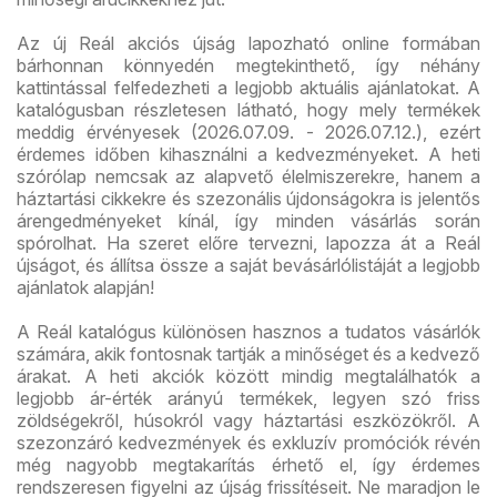
Az új Reál akciós újság lapozható online formában
bárhonnan könnyedén megtekinthető, így néhány
kattintással felfedezheti a legjobb aktuális ajánlatokat. A
katalógusban részletesen látható, hogy mely termékek
meddig érvényesek (2026.07.09. - 2026.07.12.), ezért
érdemes időben kihasználni a kedvezményeket. A heti
szórólap nemcsak az alapvető élelmiszerekre, hanem a
háztartási cikkekre és szezonális újdonságokra is jelentős
árengedményeket kínál, így minden vásárlás során
spórolhat. Ha szeret előre tervezni, lapozza át a Reál
újságot, és állítsa össze a saját bevásárlólistáját a legjobb
ajánlatok alapján!
A Reál katalógus különösen hasznos a tudatos vásárlók
számára, akik fontosnak tartják a minőséget és a kedvező
árakat. A heti akciók között mindig megtalálhatók a
legjobb ár-érték arányú termékek, legyen szó friss
zöldségekről, húsokról vagy háztartási eszközökről. A
szezonzáró kedvezmények és exkluzív promóciók révén
még nagyobb megtakarítás érhető el, így érdemes
rendszeresen figyelni az újság frissítéseit. Ne maradjon le