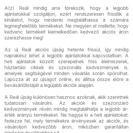
A(z) Reál mindig arra törekszik, hogy a legjobb
ajánlatokkal szolgáljon, ezért rendszeresen frissítik a
kínálatot, hogy mindenki megtalálhassa a számára
legmegfelelőbb termékeket. Ne megyjen el mellette, hogy
kedvenc termékeit kiemelkedően kedvező akciós áron
szerezhesse meg!
Az új Reál akciós újság hetente frissül, így mindig
naprakész lehet a legjobb ajánlatokkal kapcsolatban. A
heti ajánlatok között szerepelnek friss élelmiszerek,
háztartási cikkek és szezonális kedvezmények is,
amelyek segítségével minden vásárlás során spórolhat.
Lapozza át az újságot online, és állítsa össze előre a
bevásárlólistáját a legújabb akciók alapján.
A Reál újság különösen hasznos azoknak, akik szeretnek
tudatosan vásárolni. Az akciók és szezonzáró
kedvezmények révén mindig megtalálhatja a legjobb ár-
érték arányú termékeket. Ne hagyja ki a heti ajánlatokat:
fedezze fel, mely termékekre érvényesek az akciók, és
vásároljon kedvezőbb áron, miközben garantáltan
minőségi árucikkekhez jut.