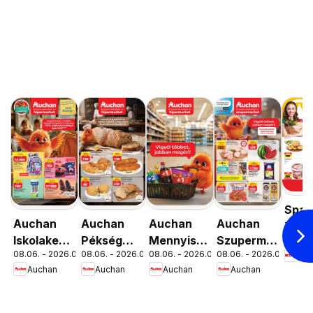
Spar
Auchan
Auchan
Auchan
Auchan
XIII.
Iskolakezdés
Pékség
Mennyiségi
Szupermarket
08.06. 
Orsz
08.06. - 2026.08.19.
08.06. - 2026.08.12.
08.06. - 2026.08.19.
08.06. - 2026.08.12.
Spa
ajánlatok
ajánlataink
kedvezmény
akciós
út üz
Auchan
Auchan
Auchan
Auchan
ajánlataink
újság
újran