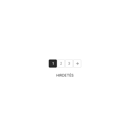
1
2
3
HIRDETÉS