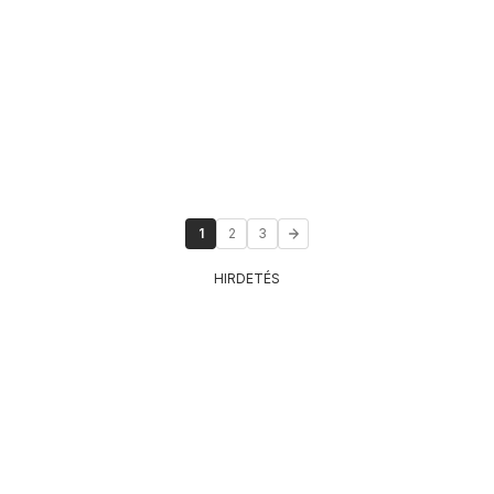
1
2
3
HIRDETÉS