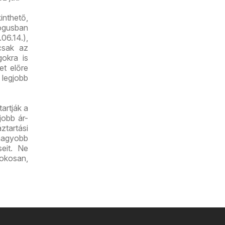
inthető,
lógusban
06.14.),
csak az
gokra is
et előre
 legjobb
artják a
jobb ár-
tartási
nagyobb
seit. Ne
 okosan,