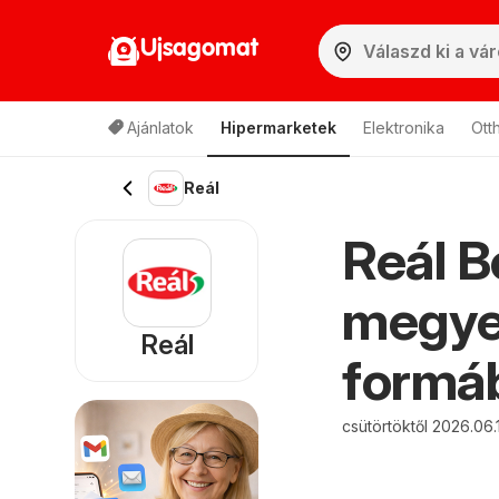
Ujsagomat
Ajánlatok
Hipermarketek
Elektronika
Ott
Reál
Reál B
megye 
Reál
formáb
csütörtöktől 2026.06.