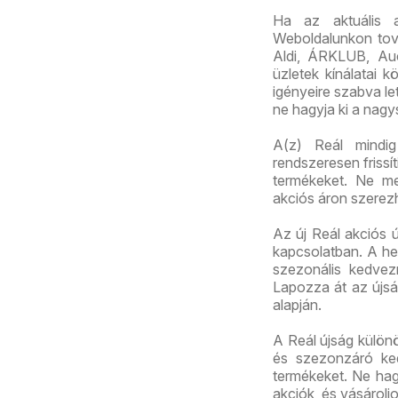
Ha az aktuális 
Weboldalunkon továb
Aldi, ÁRKLUB, Au
üzletek kínálatai 
igényeire szabva let
ne hagyja ki a nagy
A(z) Reál mindig 
rendszeresen frissí
termékeket. Ne me
akciós áron szerez
Az új Reál akciós ú
kapcsolatban. A het
szezonális kedvez
Lapozza át az újság
alapján.
A Reál újság külön
és szezonzáró ked
termékeket. Ne hagy
akciók, és vásárolj