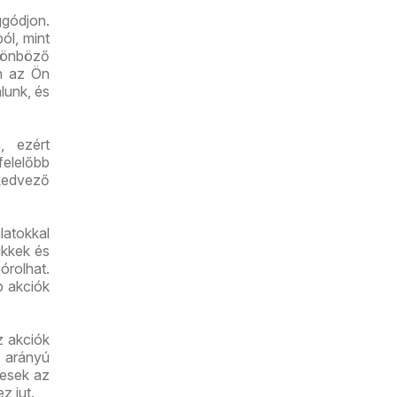
gódjon.
ól, mint
lönböző
an az Ön
lunk, és
, ezért
felelőbb
kedvező
latokkal
ikkek és
órolhat.
b akciók
z akciók
 arányú
yesek az
z jut.