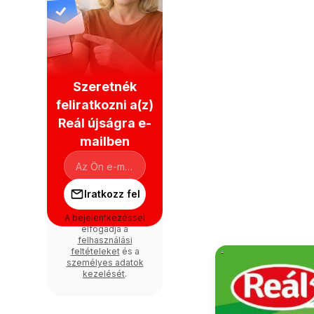
Szeretnék
feliratkozni a(z)
Reál újságra e-
mailben
Iratkozz fel
A bejelentkezéssel
elfogadja a
felhasználási
feltételeket
és a
személyes adatok
kezelését
.