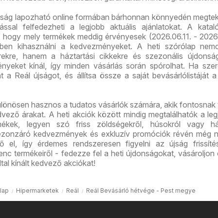
újság lapozható online formában bárhonnan könnyedén megtek
ással felfedezheti a legjobb aktuális ajánlatokat. A kata
ó, hogy mely termékek meddig érvényesek (2026.06.11. - 2026.
őben kihasználni a kedvezményeket. A heti szórólap nem
erekre, hanem a háztartási cikkekre és szezonális újdonsá
nyeket kínál, így minden vásárlás során spórolhat. Ha szer
t a Reál újságot, és állítsa össze a saját bevásárlólistáját a
lönösen hasznos a tudatos vásárlók számára, akik fontosnak t
vező árakat. A heti akciók között mindig megtalálhatók a leg
ékek, legyen szó friss zöldségekről, húsokról vagy ház
ezonzáró kedvezmények és exkluzív promóciók révén még 
ő el, így érdemes rendszeresen figyelni az újság frissíté
nc termékeiről - fedezze fel a heti újdonságokat, vásároljon
tal kínált kedvező akciókat!
lap
Hipermarketek
Reál
Reál Bevásárló hétvége - Pest megye