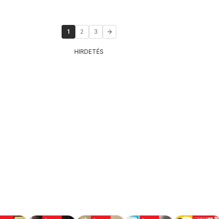
1
2
3
HIRDETÉS