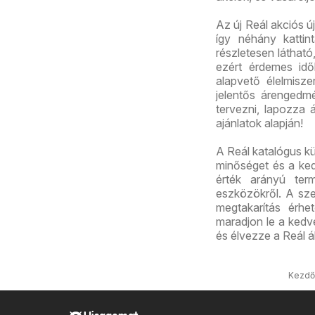
Az új Reál akciós 
így néhány kattint
részletesen láthat
ezért érdemes id
alapvető élelmisz
jelentős árengedmé
tervezni, lapozza á
ajánlatok alapján!
A Reál katalógus kü
minőséget és a ked
érték arányú term
eszközökről. A sz
megtakarítás érhet
maradjon le a kedve
és élvezze a Reál ál
Kezdő