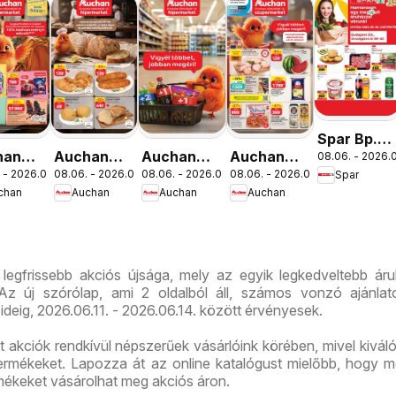
Spar Bp.
han
Auchan
Auchan
Auchan
08.06. - 2026.0
XIII.
 - 2026.08.19.
08.06. - 2026.08.12.
08.06. - 2026.08.19.
08.06. - 2026.08.12.
Spar
lakezdés
Pékség
Mennyiségi
Szupermarket
Országbíró
chan
Auchan
Auchan
Auchan
latok
ajánlataink
kedvezmény
akciós
út üzlet
ajánlataink
újság
újranyitás
 legfrissebb akciós újsága, mely az egyik legkedveltebb ár
z új szórólap, ami 2 oldalból áll, számos vonzó ajánlato
ideig, 2026.06.11. - 2026.06.14. között érvényesek.
ált akciók rendkívül népszerűek vásárlóink körében, mivel kivál
 termékeket. Lapozza át az online katalógust mielőbb, hogy m
rmékeket vásárolhat meg akciós áron.