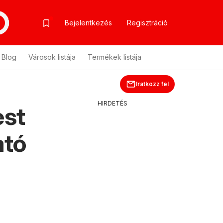
Bejelentkezés
Regisztráció
Blog
Városok listája
Termékek listája
Iratkozz fel
HIRDETÉS
est
ató