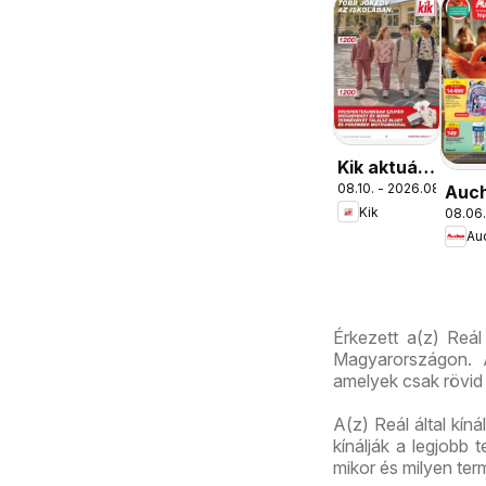
Kik aktuális
08.10. - 2026.08.16.
Auc
akciós
Kik
08.06.
Isko
újság
Au
aján
Érkezett a(z) Reál
Magyarországon. A
amelyek csak rövid 
A(z) Reál által kín
kínálják a legjobb
mikor és milyen te