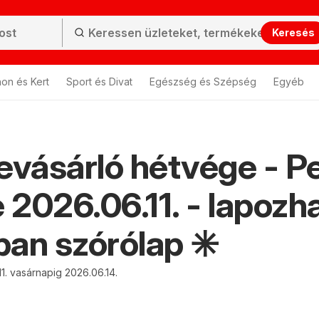
Keresés
hon és Kert
Sport és Divat
Egészség és Szépség
Egyéb
evásárló hétvége - P
2026.06.11. - lapozh
an szórólap ✳️
11. vasárnapig 2026.06.14.