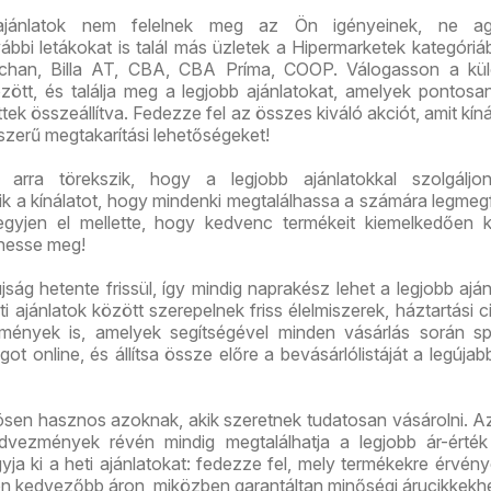
ajánlatok nem felelnek meg az Ön igényeinek, ne ag
bi letákokat is talál más üzletek a Hipermarketek kategóriáb
chan, Billa AT, CBA, CBA Príma, COOP. Válogasson a kü
között, és találja meg a legjobb ajánlatokat, amelyek pontos
tek összeállítva. Fedezze fel az összes kiváló akciót, amit kíná
szerű megtakarítási lehetőségeket!
arra törekszik, hogy a legjobb ajánlatokkal szolgáljon
tik a kínálatot, hogy mindenki megtalálhassa a számára legmeg
gyjen el mellette, hogy kedvenc termékeit kiemelkedően 
hesse meg!
jság hetente frissül, így mindig naprakész lehet a legjobb aján
i ajánlatok között szerepelnek friss élelmiszerek, háztartási c
mények is, amelyek segítségével minden vásárlás során sp
ot online, és állítsa össze előre a bevásárlólistáját a legújab
ösen hasznos azoknak, akik szeretnek tudatosan vásárolni. A
vezmények révén mindig megtalálhatja a legjobb ár-érték
ja ki a heti ajánlatokat: fedezze fel, mely termékekre érvén
on kedvezőbb áron, miközben garantáltan minőségi árucikkekhe