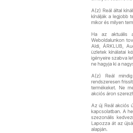
A(z) Reál által kín
kínálják a legjobb
mikor és milyen te
Ha az aktuális 
Weboldalunkon továb
Aldi, ÁRKLUB, Au
üzletek kínálatai 
igényeire szabva let
ne hagyja ki a nagy
A(z) Reál mindig 
rendszeresen frissí
termékeket. Ne me
akciós áron szerez
Az új Reál akciós ú
kapcsolatban. A het
szezonális kedvez
Lapozza át az újság
alapján.