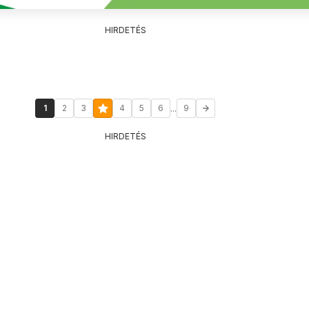
HIRDETÉS
...
1
2
3
4
5
6
9
HIRDETÉS