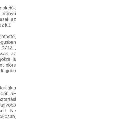
z akciók
 arányú
yesek az
z jut.
inthető,
lógusban
07.12.),
csak az
gokra is
et előre
 legjobb
artják a
jobb ár-
tartási
nagyobb
seit. Ne
 okosan,