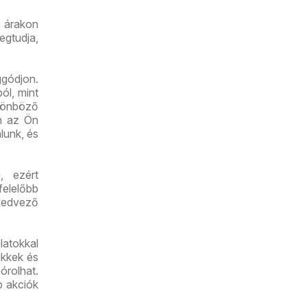
ó árakon
egtudja,
gódjon.
ól, mint
lönböző
an az Ön
lunk, és
, ezért
felelőbb
kedvező
latokkal
ikkek és
órolhat.
b akciók