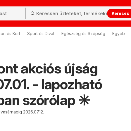
Keresés
hon és Kert
Sport és Divat
Egészség és Szépség
Egyéb
ont akciós újság
7.01. - lapozható
an szórólap ✳️
 vasárnapig 2026.07.12.