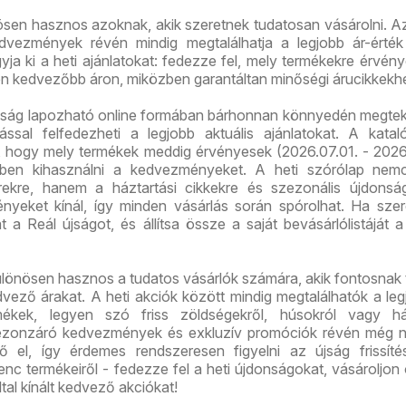
ösen hasznos azoknak, akik szeretnek tudatosan vásárolni. A
vezmények révén mindig megtalálhatja a legjobb ár-érték
ja ki a heti ajánlatokat: fedezze fel, mely termékekre érvén
on kedvezőbb áron, miközben garantáltan minőségi árucikkekhe
újság lapozható online formában bárhonnan könnyedén megtek
ással felfedezheti a legjobb aktuális ajánlatokat. A kata
ó, hogy mely termékek meddig érvényesek (2026.07.01. - 2026.
őben kihasználni a kedvezményeket. A heti szórólap nem
erekre, hanem a háztartási cikkekre és szezonális újdonsá
nyeket kínál, így minden vásárlás során spórolhat. Ha szer
t a Reál újságot, és állítsa össze a saját bevásárlólistáját a
lönösen hasznos a tudatos vásárlók számára, akik fontosnak t
vező árakat. A heti akciók között mindig megtalálhatók a leg
ékek, legyen szó friss zöldségekről, húsokról vagy ház
ezonzáró kedvezmények és exkluzív promóciók révén még 
ő el, így érdemes rendszeresen figyelni az újság frissíté
nc termékeiről - fedezze fel a heti újdonságokat, vásároljon
tal kínált kedvező akciókat!