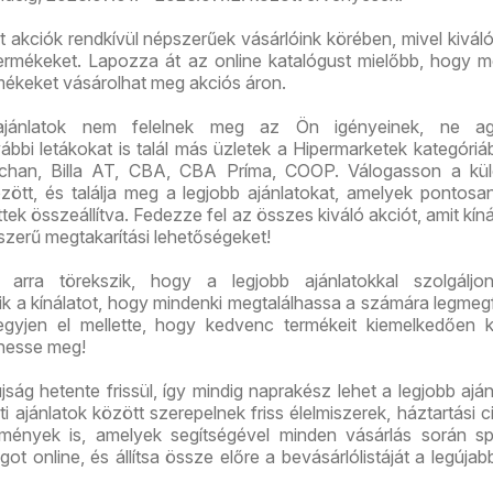
ált akciók rendkívül népszerűek vásárlóink körében, mivel kivál
 termékeket. Lapozza át az online katalógust mielőbb, hogy m
rmékeket vásárolhat meg akciós áron.
ajánlatok nem felelnek meg az Ön igényeinek, ne ag
bi letákokat is talál más üzletek a Hipermarketek kategóriáb
chan, Billa AT, CBA, CBA Príma, COOP. Válogasson a kü
között, és találja meg a legjobb ajánlatokat, amelyek pontos
tek összeállítva. Fedezze fel az összes kiváló akciót, amit kíná
szerű megtakarítási lehetőségeket!
arra törekszik, hogy a legjobb ajánlatokkal szolgáljon
tik a kínálatot, hogy mindenki megtalálhassa a számára legmeg
gyjen el mellette, hogy kedvenc termékeit kiemelkedően 
hesse meg!
jság hetente frissül, így mindig naprakész lehet a legjobb aján
i ajánlatok között szerepelnek friss élelmiszerek, háztartási c
mények is, amelyek segítségével minden vásárlás során sp
ot online, és állítsa össze előre a bevásárlólistáját a legújab