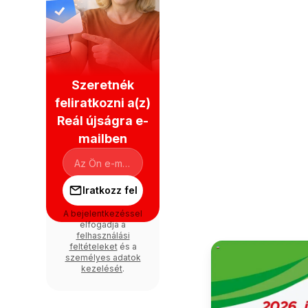
Szeretnék
feliratkozni a(z)
Reál újságra e-
mailben
Iratkozz fel
A bejelentkezéssel
elfogadja a
felhasználási
feltételeket
és a
személyes adatok
kezelését
.