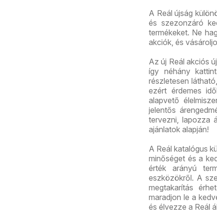
A Reál újság külön
és szezonzáró ked
termékeket. Ne hagy
akciók, és vásárolj
Az új Reál akciós 
így néhány kattint
részletesen láthat
ezért érdemes id
alapvető élelmisz
jelentős árengedmé
tervezni, lapozza á
ajánlatok alapján!
A Reál katalógus kü
minőséget és a ked
érték arányú term
eszközökről. A sz
megtakarítás érhet
maradjon le a kedve
és élvezze a Reál ál