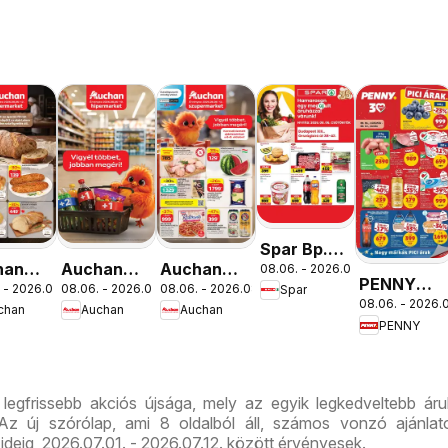
Spar Bp.
han
Auchan
Auchan
08.06. - 2026.08.12.
XIII.
PENNY
 - 2026.08.12.
08.06. - 2026.08.19.
08.06. - 2026.08.12.
Spar
ség
Mennyiségi
Szupermarket
Országbíró
08.06. - 2026.0
aktuális
chan
Auchan
Auchan
lataink
kedvezmény
akciós
út üzlet
PENNY
akciós
ajánlataink
újság
újranyitás
újság
 legfrissebb akciós újsága, mely az egyik legkedveltebb ár
z új szórólap, ami 8 oldalból áll, számos vonzó ajánlato
ideig, 2026.07.01. - 2026.07.12. között érvényesek.