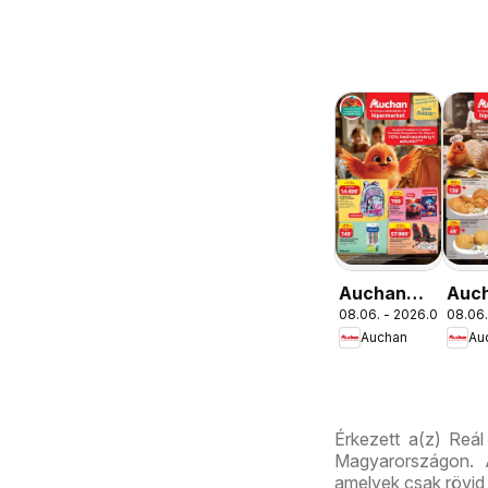
Auchan
Auc
08.06. - 2026.08.19.
08.06.
Iskolakezdés
Pék
Auchan
Au
ajánlatok
aján
Érkezett a(z) Reál
Magyarországon. A
amelyek csak rövid 