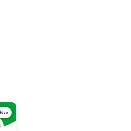
ntése