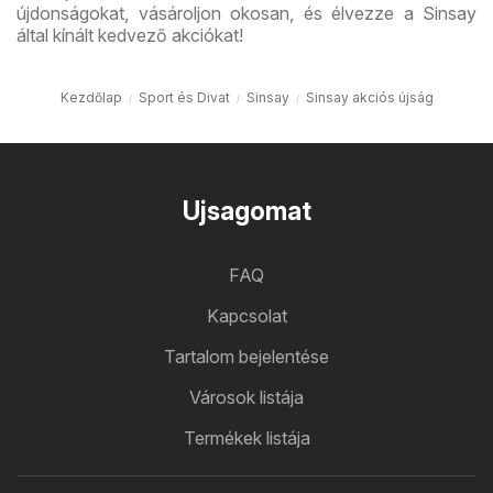
újdonságokat, vásároljon okosan, és élvezze a Sinsay
által kínált kedvező akciókat!
Kezdőlap
Sport és Divat
Sinsay
Sinsay akciós újság
Ujsagomat
FAQ
Kapcsolat
Tartalom bejelentése
Városok listája
Termékek listája