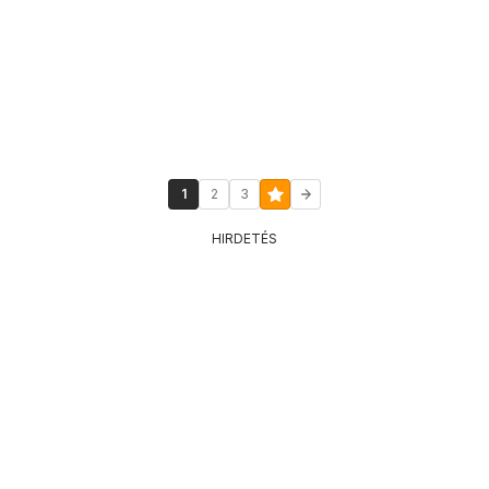
1
2
3
HIRDETÉS