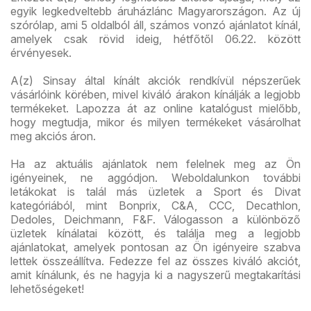
egyik legkedveltebb áruházlánc Magyarországon. Az új
szórólap, ami 5 oldalból áll, számos vonzó ajánlatot kínál,
amelyek csak rövid ideig, hétfőtől 06.22. között
érvényesek.
A(z) Sinsay által kínált akciók rendkívül népszerűek
vásárlóink körében, mivel kiváló árakon kínálják a legjobb
termékeket. Lapozza át az online katalógust mielőbb,
hogy megtudja, mikor és milyen termékeket vásárolhat
meg akciós áron.
Ha az aktuális ajánlatok nem felelnek meg az Ön
igényeinek, ne aggódjon. Weboldalunkon további
letákokat is talál más üzletek a Sport és Divat
kategóriából, mint Bonprix, C&A, CCC, Decathlon,
Dedoles, Deichmann, F&F. Válogasson a különböző
üzletek kínálatai között, és találja meg a legjobb
ajánlatokat, amelyek pontosan az Ön igényeire szabva
lettek összeállítva. Fedezze fel az összes kiváló akciót,
amit kínálunk, és ne hagyja ki a nagyszerű megtakarítási
lehetőségeket!