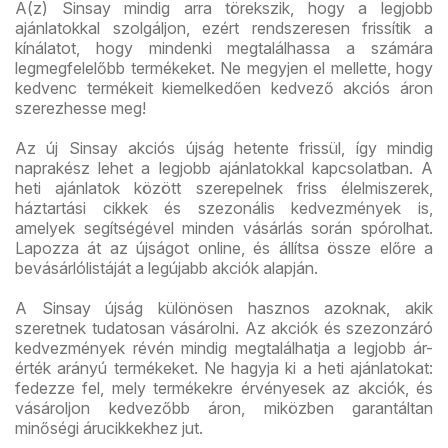
A(z) Sinsay mindig arra törekszik, hogy a legjobb
ajánlatokkal szolgáljon, ezért rendszeresen frissítik a
kínálatot, hogy mindenki megtalálhassa a számára
legmegfelelőbb termékeket. Ne megyjen el mellette, hogy
kedvenc termékeit kiemelkedően kedvező akciós áron
szerezhesse meg!
Az új Sinsay akciós újság hetente frissül, így mindig
naprakész lehet a legjobb ajánlatokkal kapcsolatban. A
heti ajánlatok között szerepelnek friss élelmiszerek,
háztartási cikkek és szezonális kedvezmények is,
amelyek segítségével minden vásárlás során spórolhat.
Lapozza át az újságot online, és állítsa össze előre a
bevásárlólistáját a legújabb akciók alapján.
A Sinsay újság különösen hasznos azoknak, akik
szeretnek tudatosan vásárolni. Az akciók és szezonzáró
kedvezmények révén mindig megtalálhatja a legjobb ár-
érték arányú termékeket. Ne hagyja ki a heti ajánlatokat:
fedezze fel, mely termékekre érvényesek az akciók, és
vásároljon kedvezőbb áron, miközben garantáltan
minőségi árucikkekhez jut.