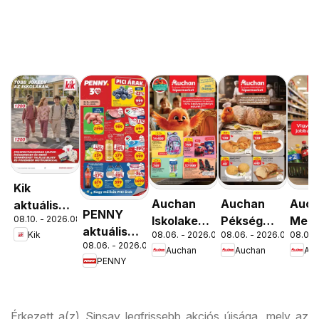
Kik
Auchan
Auchan
Auc
aktuális
PENNY
08.10. - 2026.08.16.
Iskolakezdés
Pékség
Menn
akciós
aktuális
Kik
08.06. - 2026.08.19.
08.06. - 2026.08.12.
08.06. 
ajánlatok
ajánlataink
kedv
újság
08.06. - 2026.08.12.
akciós
Auchan
Auchan
Au
ajánl
PENNY
újság
Érkezett a(z) Sinsay legfrissebb akciós újsága, mely az