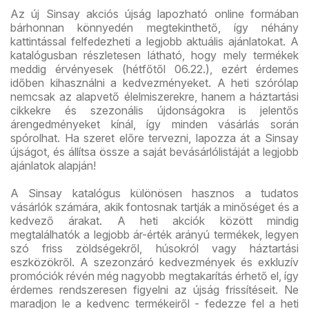
Az új Sinsay akciós újság lapozható online formában
bárhonnan könnyedén megtekinthető, így néhány
kattintással felfedezheti a legjobb aktuális ajánlatokat. A
katalógusban részletesen látható, hogy mely termékek
meddig érvényesek (hétfőtől 06.22.), ezért érdemes
időben kihasználni a kedvezményeket. A heti szórólap
nemcsak az alapvető élelmiszerekre, hanem a háztartási
cikkekre és szezonális újdonságokra is jelentős
árengedményeket kínál, így minden vásárlás során
spórolhat. Ha szeret előre tervezni, lapozza át a Sinsay
újságot, és állítsa össze a saját bevásárlólistáját a legjobb
ajánlatok alapján!
A Sinsay katalógus különösen hasznos a tudatos
vásárlók számára, akik fontosnak tartják a minőséget és a
kedvező árakat. A heti akciók között mindig
megtalálhatók a legjobb ár-érték arányú termékek, legyen
szó friss zöldségekről, húsokról vagy háztartási
eszközökről. A szezonzáró kedvezmények és exkluzív
promóciók révén még nagyobb megtakarítás érhető el, így
érdemes rendszeresen figyelni az újság frissítéseit. Ne
maradjon le a kedvenc termékeiről - fedezze fel a heti