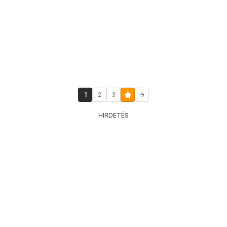
1
2
3
HIRDETÉS