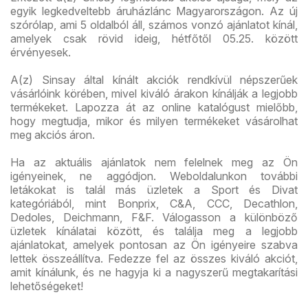
egyik legkedveltebb áruházlánc Magyarországon. Az új
szórólap, ami 5 oldalból áll, számos vonzó ajánlatot kínál,
amelyek csak rövid ideig, hétfőtől 05.25. között
érvényesek.
A(z) Sinsay által kínált akciók rendkívül népszerűek
vásárlóink körében, mivel kiváló árakon kínálják a legjobb
termékeket. Lapozza át az online katalógust mielőbb,
hogy megtudja, mikor és milyen termékeket vásárolhat
meg akciós áron.
Ha az aktuális ajánlatok nem felelnek meg az Ön
igényeinek, ne aggódjon. Weboldalunkon további
letákokat is talál más üzletek a Sport és Divat
kategóriából, mint Bonprix, C&A, CCC, Decathlon,
Dedoles, Deichmann, F&F. Válogasson a különböző
üzletek kínálatai között, és találja meg a legjobb
ajánlatokat, amelyek pontosan az Ön igényeire szabva
lettek összeállítva. Fedezze fel az összes kiváló akciót,
amit kínálunk, és ne hagyja ki a nagyszerű megtakarítási
lehetőségeket!