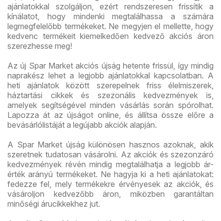
ajánlatokkal szolgáljon, ezért rendszeresen frissítik a
kínálatot, hogy mindenki megtalálhassa a számára
legmegfelelőbb termékeket. Ne megyjen el mellette, hogy
kedvenc termékeit kiemelkedően kedvező akciós áron
szerezhesse meg!
Az új Spar Market akciós újság hetente frissül, így mindig
naprakész lehet a legjobb ajánlatokkal kapcsolatban. A
heti ajánlatok között szerepelnek friss élelmiszerek,
háztartási cikkek és szezonális kedvezmények is,
amelyek segítségével minden vásárlás során spórolhat.
Lapozza át az újságot online, és állítsa össze előre a
bevásárlólistáját a legújabb akciók alapján.
A Spar Market újság különösen hasznos azoknak, akik
szeretnek tudatosan vásárolni. Az akciók és szezonzáró
kedvezmények révén mindig megtalálhatja a legjobb ár-
érték arányú termékeket. Ne hagyja ki a heti ajánlatokat:
fedezze fel, mely termékekre érvényesek az akciók, és
vásároljon kedvezőbb áron, miközben garantáltan
minőségi árucikkekhez jut.