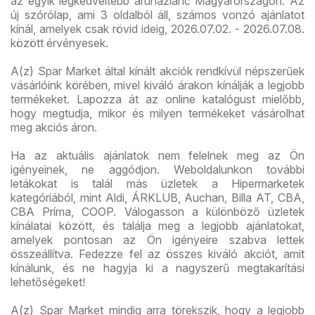
az egyik legkedveltebb áruházlánc Magyarországon. Az
új szórólap, ami 3 oldalból áll, számos vonzó ajánlatot
kínál, amelyek csak rövid ideig, 2026.07.02. - 2026.07.08.
között érvényesek.
A(z) Spar Market által kínált akciók rendkívül népszerűek
vásárlóink körében, mivel kiváló árakon kínálják a legjobb
termékeket. Lapozza át az online katalógust mielőbb,
hogy megtudja, mikor és milyen termékeket vásárolhat
meg akciós áron.
Ha az aktuális ajánlatok nem felelnek meg az Ön
igényeinek, ne aggódjon. Weboldalunkon további
letákokat is talál más üzletek a Hipermarketek
kategóriából, mint Aldi, ÁRKLUB, Auchan, Billa AT, CBA,
CBA Príma, COOP. Válogasson a különböző üzletek
kínálatai között, és találja meg a legjobb ajánlatokat,
amelyek pontosan az Ön igényeire szabva lettek
összeállítva. Fedezze fel az összes kiváló akciót, amit
kínálunk, és ne hagyja ki a nagyszerű megtakarítási
lehetőségeket!
A(z) Spar Market mindig arra törekszik, hogy a legjobb