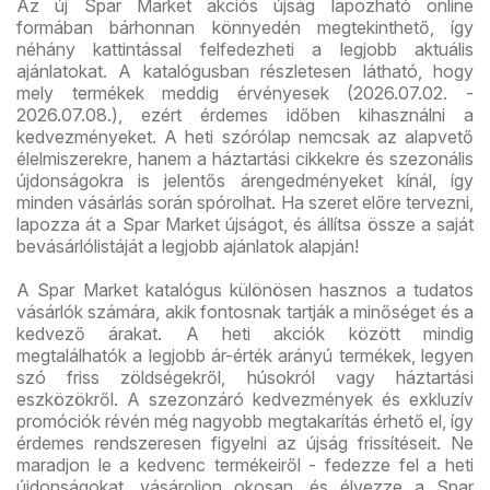
Az új Spar Market akciós újság lapozható online
formában bárhonnan könnyedén megtekinthető, így
néhány kattintással felfedezheti a legjobb aktuális
ajánlatokat. A katalógusban részletesen látható, hogy
mely termékek meddig érvényesek (2026.07.02. -
2026.07.08.), ezért érdemes időben kihasználni a
kedvezményeket. A heti szórólap nemcsak az alapvető
élelmiszerekre, hanem a háztartási cikkekre és szezonális
újdonságokra is jelentős árengedményeket kínál, így
minden vásárlás során spórolhat. Ha szeret előre tervezni,
lapozza át a Spar Market újságot, és állítsa össze a saját
bevásárlólistáját a legjobb ajánlatok alapján!
A Spar Market katalógus különösen hasznos a tudatos
vásárlók számára, akik fontosnak tartják a minőséget és a
kedvező árakat. A heti akciók között mindig
megtalálhatók a legjobb ár-érték arányú termékek, legyen
szó friss zöldségekről, húsokról vagy háztartási
eszközökről. A szezonzáró kedvezmények és exkluzív
promóciók révén még nagyobb megtakarítás érhető el, így
érdemes rendszeresen figyelni az újság frissítéseit. Ne
maradjon le a kedvenc termékeiről - fedezze fel a heti
újdonságokat, vásároljon okosan, és élvezze a Spar