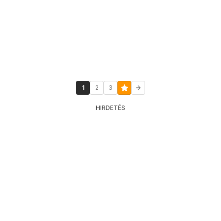
1
2
3
HIRDETÉS