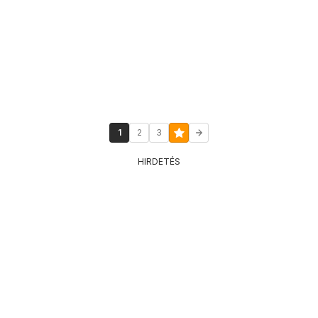
1
2
3
HIRDETÉS