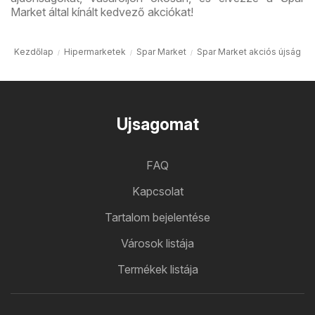
Market által kínált kedvező akciókat!
Kezdőlap
Hipermarketek
Spar Market
Spar Market akciós újság
Ujsagomat
FAQ
Kapcsolat
Tartalom bejelentése
Városok listája
Termékek listája