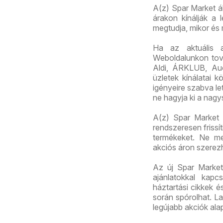
A(z) Spar Market ál
árakon kínálják a 
megtudja, mikor és
Ha az aktuális 
Weboldalunkon továb
Aldi, ÁRKLUB, Au
üzletek kínálatai 
igényeire szabva let
ne hagyja ki a nagy
A(z) Spar Market m
rendszeresen frissí
termékeket. Ne me
akciós áron szerez
Az új Spar Market 
ajánlatokkal kapc
háztartási cikkek 
során spórolhat. La
legújabb akciók ala