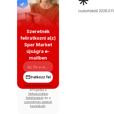
✳️
csütörtöktől 2026.07.
Szeretnék
feliratkozni a(z)
Spar Market
újságra e-
mailben
Iratkozz fel
A bejelentkezéssel
elfogadja a
felhasználási
feltételeket
és a
személyes adatok
kezelését
.