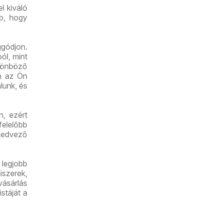
l kiváló
bb, hogy
gódjon.
ól, mint
lönböző
an az Ön
lunk, és
n, ezért
felelőbb
kedvező
 legjobb
iszerek,
vásárlás
stáját a