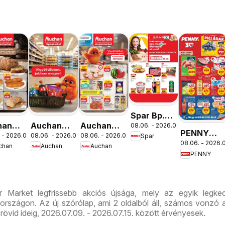
Spar Bp.
han
Auchan
Auchan
08.06. - 2026.08.12.
XIII.
PENNY
 - 2026.08.12.
08.06. - 2026.08.19.
08.06. - 2026.08.12.
Spar
ség
Mennyiségi
Szupermarket
Országbíró
08.06. - 2026.0
aktuális
chan
Auchan
Auchan
lataink
kedvezmény
akciós
út üzlet
PENNY
akciós
ajánlataink
újság
újranyitás
újság
r Market legfrissebb akciós újsága, mely az egyik legked
rszágon. Az új szórólap, ami 2 oldalból áll, számos vonzó a
 rövid ideig, 2026.07.09. - 2026.07.15. között érvényesek.