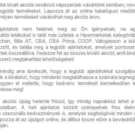
tal kínált akciók rendkívül népszerűek vásárlóink körében, mive
legjobb termékeket. Lapozza át az online katalógust mielő
 milyen termékeket vásárolhat meg akciós áron.
ajánlatok nem felelnek meg az Ön igényeinek, ne ag
bi letákokat is talál más üzletek a Hipermarketek kategóriáb
chan, Billa AT, CBA, CBA Príma, COOP. Válogasson a kü
között, és találja meg a legjobb ajánlatokat, amelyek pontos
tek összeállítva. Fedezze fel az összes kiváló akciót, amit kíná
szerű megtakarítási lehetőségeket!
indig arra törekszik, hogy a legjobb ajánlatokkal szolgáljo
tik a kínálatot, hogy mindenki megtalálhassa a számára legmeg
gyjen el mellette, hogy kedvenc termékeit kiemelkedően 
hesse meg!
akciós újság hetente frissül, így mindig naprakész lehet a
solatban. A heti ajánlatok között szerepelnek friss élelm
és szezonális kedvezmények is, amelyek segítségével minden 
pozza át az újságot online, és állítsa össze előre a bevásárlóli
pján.