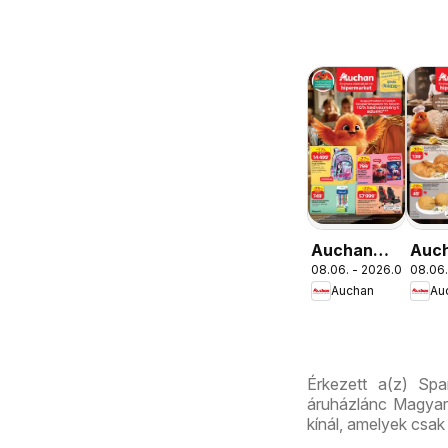
Auchan
Auc
08.06. - 2026.08.19.
08.06.
Iskolakezdés
Pék
Auchan
Au
ajánlatok
aján
Érkezett a(z) Spa
áruházlánc Magyaro
kínál, amelyek csak