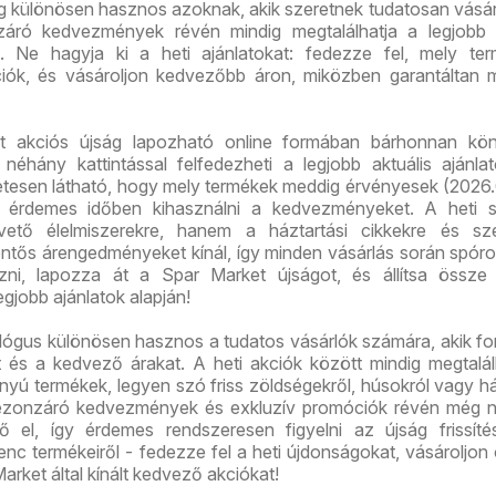
g különösen hasznos azoknak, akik szeretnek tudatosan vásár
áró kedvezmények révén mindig megtalálhatja a legjobb á
. Ne hagyja ki a heti ajánlatokat: fedezze fel, mely ter
iók, és vásároljon kedvezőbb áron, miközben garantáltan 
t akciós újság lapozható online formában bárhonnan kö
 néhány kattintással felfedezheti a legjobb aktuális ajánla
etesen látható, hogy mely termékek meddig érvényesek (2026.
rt érdemes időben kihasználni a kedvezményeket. A heti s
ető élelmiszerekre, hanem a háztartási cikkekre és sze
entős árengedményeket kínál, így minden vásárlás során spóro
ezni, lapozza át a Spar Market újságot, és állítsa össze
legjobb ajánlatok alapján!
lógus különösen hasznos a tudatos vásárlók számára, akik f
t és a kedvező árakat. A heti akciók között mindig megtalá
ányú termékek, legyen szó friss zöldségekről, húsokról vagy há
ezonzáró kedvezmények és exkluzív promóciók révén még 
ő el, így érdemes rendszeresen figyelni az újság frissíté
nc termékeiről - fedezze fel a heti újdonságokat, vásároljon
arket által kínált kedvező akciókat!