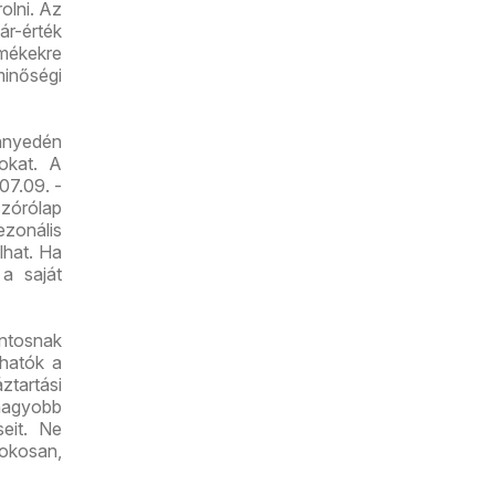
olni. Az
r-érték
mékekre
minőségi
nnyedén
tokat. A
07.09. -
zórólap
zonális
lhat. Ha
 a saját
ontosnak
lhatók a
ztartási
nagyobb
seit. Ne
 okosan,