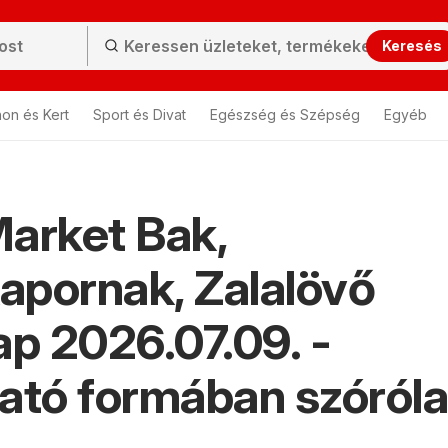
Keresés
hon és Kert
Sport és Divat
Egészség és Szépség
Egyéb
arket Bak,
pornak, Zalalövő
ap 2026.07.09. -
ató formában szóról