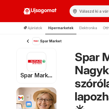
Ujsagomat
Ajánlatok
Hipermarketek
Elektronika
Ott
Spar Market
Spar M
Nagyka
Spar Market
szóról
lapozh