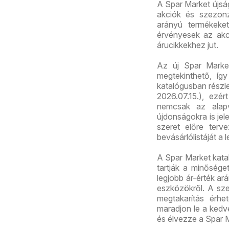
A Spar Market újsá
akciók és szezonz
arányú termékeket
érvényesek az akc
árucikkekhez jut.
Az új Spar Marke
megtekinthető, így
katalógusban részl
2026.07.15.), ezé
nemcsak az alapv
újdonságokra is jel
szeret előre terv
bevásárlólistáját a 
A Spar Market kata
tartják a minősége
legjobb ár-érték ar
eszközökről. A sz
megtakarítás érhet
maradjon le a kedve
és élvezze a Spar M