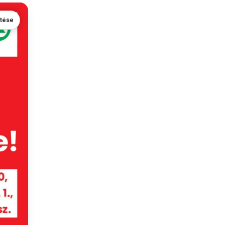
ntése