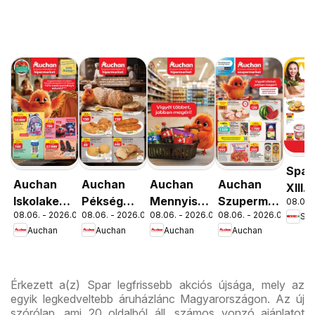
Spar
Auchan
Auchan
Auchan
Auchan
XIII.
Iskolakezdés
Pékség
Mennyiségi
Szupermarket
08.06. 
Orsz
08.06. - 2026.08.19.
08.06. - 2026.08.12.
08.06. - 2026.08.19.
08.06. - 2026.08.12.
Spa
ajánlatok
ajánlataink
kedvezmény
akciós
út üz
Auchan
Auchan
Auchan
Auchan
ajánlataink
újság
újran
Érkezett a(z) Spar legfrissebb akciós újsága, mely az
egyik legkedveltebb áruházlánc Magyarországon. Az új
szórólap, ami 20 oldalból áll, számos vonzó ajánlatot