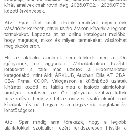
kínál, amelyek csak rövid ideig, 2026.07.02. - 2026.07.08.
között érvényesek.
A(z) Spar által kínált akciók rendkívül népszerűek
vásárlóink körében, mivel kiváló árakon kínálják a legjobb
termékeket. Lapozza át az online katalógust mielőbb,
hogy megtudja, mikor és milyen termékeket vásárolhat
meg akciós áron.
Ha az aktuális ajánlatok nem felelnek meg az Ön
igényeinek, ne aggódjon. Weboldalunkon további
letákokat is talál más üzletek a Hipermarketek
kategóriából, mint Aldi, ÁRKLUB, Auchan, Billa AT, CBA,
CBA Príma, COOP. Válogasson a különböző üzletek
kínálatai között, és találja meg a legjobb ajánlatokat,
amelyek pontosan az Ön igényeire szabva lettek
összeállítva. Fedezze fel az összes kiváló akciót, amit
kínálunk, és ne hagyja ki a nagyszerű megtakarítási
lehetőségeket!
A(z) Spar mindig arra törekszik, hogy a legjobb
ajánlatokkal szolgáljon, ezért rendszeresen frissítik a