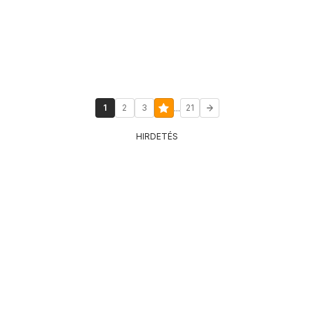
...
1
2
3
21
HIRDETÉS