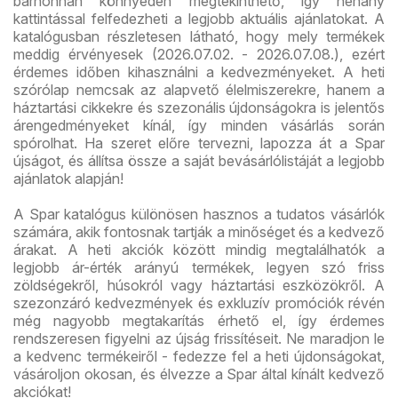
bárhonnan könnyedén megtekinthető, így néhány
kattintással felfedezheti a legjobb aktuális ajánlatokat. A
katalógusban részletesen látható, hogy mely termékek
meddig érvényesek (2026.07.02. - 2026.07.08.), ezért
érdemes időben kihasználni a kedvezményeket. A heti
szórólap nemcsak az alapvető élelmiszerekre, hanem a
háztartási cikkekre és szezonális újdonságokra is jelentős
árengedményeket kínál, így minden vásárlás során
spórolhat. Ha szeret előre tervezni, lapozza át a Spar
újságot, és állítsa össze a saját bevásárlólistáját a legjobb
ajánlatok alapján!
A Spar katalógus különösen hasznos a tudatos vásárlók
számára, akik fontosnak tartják a minőséget és a kedvező
árakat. A heti akciók között mindig megtalálhatók a
legjobb ár-érték arányú termékek, legyen szó friss
zöldségekről, húsokról vagy háztartási eszközökről. A
szezonzáró kedvezmények és exkluzív promóciók révén
még nagyobb megtakarítás érhető el, így érdemes
rendszeresen figyelni az újság frissítéseit. Ne maradjon le
a kedvenc termékeiről - fedezze fel a heti újdonságokat,
vásároljon okosan, és élvezze a Spar által kínált kedvező
akciókat!