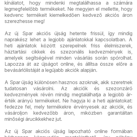
kínálatot, hogy mindenki megtalálhassa a számára
legmegfelelőbb termékeket. Ne megyjen el mellette, hogy
kedvenc termékeit kiemelkedően kedvező akciós áron
szerezhesse meg!
Az új Spar akciós újság hetente frissül, így mindig
naprakész lehet a legjobb ajánlatokkal kapcsolatban. A
heti ajánlatok között szerepelnek friss élelmiszerek,
háztartási cikkek és szezonális kedvezmények is,
amelyek segítségével minden vásárlás során spórolhat.
Lapozza át az újságot online, és állítsa össze előre a
bevásárlólistáját a legújabb akciók alapján.
A Spar újság különösen hasznos azoknak, akik szeretnek
tudatosan vásárolni. Az akciók és szezonzáró
kedvezmények révén mindig megtalálhatja a legjobb ár-
érték arányú termékeket. Ne hagyja ki a heti ajánlatokat:
fedezze fel, mely termékekre érvényesek az akciók, és
vásároljon kedvezőbb áron, miközben garantáltan
minőségi árucikkekhez jut.
Az új Spar akciós újság lapozható online formában