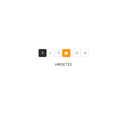
...
1
2
3
21
HIRDETÉS