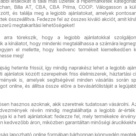
bi letákokat is talál más üzletek a Hipermarketek kategóriáb
chan, Billa AT, CBA, CBA Príma, COOP. Válogasson a kü
között, és találja meg a legjobb ajánlatokat, amelyek pontos
tek összeállítva. Fedezze fel az összes kiváló akciót, amit kíná
szerű megtakarítási lehetőségeket!
arra törekszik, hogy a legjobb ajánlatokkal szolgáljon
tik a kínálatot, hogy mindenki megtalálhassa a számára legmeg
gyjen el mellette, hogy kedvenc termékeit kiemelkedően 
hesse meg!
jság hetente frissül, így mindig naprakész lehet a legjobb aján
i ajánlatok között szerepelnek friss élelmiszerek, háztartási c
mények is, amelyek segítségével minden vásárlás során sp
ot online, és állítsa össze előre a bevásárlólistáját a legújab
ösen hasznos azoknak, akik szeretnek tudatosan vásárolni. A
vezmények révén mindig megtalálhatja a legjobb ár-érték
ja ki a heti ajánlatokat: fedezze fel, mely termékekre érvén
on kedvezőbb áron, miközben garantáltan minőségi árucikkekhe
újság lapozható online formában bárhonnan könnyedén megtek