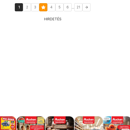
...
1
2
3
4
5
6
21
HIRDETÉS