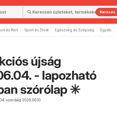
Keresés
hon és Kert
Sport és Divat
Egészség és Szépség
Egyéb
kciós újság
6.04. - lapozható
an szórólap ✳️
04. szerdáig 2026.06.10.