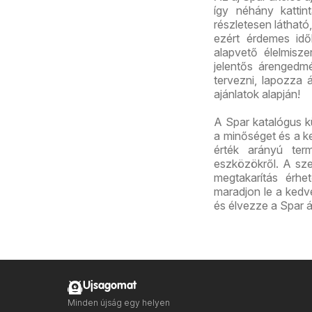
így néhány kattint
részletesen láthat
ezért érdemes id
alapvető élelmisz
jelentős árengedmé
tervezni, lapozza á
ajánlatok alapján!
A Spar katalógus k
a minőséget és a ke
érték arányú term
eszközökről. A sz
megtakarítás érhet
maradjon le a kedve
és élvezze a Spar á
Ujsagomat
Minden újság egy helyen