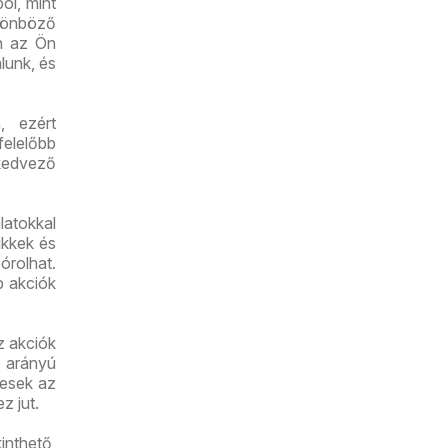
ól, mint
lönböző
an az Ön
lunk, és
, ezért
felelőbb
kedvező
latokkal
ikkek és
órolhat.
b akciók
z akciók
 arányú
yesek az
z jut.
inthető,