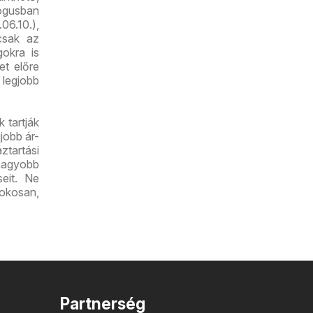
lógusban
06.10.),
csak az
gokra is
et előre
 legjobb
 tartják
jobb ár-
tartási
nagyobb
seit. Ne
 okosan,
Partnerség