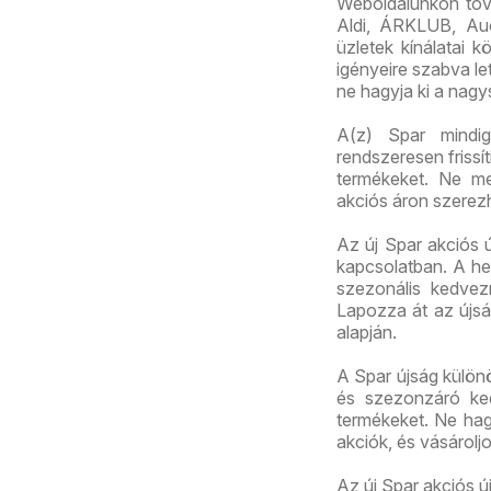
Weboldalunkon továb
Aldi, ÁRKLUB, Au
üzletek kínálatai 
igényeire szabva let
ne hagyja ki a nagy
A(z) Spar mindig 
rendszeresen frissí
termékeket. Ne me
akciós áron szerez
Az új Spar akciós ú
kapcsolatban. A het
szezonális kedvez
Lapozza át az újság
alapján.
A Spar újság külön
és szezonzáró ked
termékeket. Ne hagy
akciók, és vásárolj
Az új Spar akciós 