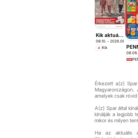
Kik aktuális
08.10. - 2026.08.16.
akciós
PEN
Kik
újság
08.06.
aktu
PE
akci
újsá
Érkezett a(z) Spar
Magyarországon. A
amelyek csak rövid 
A(z) Spar által kín
kínálják a legjobb
mikor és milyen te
Ha az aktuális 