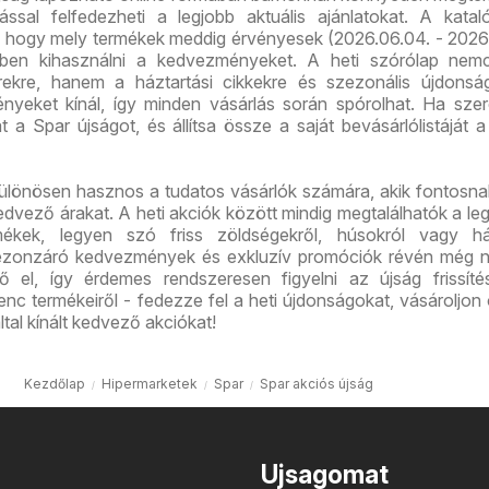
ással felfedezheti a legjobb aktuális ajánlatokat. A kata
ó, hogy mely termékek meddig érvényesek (2026.06.04. - 2026.
őben kihasználni a kedvezményeket. A heti szórólap nem
erekre, hanem a háztartási cikkekre és szezonális újdonsá
nyeket kínál, így minden vásárlás során spórolhat. Ha szer
t a Spar újságot, és állítsa össze a saját bevásárlólistáját a
ülönösen hasznos a tudatos vásárlók számára, akik fontosnak
dvező árakat. A heti akciók között mindig megtalálhatók a leg
ékek, legyen szó friss zöldségekről, húsokról vagy ház
ezonzáró kedvezmények és exkluzív promóciók révén még 
ő el, így érdemes rendszeresen figyelni az újság frissíté
nc termékeiről - fedezze fel a heti újdonságokat, vásároljon
ltal kínált kedvező akciókat!
Kezdőlap
Hipermarketek
Spar
Spar akciós újság
Ujsagomat