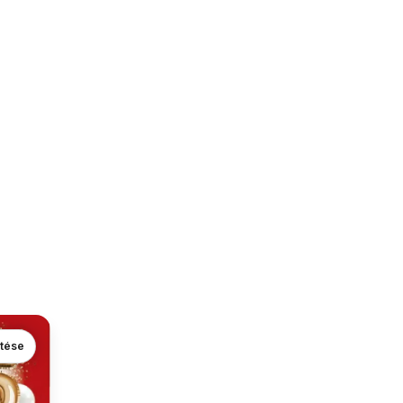
ntése