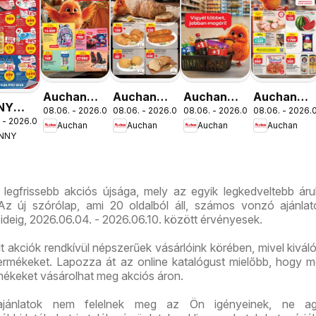
Auchan
Auchan
Auchan
Auchan
NY
08.06. - 2026.08.19.
08.06. - 2026.08.12.
08.06. - 2026.08.19.
08.06. - 2026.0
Iskolakezdés
Pékség
Mennyiségi
Szupermar
 - 2026.08.12.
ális
Auchan
Auchan
Auchan
Auchan
ajánlatok
ajánlataink
kedvezmény
akciós
NNY
ós
ajánlataink
újság
g
 legfrissebb akciós újsága, mely az egyik legkedveltebb ár
z új szórólap, ami 20 oldalból áll, számos vonzó ajánlato
ideig, 2026.06.04. - 2026.06.10. között érvényesek.
ált akciók rendkívül népszerűek vásárlóink körében, mivel kivál
 termékeket. Lapozza át az online katalógust mielőbb, hogy m
rmékeket vásárolhat meg akciós áron.
ajánlatok nem felelnek meg az Ön igényeinek, ne ag