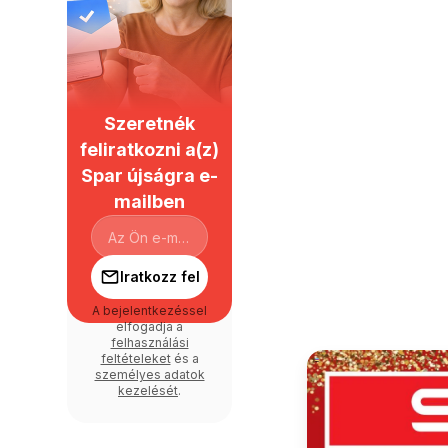
Szeretnék
feliratkozni a(z)
Spar újságra e-
mailben
Iratkozz fel
A bejelentkezéssel
elfogadja a
felhasználási
feltételeket
és a
személyes adatok
kezelését
.