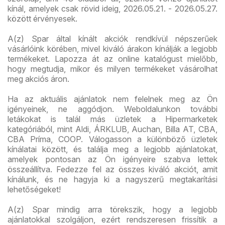
kínál, amelyek csak rövid ideig, 2026.05.21. - 2026.05.27.
között érvényesek.
A(z) Spar által kínált akciók rendkívül népszerűek
vásárlóink körében, mivel kiváló árakon kínálják a legjobb
termékeket. Lapozza át az online katalógust mielőbb,
hogy megtudja, mikor és milyen termékeket vásárolhat
meg akciós áron.
Ha az aktuális ajánlatok nem felelnek meg az Ön
igényeinek, ne aggódjon. Weboldalunkon további
letákokat is talál más üzletek a Hipermarketek
kategóriából, mint Aldi, ÁRKLUB, Auchan, Billa AT, CBA,
CBA Príma, COOP. Válogasson a különböző üzletek
kínálatai között, és találja meg a legjobb ajánlatokat,
amelyek pontosan az Ön igényeire szabva lettek
összeállítva. Fedezze fel az összes kiváló akciót, amit
kínálunk, és ne hagyja ki a nagyszerű megtakarítási
lehetőségeket!
A(z) Spar mindig arra törekszik, hogy a legjobb
ajánlatokkal szolgáljon, ezért rendszeresen frissítik a