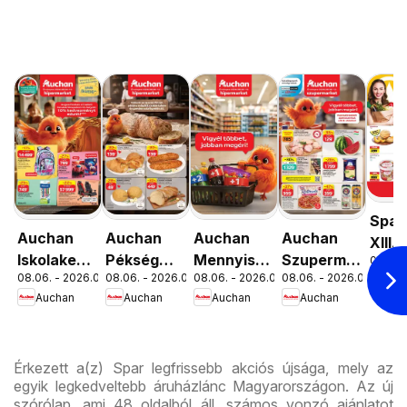
Spar
Auchan
Auchan
Auchan
Auchan
XIII.
Iskolakezdés
Pékség
Mennyiségi
Szupermarket
08.06. 
Orsz
08.06. - 2026.08.19.
08.06. - 2026.08.12.
08.06. - 2026.08.19.
08.06. - 2026.08.12.
Spa
ajánlatok
ajánlataink
kedvezmény
akciós
út üz
Auchan
Auchan
Auchan
Auchan
ajánlataink
újság
újran
Érkezett a(z) Spar legfrissebb akciós újsága, mely az
egyik legkedveltebb áruházlánc Magyarországon. Az új
szórólap, ami 48 oldalból áll, számos vonzó ajánlatot