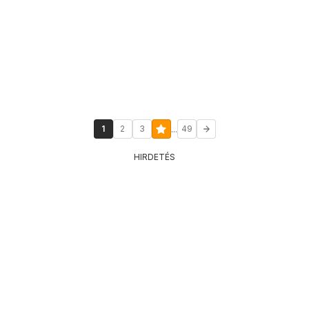
...
1
2
3
49
HIRDETÉS