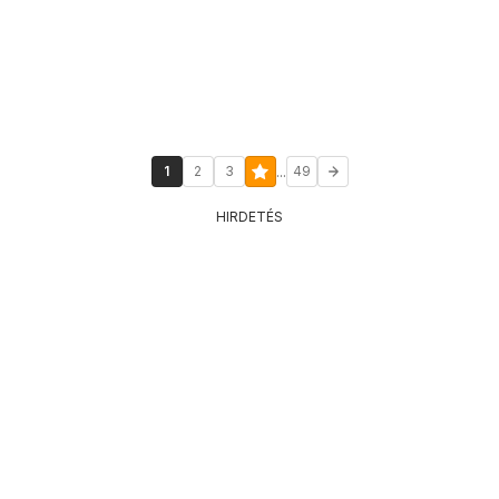
...
1
2
3
49
HIRDETÉS