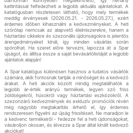
bárhonnan könnyedén megtekinthető, így néhány
kattintással felfedezheti a legjobb aktuális ajánlatokat. A
katalógusban részletesen látható, hogy mely termékek
meddig érvényesek (2026.05.21. - 2026.05.27.), ezért
érdemes időben kihasználni a kedvezményeket. A heti
szórólap nemcsak az alapvető élelmiszerekre, hanem a
háztartási cikkekre és szezonális újdonságokra is jelentős
árengedményeket kínál, így minden vásárlás során
spórolhat. Ha szeret előre tervezni, lapozza át a Spar
újságot, és állítsa össze a saját bevásárlólistáját a legjobb
ajánlatok alapján!
A Spar katalógus különösen hasznos a tudatos vásárlók
számára, akik fontosnak tartják a minőséget és a kedvező
árakat. A heti akciók között mindig megtalálhatók a
legjobb ár-érték arányú termékek, legyen szó friss
zöldségekről, húsokról vagy háztartási eszközökről. A
szezonzáró kedvezmények és exkluzív promóciók révén
még nagyobb megtakarítás érhető el, így érdemes
rendszeresen figyelni az újság frissítéseit. Ne maradjon le
a kedvenc termékeiről - fedezze fel a heti újdonságokat,
vásároljon okosan, és élvezze a Spar által kínált kedvező
akciókat!