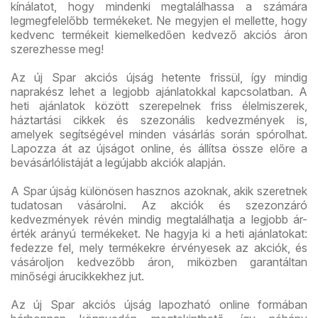
kínálatot, hogy mindenki megtalálhassa a számára
legmegfelelőbb termékeket. Ne megyjen el mellette, hogy
kedvenc termékeit kiemelkedően kedvező akciós áron
szerezhesse meg!
Az új Spar akciós újság hetente frissül, így mindig
naprakész lehet a legjobb ajánlatokkal kapcsolatban. A
heti ajánlatok között szerepelnek friss élelmiszerek,
háztartási cikkek és szezonális kedvezmények is,
amelyek segítségével minden vásárlás során spórolhat.
Lapozza át az újságot online, és állítsa össze előre a
bevásárlólistáját a legújabb akciók alapján.
A Spar újság különösen hasznos azoknak, akik szeretnek
tudatosan vásárolni. Az akciók és szezonzáró
kedvezmények révén mindig megtalálhatja a legjobb ár-
érték arányú termékeket. Ne hagyja ki a heti ajánlatokat:
fedezze fel, mely termékekre érvényesek az akciók, és
vásároljon kedvezőbb áron, miközben garantáltan
minőségi árucikkekhez jut.
Az új Spar akciós újság lapozható online formában