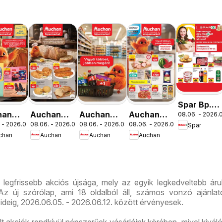
Spar Bp.
han
Auchan
Auchan
Auchan
08.06. - 2026.0
XIII.
 - 2026.08.19.
08.06. - 2026.08.12.
08.06. - 2026.08.19.
08.06. - 2026.08.12.
Spar
lakezdés
Pékség
Mennyiségi
Szupermarket
Országbíró
chan
Auchan
Auchan
Auchan
latok
ajánlataink
kedvezmény
akciós
út üzlet
ajánlataink
újság
újranyitás
 legfrissebb akciós újsága, mely az egyik legkedveltebb ár
z új szórólap, ami 18 oldalból áll, számos vonzó ajánlato
ideig, 2026.06.05. - 2026.06.12. között érvényesek.
ált akciók rendkívül népszerűek vásárlóink körében, mivel kivál