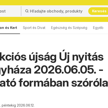
Keresés
on és Kert
Sport és Divat
Egészség és Szépség
Egyéb
kciós újság Új nyitás
yháza 2026.06.05. -
ató formában szóról
. péntekig 2026.06.12.