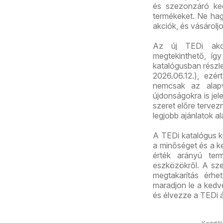
és szezonzáró ked
termékeket. Ne hagy
akciók, és vásárolj
Az új TEDi akci
megtekinthető, így
katalógusban részl
2026.06.12.), ezé
nemcsak az alapv
újdonságokra is jel
szeret előre tervezn
legjobb ajánlatok al
A TEDi katalógus k
a minőséget és a ke
érték arányú term
eszközökről. A sz
megtakarítás érhet
maradjon le a kedve
és élvezze a TEDi á