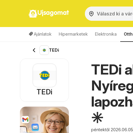
Ujsagomat
Ajánlatok
Hipermarketek
Elektronika
Otth
TEDi
TEDi a
Nyíreg
TEDi
lapozh
✳️
péntektől 2026.06.05