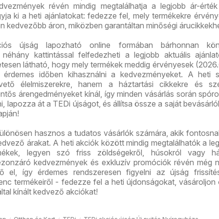
vezmények révén mindig megtalálhatja a legjobb ár-érték
ja ki a heti ajánlatokat: fedezze fel, mely termékekre érvén
on kedvezőbb áron, miközben garantáltan minőségi árucikkekhe
ós újság lapozható online formában bárhonnan kön
 néhány kattintással felfedezheti a legjobb aktuális ajánla
etesen látható, hogy mely termékek meddig érvényesek (2026.
rt érdemes időben kihasználni a kedvezményeket. A heti s
ető élelmiszerekre, hanem a háztartási cikkekre és sze
entős árengedményeket kínál, így minden vásárlás során spóro
i, lapozza át a TEDi újságot, és állítsa össze a saját bevásárlól
apján!
ülönösen hasznos a tudatos vásárlók számára, akik fontosnak
dvező árakat. A heti akciók között mindig megtalálhatók a leg
ékek, legyen szó friss zöldségekről, húsokról vagy ház
ezonzáró kedvezmények és exkluzív promóciók révén még 
ő el, így érdemes rendszeresen figyelni az újság frissíté
nc termékeiről - fedezze fel a heti újdonságokat, vásároljon
ltal kínált kedvező akciókat!