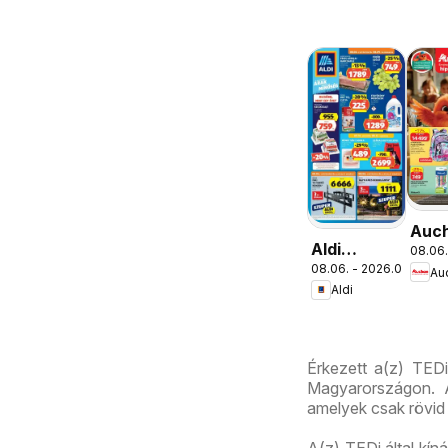
Auc
Aldi
08.06.
Isko
08.06. - 2026.08.12.
aktuális
Au
aján
Aldi
akciós
újság
Érkezett a(z) TEDi
Magyarországon. A
amelyek csak rövid 
A(z) TEDi által kín