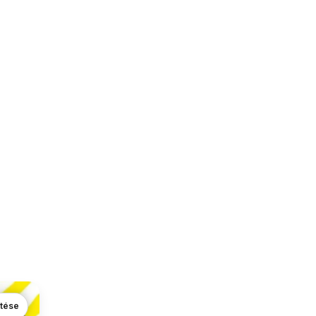
ntése