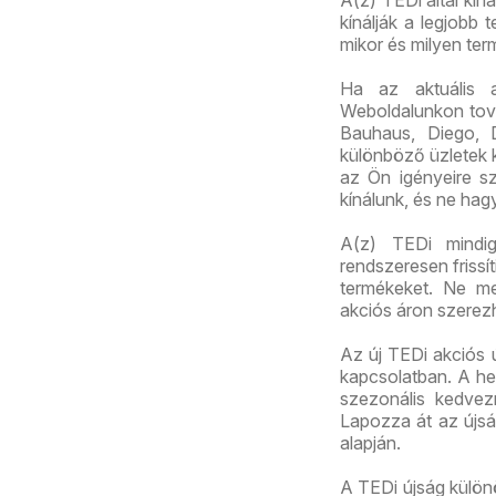
kínálják a legjobb
mikor és milyen te
Ha az aktuális 
Weboldalunkon továb
Bauhaus, Diego, 
különböző üzletek k
az Ön igényeire sz
kínálunk, és ne hag
A(z) TEDi mindig 
rendszeresen frissí
termékeket. Ne me
akciós áron szerez
Az új TEDi akciós ú
kapcsolatban. A het
szezonális kedvez
Lapozza át az újság
alapján.
A TEDi újság külön