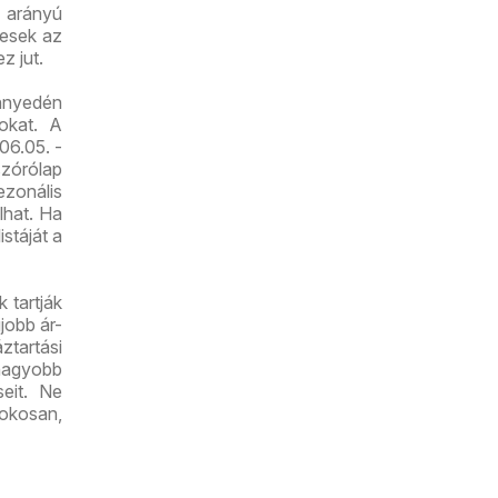
 arányú
yesek az
z jut.
nyedén
tokat. A
06.05. -
zórólap
zonális
lhat. Ha
istáját a
 tartják
jobb ár-
tartási
nagyobb
seit. Ne
 okosan,