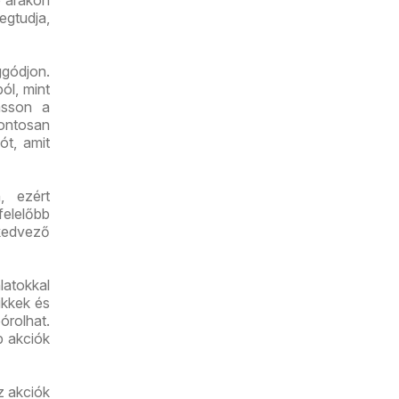
egtudja,
gódjon.
ól, mint
asson a
pontosan
ót, amit
, ezért
felelőbb
kedvező
latokkal
ikkek és
órolhat.
b akciók
z akciók