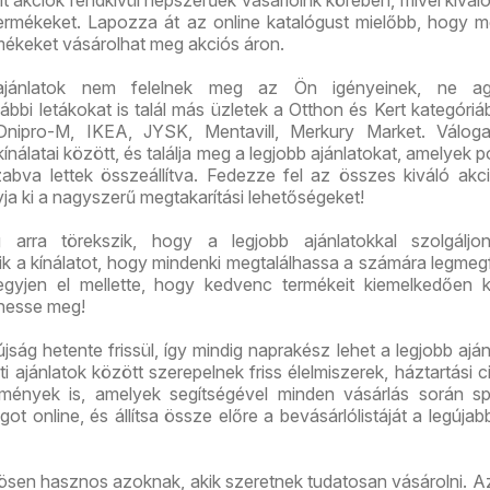
 termékeket. Lapozza át az online katalógust mielőbb, hogy m
rmékeket vásárolhat meg akciós áron.
ajánlatok nem felelnek meg az Ön igényeinek, ne ag
bi letákokat is talál más üzletek a Otthon és Kert kategóriáb
Dnipro-M, IKEA, JYSK, Mentavill, Merkury Market. Válog
ínálatai között, és találja meg a legjobb ajánlatokat, amelyek 
abva lettek összeállítva. Fedezze fel az összes kiváló akci
yja ki a nagyszerű megtakarítási lehetőségeket!
arra törekszik, hogy a legjobb ajánlatokkal szolgáljon
tik a kínálatot, hogy mindenki megtalálhassa a számára legmeg
gyjen el mellette, hogy kedvenc termékeit kiemelkedően 
hesse meg!
jság hetente frissül, így mindig naprakész lehet a legjobb aján
i ajánlatok között szerepelnek friss élelmiszerek, háztartási c
mények is, amelyek segítségével minden vásárlás során sp
ot online, és állítsa össze előre a bevásárlólistáját a legújab
ösen hasznos azoknak, akik szeretnek tudatosan vásárolni. A