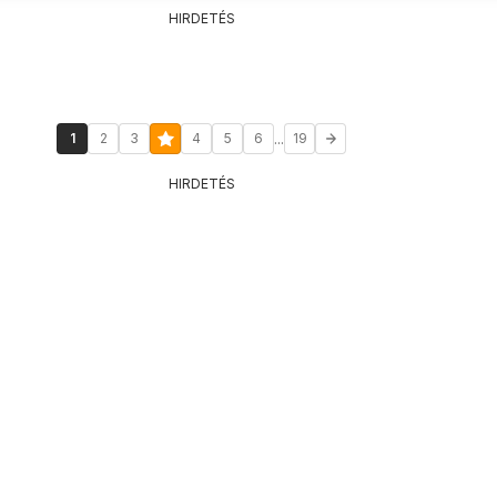
HIRDETÉS
...
1
2
3
4
5
6
19
HIRDETÉS