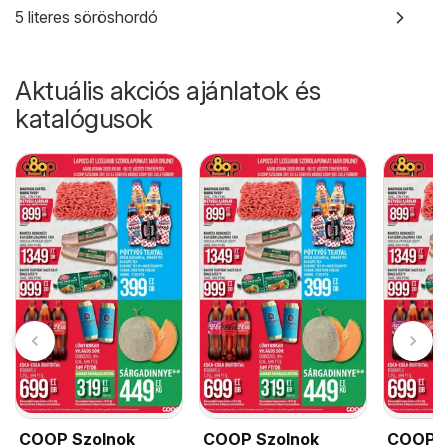
5 literes söröshordó
Aktuális akciós ajánlatok és
katalógusok
COOP Szolnok
COOP Szolnok
COOP S