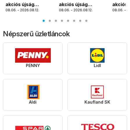
akciós újság
akciós újság
akciós 
08.06. - 2026.08.12.
08.06. - 2026.08.12.
08.06. - 2
Szolnok
Debrecen
Békéss
Népszerű üzletláncok
PENNY
Lidl
Aldi
Kaufland SK