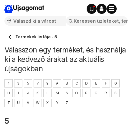
Ujsagomat
Termékek listája - 5
Válasszon egy terméket, és használja
ki a kedvező árakat az aktuális
újságokban
1
3
5
7
9
A
B
C
D
E
F
G
H
I
J
K
L
M
N
O
P
Q
R
S
T
U
V
W
X
Y
Z
5