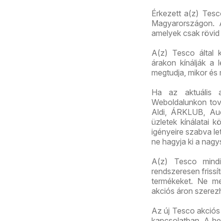
Érkezett a(z) Tesc
Magyarországon. A
amelyek csak rövid 
A(z) Tesco által k
árakon kínálják a 
megtudja, mikor és
Ha az aktuális 
Weboldalunkon továb
Aldi, ÁRKLUB, Au
üzletek kínálatai 
igényeire szabva let
ne hagyja ki a nagy
A(z) Tesco mindig
rendszeresen frissí
termékeket. Ne me
akciós áron szerez
Az új Tesco akciós 
kapcsolatban. A het