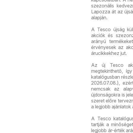
szezonális kedvez
Lapozza át az újság
alapján.
A Tesco újság kül
akciók és szezonz
arányú termékeket
érvényesek az akc
árucikkekhez jut.
Az új Tesco akc
megtekinthető, így
katalógusban részl
2026.07.08.), ezé
nemcsak az alapv
újdonságokra is jel
szeret előre tervezn
a legjobb ajánlatok 
A Tesco katalógus
tartják a minősége
legjobb ár-érték ar