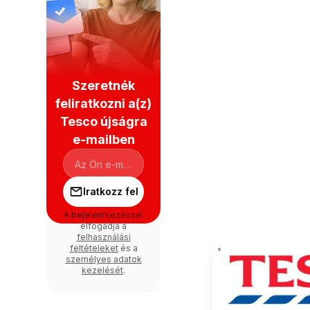
Szeretnék
feliratkozni a(z)
Tesco újságra
e-mailben
Iratkozz fel
A bejelentkezéssel
elfogadja a
felhasználási
feltételeket
és a
személyes adatok
kezelését
.