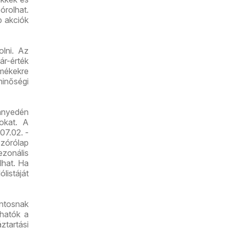
órolhat.
b akciók
lni. Az
r-érték
mékekre
minőségi
nnyedén
tokat. A
07.02. -
zórólap
zonális
lhat. Ha
ólistáját
ntosnak
lhatók a
ztartási