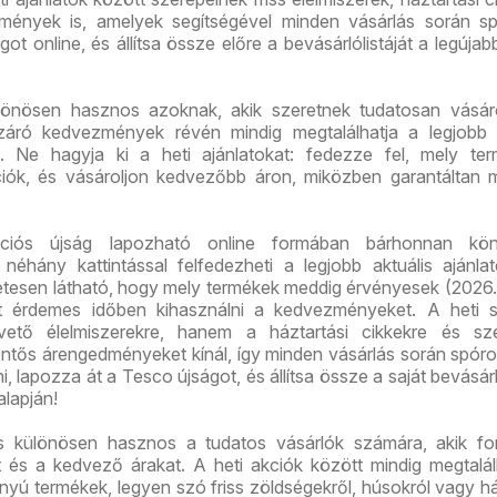
mények is, amelyek segítségével minden vásárlás során sp
ot online, és állítsa össze előre a bevásárlólistáját a legújab
önösen hasznos azoknak, akik szeretnek tudatosan vásáro
áró kedvezmények révén mindig megtalálhatja a legjobb á
. Ne hagyja ki a heti ajánlatokat: fedezze fel, mely ter
iók, és vásároljon kedvezőbb áron, miközben garantáltan 
iós újság lapozható online formában bárhonnan kö
 néhány kattintással felfedezheti a legjobb aktuális ajánla
etesen látható, hogy mely termékek meddig érvényesek (2026.
rt érdemes időben kihasználni a kedvezményeket. A heti s
ető élelmiszerekre, hanem a háztartási cikkekre és sze
entős árengedményeket kínál, így minden vásárlás során spóro
i, lapozza át a Tesco újságot, és állítsa össze a saját bevásárl
alapján!
 különösen hasznos a tudatos vásárlók számára, akik fo
t és a kedvező árakat. A heti akciók között mindig megtalá
ányú termékek, legyen szó friss zöldségekről, húsokról vagy há