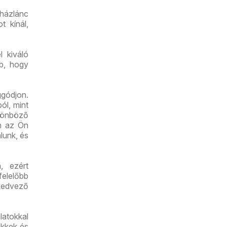
uházlánc
t kínál,
l kiváló
bb, hogy
gódjon.
ól, mint
lönböző
an az Ön
lunk, és
, ezért
felelőbb
kedvező
latokkal
ikkek és