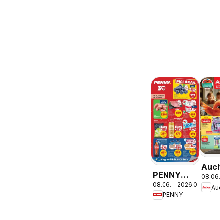
Auc
PENNY
08.06.
Isko
08.06. - 2026.08.12.
aktuális
Au
aján
PENNY
akciós
újság