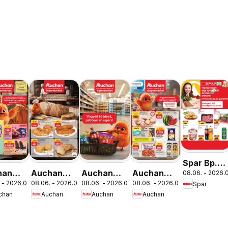
Spar Bp.
han
Auchan
Auchan
Auchan
08.06. - 2026.0
XIII.
 - 2026.08.19.
08.06. - 2026.08.12.
08.06. - 2026.08.19.
08.06. - 2026.08.12.
Spar
lakezdés
Pékség
Mennyiségi
Szupermarket
Országbíró
chan
Auchan
Auchan
Auchan
latok
ajánlataink
kedvezmény
akciós
út üzlet
ajánlataink
újság
újranyitás