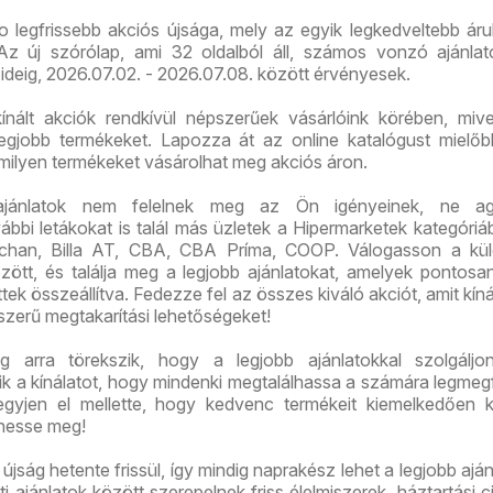
o legfrissebb akciós újsága, mely az egyik legkedveltebb ár
z új szórólap, ami 32 oldalból áll, számos vonzó ajánlato
ideig, 2026.07.02. - 2026.07.08. között érvényesek.
ínált akciók rendkívül népszerűek vásárlóink körében, mive
legjobb termékeket. Lapozza át az online katalógust mielő
 milyen termékeket vásárolhat meg akciós áron.
ajánlatok nem felelnek meg az Ön igényeinek, ne ag
bi letákokat is talál más üzletek a Hipermarketek kategóriáb
chan, Billa AT, CBA, CBA Príma, COOP. Válogasson a kü
között, és találja meg a legjobb ajánlatokat, amelyek pontos
tek összeállítva. Fedezze fel az összes kiváló akciót, amit kíná
szerű megtakarítási lehetőségeket!
 arra törekszik, hogy a legjobb ajánlatokkal szolgáljon
tik a kínálatot, hogy mindenki megtalálhassa a számára legmeg
gyjen el mellette, hogy kedvenc termékeit kiemelkedően 
hesse meg!
újság hetente frissül, így mindig naprakész lehet a legjobb aján
i ajánlatok között szerepelnek friss élelmiszerek, háztartási c