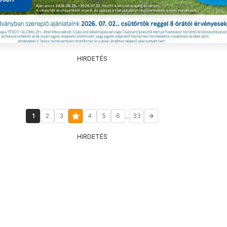
HIRDETÉS
...
1
2
3
4
5
6
33
HIRDETÉS