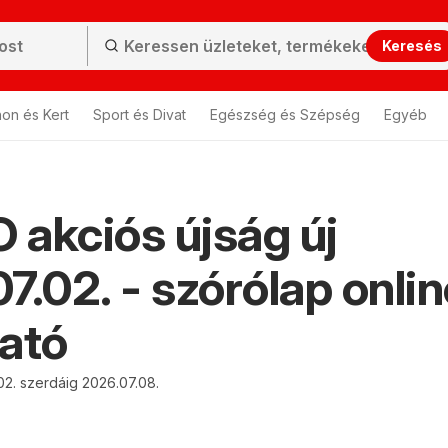
Keresés
hon és Kert
Sport és Divat
Egészség és Szépség
Egyéb
akciós újság új
7.02. - szórólap onli
ató
02. szerdáig 2026.07.08.