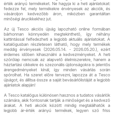
érték arányú termékeket. Ne hagyja ki a heti ajánlatokat:
fedezze fel, mely termékekre érvényesek az akciók, és
vásároljon kedvezőbb áron, miközben garantáltan
minőségi árucikkekhez jut.
Az új Tesco akciós újság lapozható online formában
bárhonnan könnyedén megtekinthető, így néhány
kattintással felfedezheti a legjobb aktuális ajánlatokat. A
katalógusban részletesen látható, hogy mely termékek
meddig érvényesek (2026.05.14. - 2026.05.20.), ezért
érdemes időben kihasználni a kedvezményeket. A heti
szórólap nemcsak az alapvető élelmiszerekre, hanem a
háztartási cikkekre és szezonális újdonságokra is jelentős
árengedményeket kínál, így minden vásárlás során
spórolhat. Ha szeret előre tervezni, lapozza át a Tesco
újságot, és állítsa össze a saját bevásárlólistáját a legjobb
ajánlatok alapján!
A Tesco katalógus különösen hasznos a tudatos vásárlók
számára, akik fontosnak tartják a minőséget és a kedvező
árakat. A heti akciók között mindig megtalálhatók a
legjobb ár-érték arányú termékek, legyen szó friss