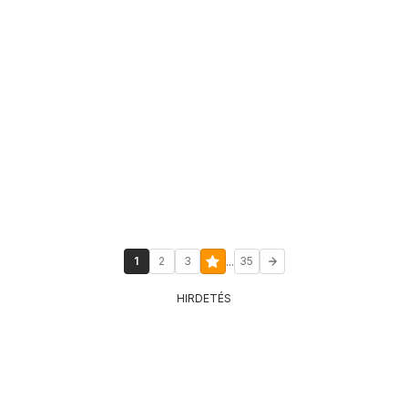
...
1
2
3
35
HIRDETÉS