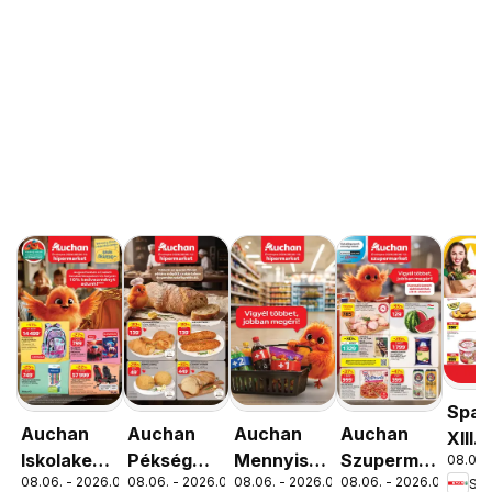
Spar
Auchan
Auchan
Auchan
Auchan
XIII.
Iskolakezdés
Pékség
Mennyiségi
Szupermarket
08.06. 
Orsz
08.06. - 2026.08.19.
08.06. - 2026.08.12.
08.06. - 2026.08.19.
08.06. - 2026.08.12.
Spa
ajánlatok
ajánlataink
kedvezmény
akciós
út üz