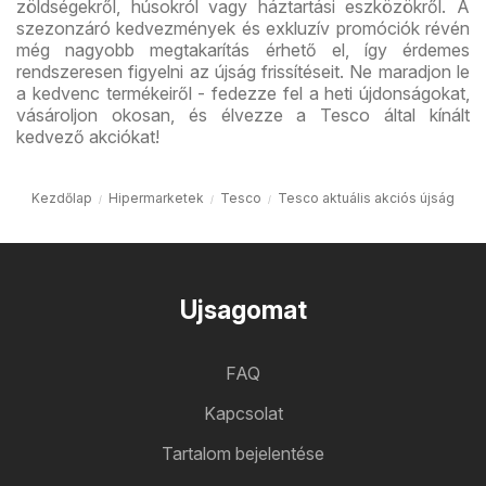
zöldségekről, húsokról vagy háztartási eszközökről. A
szezonzáró kedvezmények és exkluzív promóciók révén
még nagyobb megtakarítás érhető el, így érdemes
rendszeresen figyelni az újság frissítéseit. Ne maradjon le
a kedvenc termékeiről - fedezze fel a heti újdonságokat,
vásároljon okosan, és élvezze a Tesco által kínált
kedvező akciókat!
Kezdőlap
Hipermarketek
Tesco
Tesco aktuális akciós újság
Ujsagomat
FAQ
Kapcsolat
Tartalom bejelentése