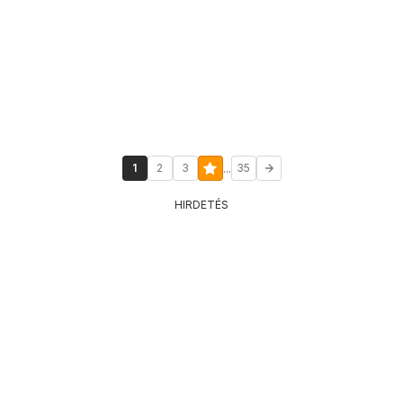
...
1
2
3
35
HIRDETÉS