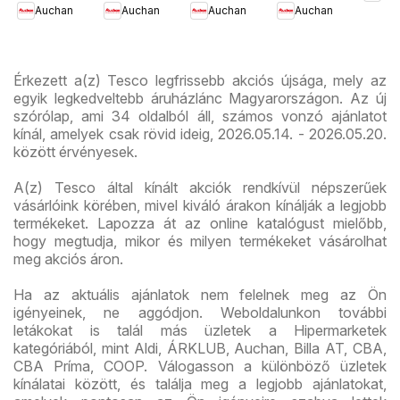
Auchan
Auchan
Auchan
Auchan
ajánlataink
újság
újran
Érkezett a(z) Tesco legfrissebb akciós újsága, mely az
egyik legkedveltebb áruházlánc Magyarországon. Az új
szórólap, ami 34 oldalból áll, számos vonzó ajánlatot
kínál, amelyek csak rövid ideig, 2026.05.14. - 2026.05.20.
között érvényesek.
A(z) Tesco által kínált akciók rendkívül népszerűek
vásárlóink körében, mivel kiváló árakon kínálják a legjobb
termékeket. Lapozza át az online katalógust mielőbb,
hogy megtudja, mikor és milyen termékeket vásárolhat
meg akciós áron.
Ha az aktuális ajánlatok nem felelnek meg az Ön
igényeinek, ne aggódjon. Weboldalunkon további
letákokat is talál más üzletek a Hipermarketek
kategóriából, mint Aldi, ÁRKLUB, Auchan, Billa AT, CBA,
CBA Príma, COOP. Válogasson a különböző üzletek
kínálatai között, és találja meg a legjobb ajánlatokat,