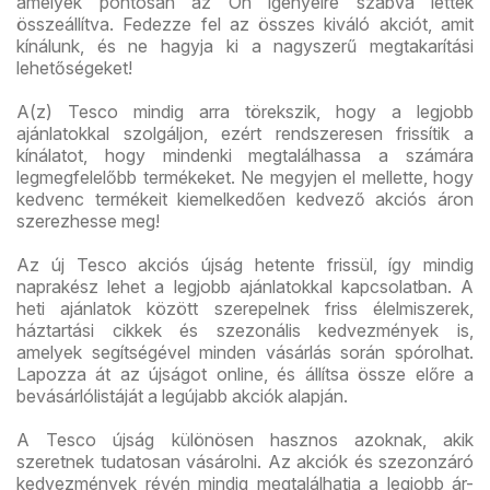
amelyek pontosan az Ön igényeire szabva lettek
összeállítva. Fedezze fel az összes kiváló akciót, amit
kínálunk, és ne hagyja ki a nagyszerű megtakarítási
lehetőségeket!
A(z) Tesco mindig arra törekszik, hogy a legjobb
ajánlatokkal szolgáljon, ezért rendszeresen frissítik a
kínálatot, hogy mindenki megtalálhassa a számára
legmegfelelőbb termékeket. Ne megyjen el mellette, hogy
kedvenc termékeit kiemelkedően kedvező akciós áron
szerezhesse meg!
Az új Tesco akciós újság hetente frissül, így mindig
naprakész lehet a legjobb ajánlatokkal kapcsolatban. A
heti ajánlatok között szerepelnek friss élelmiszerek,
háztartási cikkek és szezonális kedvezmények is,
amelyek segítségével minden vásárlás során spórolhat.
Lapozza át az újságot online, és állítsa össze előre a
bevásárlólistáját a legújabb akciók alapján.
A Tesco újság különösen hasznos azoknak, akik
szeretnek tudatosan vásárolni. Az akciók és szezonzáró
kedvezmények révén mindig megtalálhatja a legjobb ár-