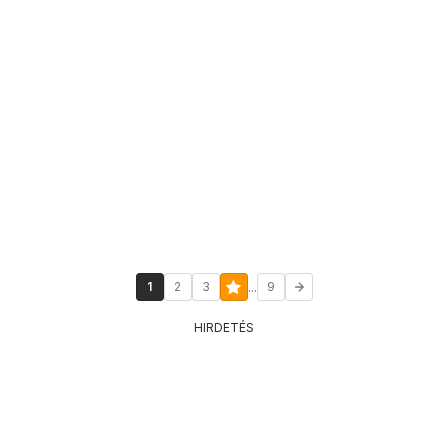
...
1
2
3
9
HIRDETÉS