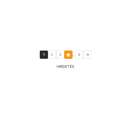
...
1
2
3
9
HIRDETÉS