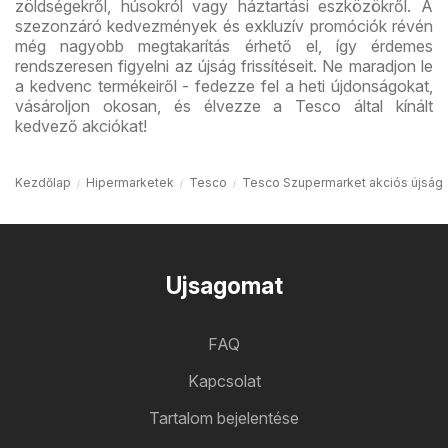
zöldségekről, húsokról vagy háztartási eszközökről. A
szezonzáró kedvezmények és exkluzív promóciók révén
még nagyobb megtakarítás érhető el, így érdemes
rendszeresen figyelni az újság frissítéseit. Ne maradjon le
a kedvenc termékeiről - fedezze fel a heti újdonságokat,
vásároljon okosan, és élvezze a Tesco által kínált
kedvező akciókat!
Kezdőlap
Hipermarketek
Tesco
Tesco Szupermarket akciós újság
Ujsagomat
FAQ
Kapcsolat
Tartalom bejelentése