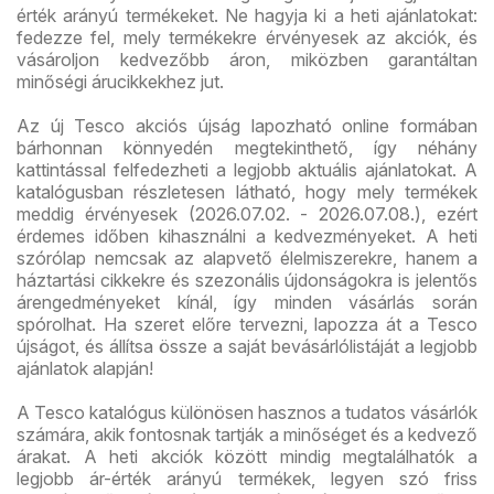
érték arányú termékeket. Ne hagyja ki a heti ajánlatokat:
fedezze fel, mely termékekre érvényesek az akciók, és
vásároljon kedvezőbb áron, miközben garantáltan
minőségi árucikkekhez jut.
Az új Tesco akciós újság lapozható online formában
bárhonnan könnyedén megtekinthető, így néhány
kattintással felfedezheti a legjobb aktuális ajánlatokat. A
katalógusban részletesen látható, hogy mely termékek
meddig érvényesek (2026.07.02. - 2026.07.08.), ezért
érdemes időben kihasználni a kedvezményeket. A heti
szórólap nemcsak az alapvető élelmiszerekre, hanem a
háztartási cikkekre és szezonális újdonságokra is jelentős
árengedményeket kínál, így minden vásárlás során
spórolhat. Ha szeret előre tervezni, lapozza át a Tesco
újságot, és állítsa össze a saját bevásárlólistáját a legjobb
ajánlatok alapján!
A Tesco katalógus különösen hasznos a tudatos vásárlók
számára, akik fontosnak tartják a minőséget és a kedvező
árakat. A heti akciók között mindig megtalálhatók a
legjobb ár-érték arányú termékek, legyen szó friss