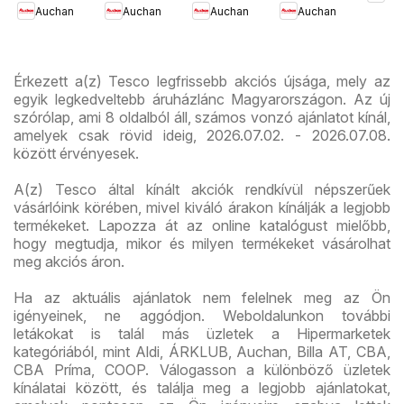
Auchan
Auchan
Auchan
Auchan
ajánlataink
újság
újran
Érkezett a(z) Tesco legfrissebb akciós újsága, mely az
egyik legkedveltebb áruházlánc Magyarországon. Az új
szórólap, ami 8 oldalból áll, számos vonzó ajánlatot kínál,
amelyek csak rövid ideig, 2026.07.02. - 2026.07.08.
között érvényesek.
A(z) Tesco által kínált akciók rendkívül népszerűek
vásárlóink körében, mivel kiváló árakon kínálják a legjobb
termékeket. Lapozza át az online katalógust mielőbb,
hogy megtudja, mikor és milyen termékeket vásárolhat
meg akciós áron.
Ha az aktuális ajánlatok nem felelnek meg az Ön
igényeinek, ne aggódjon. Weboldalunkon további
letákokat is talál más üzletek a Hipermarketek
kategóriából, mint Aldi, ÁRKLUB, Auchan, Billa AT, CBA,
CBA Príma, COOP. Válogasson a különböző üzletek
kínálatai között, és találja meg a legjobb ajánlatokat,