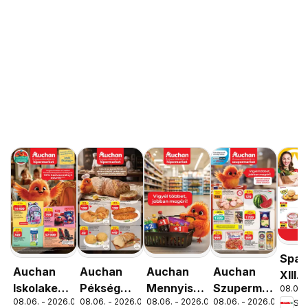
Spar
Auchan
Auchan
Auchan
Auchan
XIII.
Iskolakezdés
Pékség
Mennyiségi
Szupermarket
08.06. 
Orsz
08.06. - 2026.08.19.
08.06. - 2026.08.12.
08.06. - 2026.08.19.
08.06. - 2026.08.12.
Spa
ajánlatok
ajánlataink
kedvezmény
akciós
út üz