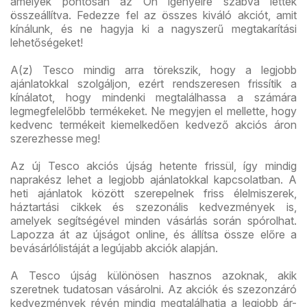
amelyek pontosan az Ön igényeire szabva lettek
összeállítva. Fedezze fel az összes kiváló akciót, amit
kínálunk, és ne hagyja ki a nagyszerű megtakarítási
lehetőségeket!
A(z) Tesco mindig arra törekszik, hogy a legjobb
ajánlatokkal szolgáljon, ezért rendszeresen frissítik a
kínálatot, hogy mindenki megtalálhassa a számára
legmegfelelőbb termékeket. Ne megyjen el mellette, hogy
kedvenc termékeit kiemelkedően kedvező akciós áron
szerezhesse meg!
Az új Tesco akciós újság hetente frissül, így mindig
naprakész lehet a legjobb ajánlatokkal kapcsolatban. A
heti ajánlatok között szerepelnek friss élelmiszerek,
háztartási cikkek és szezonális kedvezmények is,
amelyek segítségével minden vásárlás során spórolhat.
Lapozza át az újságot online, és állítsa össze előre a
bevásárlólistáját a legújabb akciók alapján.
A Tesco újság különösen hasznos azoknak, akik
szeretnek tudatosan vásárolni. Az akciók és szezonzáró
kedvezmények révén mindig megtalálhatja a legjobb ár-