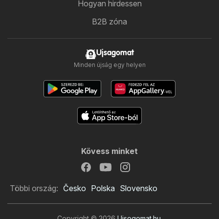
Hogyan hirdessen
B2B zóna
Ujsagomat
Minden újság egy helyen
Kövess minket
Többi ország:
Česko
Polska
Slovensko
Copyright © 2026
Ujsogomat.hu
.