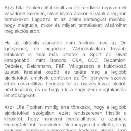
A(z) Ulla Popken által kínált akciók rendkívül népszerűek
vásárlóink körében, mivel kiváló árakon kínálják a legjobb
termékeket. Lapozza át az online katalógust mielőbb,
hogy megtudja, mikor és milyen termékeket vásárolhat
meg akciós áron.
Ha az aktuális ajánlatok nem felelnek meg az Ön
igényeinek, ne aggódjon. Weboldalunkon további
letákokat is talál más üzletek a Sport és Divat
kategóriából, mint Bonprix, C&A, CCC, Decathlon,
Dedoles, Deichmann, F&F. Válogasson a különböző
üzletek kínálatai között, és találja meg a legjobb
ajánlatokat, amelyek pontosan az Ön igényeire szabva
lettek összeállítva. Fedezze fel az összes kiváló akciót,
amit kínálunk, és ne hagyja ki a nagyszerű megtakarítási
lehetőségeket!
A(z) Ulla Popken mindig arra törekszik, hogy a legjobb
ajánlatokkal szolgáljon, ezért rendszeresen frissítik a
kínálatot, hogy mindenki megtalálhassa a számára
legmegfelelőbb termékeket. Ne megyjen el mellette, hogy
kedvenc termékeit kiemelkedően kedvező akciós áron