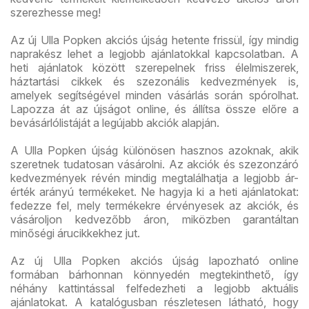
szerezhesse meg!
Az új Ulla Popken akciós újság hetente frissül, így mindig
naprakész lehet a legjobb ajánlatokkal kapcsolatban. A
heti ajánlatok között szerepelnek friss élelmiszerek,
háztartási cikkek és szezonális kedvezmények is,
amelyek segítségével minden vásárlás során spórolhat.
Lapozza át az újságot online, és állítsa össze előre a
bevásárlólistáját a legújabb akciók alapján.
A Ulla Popken újság különösen hasznos azoknak, akik
szeretnek tudatosan vásárolni. Az akciók és szezonzáró
kedvezmények révén mindig megtalálhatja a legjobb ár-
érték arányú termékeket. Ne hagyja ki a heti ajánlatokat:
fedezze fel, mely termékekre érvényesek az akciók, és
vásároljon kedvezőbb áron, miközben garantáltan
minőségi árucikkekhez jut.
Az új Ulla Popken akciós újság lapozható online
formában bárhonnan könnyedén megtekinthető, így
néhány kattintással felfedezheti a legjobb aktuális
ajánlatokat. A katalógusban részletesen látható, hogy