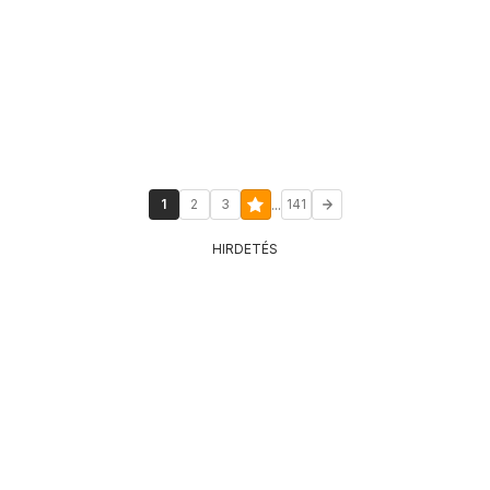
...
1
2
3
141
HIRDETÉS