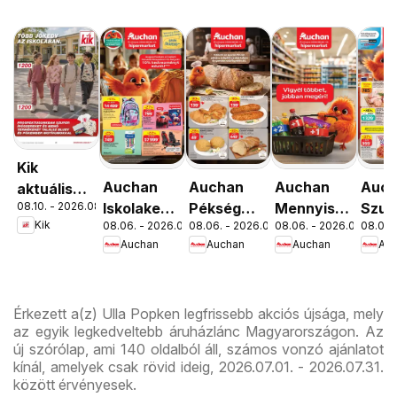
Kik
Auchan
Auchan
Auchan
Auc
aktuális
08.10. - 2026.08.16.
Iskolakezdés
Pékség
Mennyiségi
Szup
akciós
Kik
08.06. - 2026.08.19.
08.06. - 2026.08.12.
08.06. - 2026.08.19.
08.06. 
ajánlatok
ajánlataink
kedvezmény
akci
újság
Auchan
Auchan
Auchan
Au
ajánlataink
újsá
Érkezett a(z) Ulla Popken legfrissebb akciós újsága, mely
az egyik legkedveltebb áruházlánc Magyarországon. Az
új szórólap, ami 140 oldalból áll, számos vonzó ajánlatot
kínál, amelyek csak rövid ideig, 2026.07.01. - 2026.07.31.
között érvényesek.