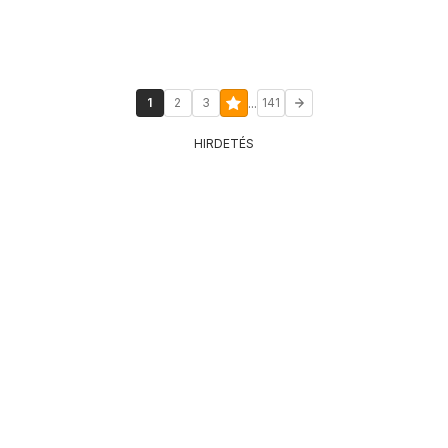
...
1
2
3
141
HIRDETÉS