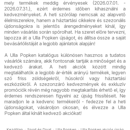
mely termékek meddig érvényesek (2026.07.01. -
2026.07.31.), ezért érdemes időben kihasználni a
kedvezményeket. A heti szórólap nemcsak az alapvető
élelmiszerekre, hanem a háztartási cikkekre és szezonális
újdonságokra is jelentős árengedményeket kínál, így
minden vásárlás során spórolhat. Ha szeret előre tervezni,
lapozza át a Ulla Popken újságot, és állítsa össze a saját
bevásárlólistáját a legjobb ajánlatok alapján!
A Ulla Popken katalógus különösen hasznos a tudatos
vásárlók számára, akik fontosnak tartják a minőséget és a
kedvező árakat. A heti akciók között mindig
megtalálhatók a legjobb ár-érték arányú termékek, legyen
szó friss zöldségekről, húsokról vagy háztartási
eszközökről. A szezonzáró kedvezmények és exkluzív
promóciók révén még nagyobb megtakarítás érhető el, így
érdemes rendszeresen figyelni az újság frissítéseit. Ne
maradjon le a kedvenc termékeiről - fedezze fel a heti
újdonságokat, vásároljon okosan, és élvezze a Ulla
Popken által kínált kedvező akciókat!
Kezdőlap
Sport és Divat
Ulla Popken
Ulla Popken akciós újság