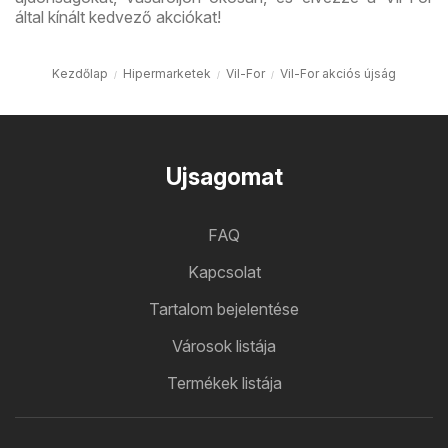
által kínált kedvező akciókat!
Kezdőlap
Hipermarketek
Vil-For
Vil-For akciós újság
Ujsagomat
FAQ
Kapcsolat
Tartalom bejelentése
Városok listája
Termékek listája