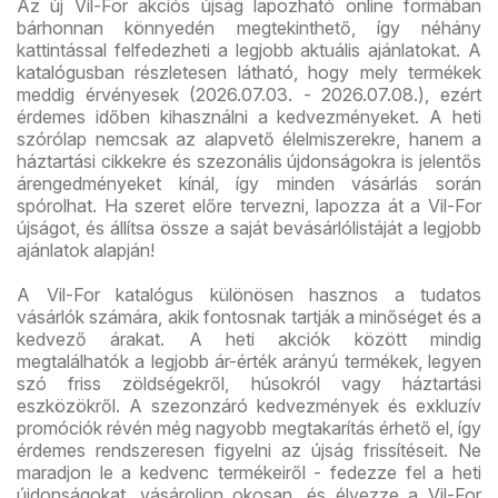
Az új Vil-For akciós újság lapozható online formában
bárhonnan könnyedén megtekinthető, így néhány
kattintással felfedezheti a legjobb aktuális ajánlatokat. A
katalógusban részletesen látható, hogy mely termékek
meddig érvényesek (2026.07.03. - 2026.07.08.), ezért
érdemes időben kihasználni a kedvezményeket. A heti
szórólap nemcsak az alapvető élelmiszerekre, hanem a
háztartási cikkekre és szezonális újdonságokra is jelentős
árengedményeket kínál, így minden vásárlás során
spórolhat. Ha szeret előre tervezni, lapozza át a Vil-For
újságot, és állítsa össze a saját bevásárlólistáját a legjobb
ajánlatok alapján!
A Vil-For katalógus különösen hasznos a tudatos
vásárlók számára, akik fontosnak tartják a minőséget és a
kedvező árakat. A heti akciók között mindig
megtalálhatók a legjobb ár-érték arányú termékek, legyen
szó friss zöldségekről, húsokról vagy háztartási
eszközökről. A szezonzáró kedvezmények és exkluzív
promóciók révén még nagyobb megtakarítás érhető el, így
érdemes rendszeresen figyelni az újság frissítéseit. Ne
maradjon le a kedvenc termékeiről - fedezze fel a heti
újdonságokat, vásároljon okosan, és élvezze a Vil-For