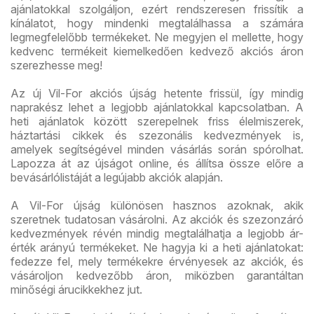
ajánlatokkal szolgáljon, ezért rendszeresen frissítik a
kínálatot, hogy mindenki megtalálhassa a számára
legmegfelelőbb termékeket. Ne megyjen el mellette, hogy
kedvenc termékeit kiemelkedően kedvező akciós áron
szerezhesse meg!
Az új Vil-For akciós újság hetente frissül, így mindig
naprakész lehet a legjobb ajánlatokkal kapcsolatban. A
heti ajánlatok között szerepelnek friss élelmiszerek,
háztartási cikkek és szezonális kedvezmények is,
amelyek segítségével minden vásárlás során spórolhat.
Lapozza át az újságot online, és állítsa össze előre a
bevásárlólistáját a legújabb akciók alapján.
A Vil-For újság különösen hasznos azoknak, akik
szeretnek tudatosan vásárolni. Az akciók és szezonzáró
kedvezmények révén mindig megtalálhatja a legjobb ár-
érték arányú termékeket. Ne hagyja ki a heti ajánlatokat:
fedezze fel, mely termékekre érvényesek az akciók, és
vásároljon kedvezőbb áron, miközben garantáltan
minőségi árucikkekhez jut.