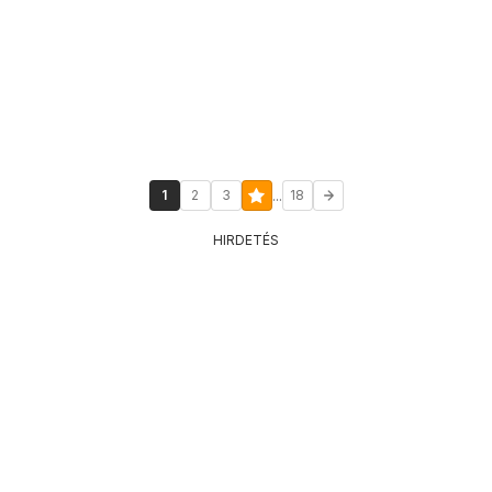
...
1
2
3
18
HIRDETÉS