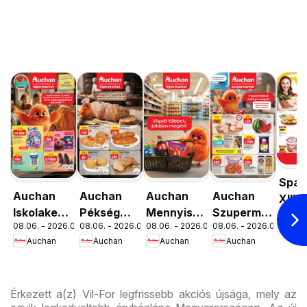
Spar
Auchan
Auchan
Auchan
Auchan
XIII.
Iskolakezdés
Pékség
Mennyiségi
Szupermarket
08.06. 
Orsz
08.06. - 2026.08.19.
08.06. - 2026.08.12.
08.06. - 2026.08.19.
08.06. - 2026.08.12.
Spa
ajánlatok
ajánlataink
kedvezmény
akciós
út üz
Auchan
Auchan
Auchan
Auchan
ajánlataink
újság
újran
Érkezett a(z) Vil-For legfrissebb akciós újsága, mely az