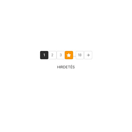
...
1
2
3
18
HIRDETÉS