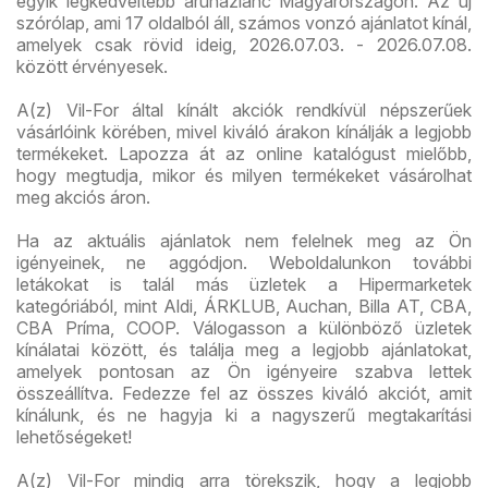
egyik legkedveltebb áruházlánc Magyarországon. Az új
szórólap, ami 17 oldalból áll, számos vonzó ajánlatot kínál,
amelyek csak rövid ideig, 2026.07.03. - 2026.07.08.
között érvényesek.
A(z) Vil-For által kínált akciók rendkívül népszerűek
vásárlóink körében, mivel kiváló árakon kínálják a legjobb
termékeket. Lapozza át az online katalógust mielőbb,
hogy megtudja, mikor és milyen termékeket vásárolhat
meg akciós áron.
Ha az aktuális ajánlatok nem felelnek meg az Ön
igényeinek, ne aggódjon. Weboldalunkon további
letákokat is talál más üzletek a Hipermarketek
kategóriából, mint Aldi, ÁRKLUB, Auchan, Billa AT, CBA,
CBA Príma, COOP. Válogasson a különböző üzletek
kínálatai között, és találja meg a legjobb ajánlatokat,
amelyek pontosan az Ön igényeire szabva lettek
összeállítva. Fedezze fel az összes kiváló akciót, amit
kínálunk, és ne hagyja ki a nagyszerű megtakarítási
lehetőségeket!
A(z) Vil-For mindig arra törekszik, hogy a legjobb