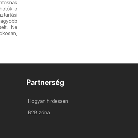
ntosnak
lhatók a
ztartási
nagyobb
seit. Ne
 okosan,
Partnerség
Hogyan hirdessen
B2B zóna