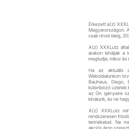
Érkezett a(z) XXXLu
Magyarországon. Az 
csak rövid ideig, 2
A(z) XXXLutz által
árakon kínálják a 
megtudja, mikor és
Ha az aktuális 
Weboldalunkon továb
Bauhaus, Diego, 
különböző üzletek k
az Ön igényeire sz
kínálunk, és ne hag
A(z) XXXLutz mind
rendszeresen frissí
termékeket. Ne me
akciós áron szerez