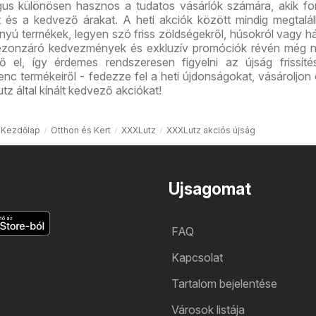
us különösen hasznos a tudatos vásárlók számára, akik fo
t és a kedvező árakat. A heti akciók között mindig megtalá
ányú termékek, legyen szó friss zöldségekről, húsokról vagy há
ezonzáró kedvezmények és exkluzív promóciók révén még 
ő el, így érdemes rendszeresen figyelni az újság frissíté
nc termékeiről - fedezze fel a heti újdonságokat, vásároljon
z által kínált kedvező akciókat!
Kezdőlap
Otthon és Kert
XXXLutz
XXXLutz akciós újság
Ujsagomat
FAQ
Kapcsolat
Tartalom bejelentése
Városok listája