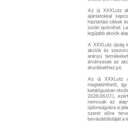
Az új XXXLutz akc
ajánlatokkal kapc
háztartási cikkek 
során spórolhat. La
legújabb akciók ala
A XXXLutz újság k
akciók és szezonz
arányú termékeket
érvényesek az akc
árucikkekhez jut.
Az új XXXLutz a
megtekinthető, így
katalógusban részl
2026.06.07.), ezé
nemcsak az alapv
újdonságokra is jel
szeret előre ter
bevásárlólistáját a 