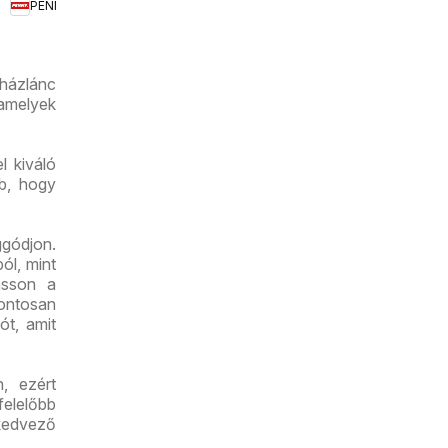
PENNY
akciós
újság
uházlánc
 amelyek
l kiváló
bb, hogy
gódjon.
ól, mint
asson a
pontosan
ót, amit
n, ezért
felelőbb
kedvező