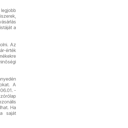
legjobb
iszerek,
vásárlás
stáját a
olni. Az
r-érték
mékekre
minőségi
nnyedén
tokat. A
06.01. -
zórólap
zonális
lhat. Ha
a saját