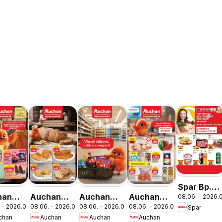
Spar Bp.
han
Auchan
Auchan
Auchan
08.06. - 2026.0
XIII.
 - 2026.08.19.
08.06. - 2026.08.12.
08.06. - 2026.08.19.
08.06. - 2026.08.12.
Spar
lakezdés
Pékség
Mennyiségi
Szupermarket
Országbíró
chan
Auchan
Auchan
Auchan
latok
ajánlataink
kedvezmény
akciós