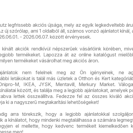
út üzlet
ajánlataink
újság
újranyitás
tz legfrissebb akciós újsága, mely az egyik legkedveltebb ár
új szórólap, ami 1 oldalból áll, számos vonzó ajánlatot kínál,
026.06.01. - 2026.06.07. között érvényesek.
 kínált akciók rendkívül népszerűek vásárlóink körében, mive
legjobb termékeket. Lapozza át az online katalógust mielő
 milyen termékeket vásárolhat meg akciós áron.
ajánlatok nem felelnek meg az Ön igényeinek, ne ag
bi letákokat is talál más üzletek a Otthon és Kert kategóriáb
Dnipro-M, IKEA, JYSK, Mentavill, Merkury Market. Válog
ínálatai között, és találja meg a legjobb ajánlatokat, amelyek 
abva lettek összeállítva. Fedezze fel az összes kiváló akci
yja ki a nagyszerű megtakarítási lehetőségeket!
ig arra törekszik, hogy a legjobb ajánlatokkal szolgáljo
tik a kínálatot, hogy mindenki megtalálhassa a számára legmeg
gyjen el mellette, hogy kedvenc termékeit kiemelkedően 
hesse meg!