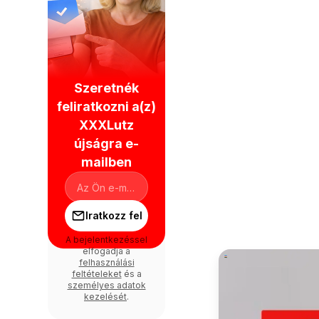
Szeretnék
feliratkozni a(z)
XXXLutz
újságra e-
mailben
Iratkozz fel
A bejelentkezéssel
elfogadja a
felhasználási
feltételeket
és a
személyes adatok
kezelését
.