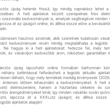
iós újság hetente frissül, így mindig naprakész lehet a 
solatban. A heti ajánlatok között szerepelnek friss élelm
és szezonális kedvezmények is, amelyek segítségével minden 
pozza át az újságot online, és állítsa össze előre a bevásárlóli
pján.
ülönösen hasznos azoknak, akik szeretnek tudatosan vásár
áró kedvezmények révén mindig megtalálhatja a legjobb á
. Ne hagyja ki a heti ajánlatokat: fedezze fel, mely ter
iók, és vásároljon kedvezőbb áron, miközben garantáltan 
kciós újság lapozható online formában bárhonnan kö
 néhány kattintással felfedezheti a legjobb aktuális ajánla
etesen látható, hogy mely termékek meddig érvényesek (2026.
rt érdemes időben kihasználni a kedvezményeket. A heti s
ető élelmiszerekre, hanem a háztartási cikkekre és sze
entős árengedményeket kínál, így minden vásárlás során spóro
vezni, lapozza át a XXXLutz újságot, és állítsa össze 
legjobb ajánlatok alapján!