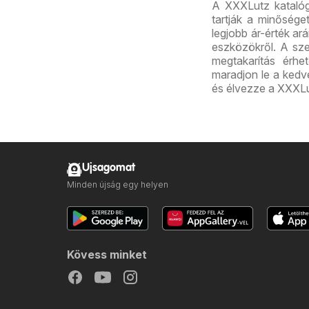
A XXXLutz katalóg
tartják a minősége
legjobb ár-érték ar
eszközökről. A sz
megtakarítás érhet
maradjon le a kedve
és élvezze a XXXLut
Ujsagomat
Minden újság egy helyen
Kövess minket