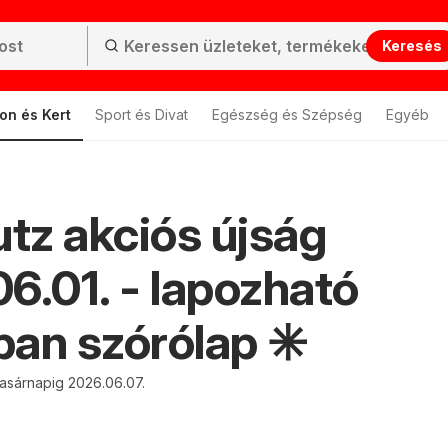
Keresés
on és Kert
Sport és Divat
Egészség és Szépség
Egyéb
z akciós újság
6.01. - lapozható
an szórólap ✳️
vasárnapig 2026.06.07.