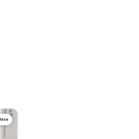
ntése