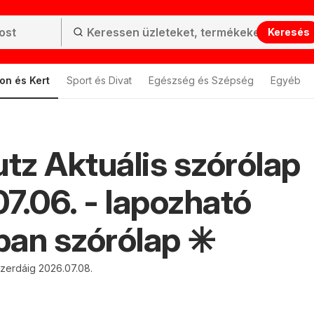
Keresés
on és Kert
Sport és Divat
Egészség és Szépség
Egyéb
z Aktuális szórólap
7.06. - lapozható
an szórólap ✳️
szerdáig 2026.07.08.