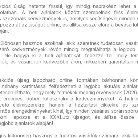
iós újság hetente frissül, így mindig naprakész lehet a 
solatban. A heti ajánlatok között szerepelnek friss élelm
és szezonális kedvezmények is, amelyek segítségével minden 
pozza át az újságot online, és állítsa össze előre a bevásárlóli
pján.
ülönösen hasznos azoknak, akik szeretnek tudatosan vásár
áró kedvezmények révén mindig megtalálhatja a legjobb á
. Ne hagyja ki a heti ajánlatokat: fedezze fel, mely ter
iók, és vásároljon kedvezőbb áron, miközben garantáltan 
kciós újság lapozható online formában bárhonnan kö
 néhány kattintással felfedezheti a legjobb aktuális ajánla
etesen látható, hogy mely termékek meddig érvényesek (2026.
rt érdemes időben kihasználni a kedvezményeket. A heti s
ető élelmiszerekre, hanem a háztartási cikkekre és sze
entős árengedményeket kínál, így minden vásárlás során spóro
vezni, lapozza át a XXXLutz újságot, és állítsa össze 
legjobb ajánlatok alapján!
us különösen hasznos a tudatos vásárlók számára, akik fo