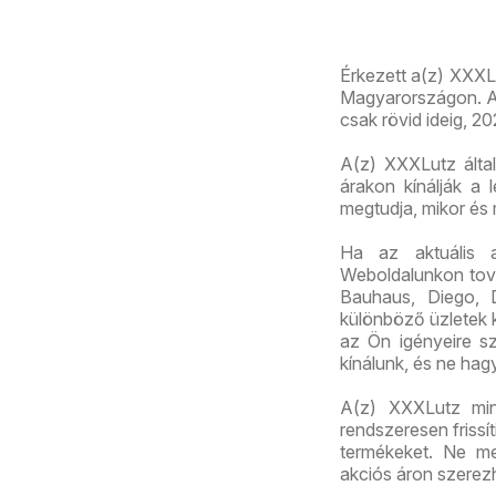
Érkezett a(z) XXXLu
Magyarországon. Az 
csak rövid ideig, 2
A(z) XXXLutz által
árakon kínálják a 
megtudja, mikor és
Ha az aktuális 
Weboldalunkon továb
Bauhaus, Diego, 
különböző üzletek k
az Ön igényeire sz
kínálunk, és ne hag
A(z) XXXLutz mind
rendszeresen frissí
termékeket. Ne me
akciós áron szerez