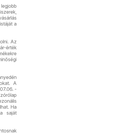
legjobb
iszerek,
vásárlás
stáját a
olni. Az
r-érték
mékekre
minőségi
nnyedén
tokat. A
07.06. -
zórólap
zonális
lhat. Ha
a saját
ntosnak