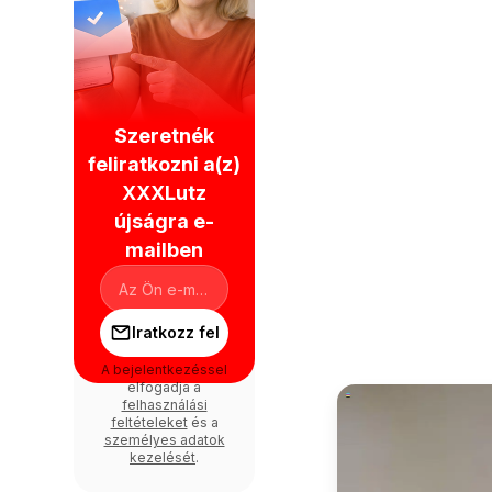
Szeretnék
feliratkozni a(z)
XXXLutz
újságra e-
mailben
Iratkozz fel
A bejelentkezéssel
elfogadja a
felhasználási
feltételeket
és a
személyes adatok
kezelését
.