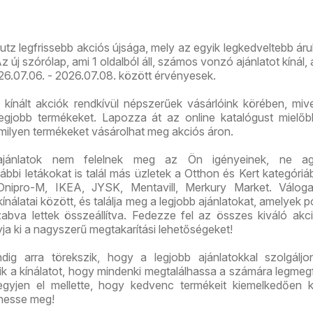
ajánlataink
újság
tz legfrissebb akciós újsága, mely az egyik legkedveltebb ár
új szórólap, ami 1 oldalból áll, számos vonzó ajánlatot kínál,
026.07.06. - 2026.07.08. között érvényesek.
 kínált akciók rendkívül népszerűek vásárlóink körében, mive
legjobb termékeket. Lapozza át az online katalógust mielő
 milyen termékeket vásárolhat meg akciós áron.
ajánlatok nem felelnek meg az Ön igényeinek, ne ag
bi letákokat is talál más üzletek a Otthon és Kert kategóriáb
Dnipro-M, IKEA, JYSK, Mentavill, Merkury Market. Válog
ínálatai között, és találja meg a legjobb ajánlatokat, amelyek 
abva lettek összeállítva. Fedezze fel az összes kiváló akci
yja ki a nagyszerű megtakarítási lehetőségeket!
ig arra törekszik, hogy a legjobb ajánlatokkal szolgáljo
tik a kínálatot, hogy mindenki megtalálhassa a számára legmeg
gyjen el mellette, hogy kedvenc termékeit kiemelkedően 
hesse meg!