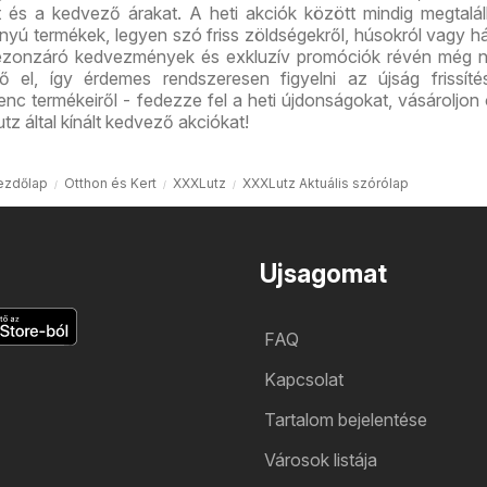
t és a kedvező árakat. A heti akciók között mindig megtalá
ányú termékek, legyen szó friss zöldségekről, húsokról vagy há
ezonzáró kedvezmények és exkluzív promóciók révén még 
ő el, így érdemes rendszeresen figyelni az újság frissíté
nc termékeiről - fedezze fel a heti újdonságokat, vásároljon
z által kínált kedvező akciókat!
ezdőlap
Otthon és Kert
XXXLutz
XXXLutz Aktuális szórólap
Ujsagomat
FAQ
Kapcsolat
Tartalom bejelentése
Városok listája