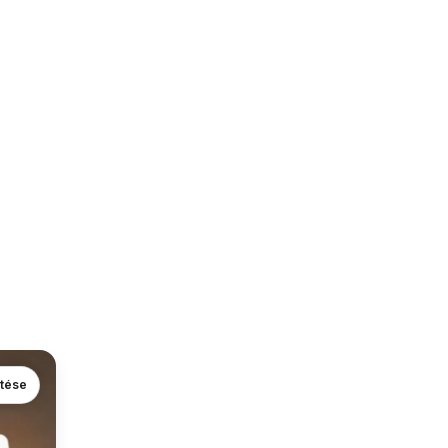
ntése