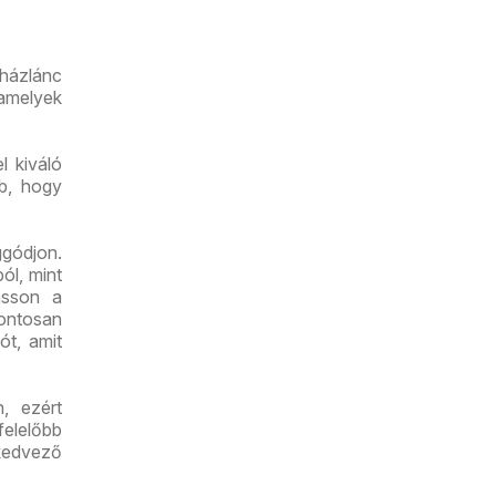
út üzlet
újranyitás
uházlánc
 amelyek
l kiváló
bb, hogy
gódjon.
ól, mint
asson a
pontosan
ót, amit
n, ezért
felelőbb
kedvező