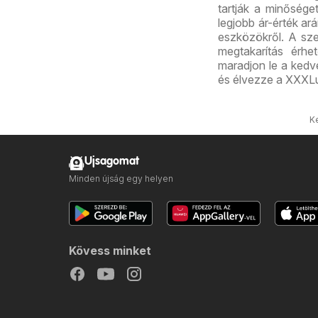
tartják a minősége
legjobb ár-érték ar
eszközökről. A sz
megtakarítás érhet
maradjon le a kedve
és élvezze a XXXLut
K
Ujsagomat
Minden újság egy helyen
Kövess minket