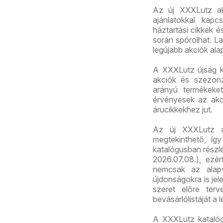
Az új XXXLutz akc
ajánlatokkal kapc
háztartási cikkek 
során spórolhat. La
legújabb akciók ala
A XXXLutz újság k
akciók és szezonz
arányú termékeket
érvényesek az akc
árucikkekhez jut.
Az új XXXLutz a
megtekinthető, így
katalógusban részl
2026.07.08.), ezé
nemcsak az alapv
újdonságokra is jel
szeret előre ter
bevásárlólistáját a 
A XXXLutz katalóg