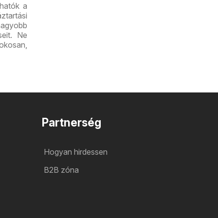
lhatók a
ztartási
nagyobb
seit. Ne
 okosan,
Partnerség
Hogyan hirdessen
B2B zóna