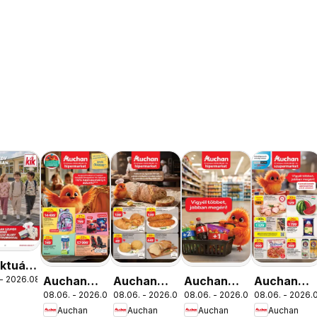
aktuális
 - 2026.08.16.
Auchan
Auchan
Auchan
Auchan
ós
k
08.06. - 2026.08.19.
08.06. - 2026.08.12.
08.06. - 2026.08.19.
08.06. - 2026.0
Iskolakezdés
Pékség
Mennyiségi
Szupermar
g
Auchan
Auchan
Auchan
Auchan
ajánlatok
ajánlataink
kedvezmény
akciós