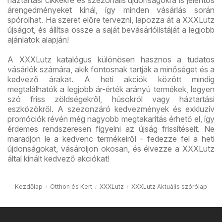
árengedményeket kínál, így minden vásárlás során
spórolhat. Ha szeret előre tervezni, lapozza át a XXXLutz
újságot, és állítsa össze a saját bevásárlólistáját a legjobb
ajánlatok alapján!
A XXXLutz katalógus különösen hasznos a tudatos
vásárlók számára, akik fontosnak tartják a minőséget és a
kedvező árakat. A heti akciók között mindig
megtalálhatók a legjobb ár-érték arányú termékek, legyen
szó friss zöldségekről, húsokról vagy háztartási
eszközökről. A szezonzáró kedvezmények és exkluzív
promóciók révén még nagyobb megtakarítás érhető el, így
érdemes rendszeresen figyelni az újság frissítéseit. Ne
maradjon le a kedvenc termékeiről - fedezze fel a heti
újdonságokat, vásároljon okosan, és élvezze a XXXLutz
által kínált kedvező akciókat!
Kezdőlap
Otthon és Kert
XXXLutz
XXXLutz Aktuális szórólap