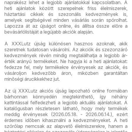
naprakész lehet a legjobb ajánlatokkal kapcsolatban. A
heti ajánlatok között szerepelnek friss élelmiszerek,
háztartási cikkek és szezonális kedvezmények is,
amelyek segítségével minden vásárlás során spórolhat.
Lapozza át az újságot online, és állítsa össze előre a
bevásárlólistáját a legújabb akciók alapján.
A XXXLutz újság különösen hasznos azoknak, akik
szeretnek tudatosan vásárolni. Az akciók és szezonzáró
kedvezmények révén mindig megtalálhatja a legjobb ár-
érték arányú termékeket. Ne hagyja ki a heti ajánlatokat:
fedezze fel, mely termékekre érvényesek az akciók, és
vásároljon kedvezőbb áron, miközben garantáltan
minőségi árucikkekhez jut.
Az új XXXLutz akciós újság lapozható online formában
bárhonnan könnyedén megtekinthető, így néhány
kattintással felfedezheti a legjobb aktuális ajánlatokat. A
katalógusban részletesen látható, hogy mely termékek
meddig érvényesek (2026.05.18. - 2026.06.14.), ezért
érdemes időben kihasználni a kedvezményeket. A heti
szórólap nemcsak az alapvető élelmiszerekre, hanem a
háztartási cikkekre és szezonális újdonságokra is jelentős