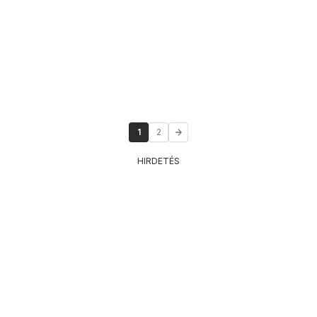
1
2
HIRDETÉS