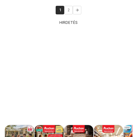
1
2
HIRDETÉS