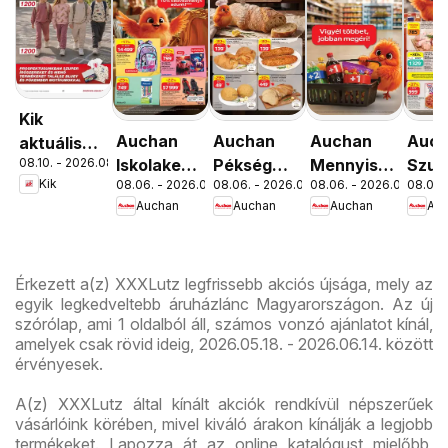
Kik
Auchan
Auchan
Auchan
Auc
aktuális
08.10. - 2026.08.16.
Iskolakezdés
Pékség
Mennyiségi
Szup
akciós
Kik
08.06. - 2026.08.19.
08.06. - 2026.08.12.
08.06. - 2026.08.19.
08.06. 
ajánlatok
ajánlataink
kedvezmény
akci
újság
Auchan
Auchan
Auchan
Au
ajánlataink
újsá
Érkezett a(z) XXXLutz legfrissebb akciós újsága, mely az
egyik legkedveltebb áruházlánc Magyarországon. Az új
szórólap, ami 1 oldalból áll, számos vonzó ajánlatot kínál,
amelyek csak rövid ideig, 2026.05.18. - 2026.06.14. között
érvényesek.
A(z) XXXLutz által kínált akciók rendkívül népszerűek
vásárlóink körében, mivel kiváló árakon kínálják a legjobb
termékeket. Lapozza át az online katalógust mielőbb,