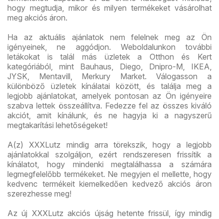
hogy megtudja, mikor és milyen termékeket vásárolhat
meg akciós áron.
Ha az aktuális ajánlatok nem felelnek meg az Ön
igényeinek, ne aggódjon. Weboldalunkon további
letákokat is talál más üzletek a Otthon és Kert
kategóriából, mint Bauhaus, Diego, Dnipro-M, IKEA,
JYSK, Mentavill, Merkury Market. Válogasson a
különböző üzletek kínálatai között, és találja meg a
legjobb ajánlatokat, amelyek pontosan az Ön igényeire
szabva lettek összeállítva. Fedezze fel az összes kiváló
akciót, amit kínálunk, és ne hagyja ki a nagyszerű
megtakarítási lehetőségeket!
A(z) XXXLutz mindig arra törekszik, hogy a legjobb
ajánlatokkal szolgáljon, ezért rendszeresen frissítik a
kínálatot, hogy mindenki megtalálhassa a számára
legmegfelelőbb termékeket. Ne megyjen el mellette, hogy
kedvenc termékeit kiemelkedően kedvező akciós áron
szerezhesse meg!
Az új XXXLutz akciós újság hetente frissül, így mindig