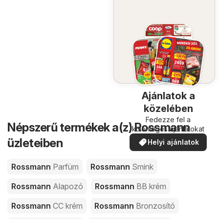
Ajánlatok a
közelében
Fedezze fel a
Népszerű termékek a(z) Rossmann
különleges ajánlatokat
üzleteiben
Helyi ajánlatok
Rossmann
Parfüm
Rossmann
Smink
Rossmann
Alapozó
Rossmann
BB krém
Rossmann
CC krém
Rossmann
Bronzosító