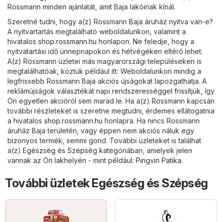
Rossmann minden ajánlatát, amit Baja lakóinak kínál.
Szeretné tudni, hogy a(z) Rossmann Baja áruház nyitva van-e?
A nyitvartartás megtalálható weboldalunkon, valamint a
hivatalos
shop.rossmann.hu
honlapon. Ne feledje, hogy a
nyitvatartási idő ünnepnapokon és hétvégéken eltérő lehet.
A(z) Rossmann üzletei más magyarországi településeken is
megtalálhatóak, köztük például itt: Weboldalunkon mindig a
legfrissebb Rossmann Baja akciós újságokat lapozgathatja. A
reklámújságok választékát napi rendszerességgel frissítjük, így
Ön egyetlen akcióról sem marad le. Ha a(z) Rossmann kapcsán
további részleteket is szeretne megtudni, érdemes ellátogatnia
a hivatalos
shop.rossmann.hu
honlapra. Ha nincs Rossmann
áruház Baja területén, vagy éppen nem akciós náluk egy
bizonyos termék, semmi gond. További üzleteket is találhat
a(z)
Egészség és Szépség
kategóriában, amelyek jelen
vannak az Ön lakhelyén - mint például:
Pingvin Patika
.
További üzletek Egészség és Szépség