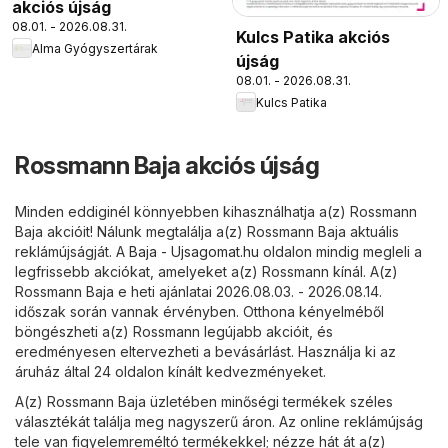
akciós újság
08.01. - 2026.08.31.
Kulcs Patika akciós
Alma Gyógyszertárak
újság
08.01. - 2026.08.31.
Kulcs Patika
Rossmann Baja akciós újság
Minden eddiginél könnyebben kihasználhatja a(z) Rossmann
Baja akcióit! Nálunk megtalálja a(z) Rossmann Baja aktuális
reklámújságját. A
Baja - Ujsagomat.hu
oldalon mindig megleli a
legfrissebb akciókat, amelyeket a(z) Rossmann kínál. A(z)
Rossmann Baja e heti ajánlatai 2026.08.03. - 2026.08.14.
időszak során vannak érvényben. Otthona kényelméből
böngészheti a(z) Rossmann legújabb akcióit, és
eredményesen eltervezheti a bevásárlást. Használja ki az
áruház által 24 oldalon kínált kedvezményeket.
A(z) Rossmann Baja üzletében minőségi termékek széles
választékát találja meg nagyszerű áron. Az online reklámújság
tele van figyelemreméltó termékekkel; nézze hát át a(z)