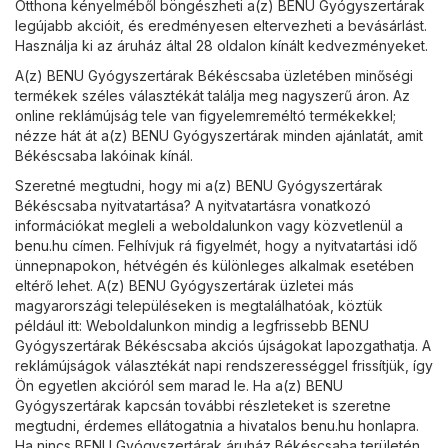
Otthona kényelméből böngészheti a(z) BENU Gyógyszertárak
legújabb akcióit, és eredményesen eltervezheti a bevásárlást.
Használja ki az áruház által 28 oldalon kínált kedvezményeket.
A(z) BENU Gyógyszertárak Békéscsaba üzletében minőségi
termékek széles választékát találja meg nagyszerű áron. Az
online reklámújság tele van figyelemreméltó termékekkel;
nézze hát át a(z) BENU Gyógyszertárak minden ajánlatát, amit
Békéscsaba lakóinak kínál.
Szeretné megtudni, hogy mi a(z) BENU Gyógyszertárak
Békéscsaba nyitvatartása? A nyitvatartásra vonatkozó
információkat megleli a weboldalunkon vagy közvetlenül a
benu.hu
címen. Felhívjuk rá figyelmét, hogy a nyitvatartási idő
ünnepnapokon, hétvégén és különleges alkalmak esetében
eltérő lehet. A(z) BENU Gyógyszertárak üzletei más
magyarországi településeken is megtalálhatóak, köztük
például itt: Weboldalunkon mindig a legfrissebb BENU
Gyógyszertárak Békéscsaba akciós újságokat lapozgathatja. A
reklámújságok választékát napi rendszerességgel frissítjük, így
Ön egyetlen akcióról sem marad le. Ha a(z) BENU
Gyógyszertárak kapcsán további részleteket is szeretne
megtudni, érdemes ellátogatnia a hivatalos
benu.hu
honlapra.
Ha nincs BENU Gyógyszertárak áruház Békéscsaba területén,