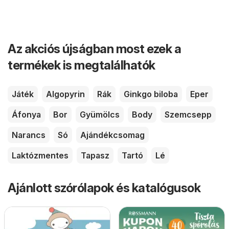
Az akciós újságban most ezek a
termékek is megtalálhatók
Játék
Algopyrin
Rák
Ginkgo biloba
Eper
Áfonya
Bor
Gyümölcs
Body
Szemcsepp
Narancs
Só
Ajándékcsomag
Laktózmentes
Tapasz
Tartó
Lé
Ajánlott szórólapok és katalógusok