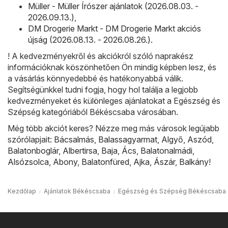
Müller - Müller Írószer ajánlatok (2026.08.03. -
2026.09.13.)
,
DM Drogerie Markt - DM Drogerie Markt akciós
újság (2026.08.13. - 2026.08.26.)
.
! A kedvezményekről és akciókról szóló naprakész
információknak köszönhetően Ön mindig képben lesz, és
a vásárlás könnyedebbé és hatékonyabbá válik.
Segítségünkkel tudni fogja, hogy hol találja a legjobb
kedvezményeket és különleges ajánlatokat a Egészség és
Szépség kategóriából Békéscsaba városában.
Még több akciót keres? Nézze meg más városok legújabb
szórólapjait:
Bácsalmás
,
Balassagyarmat
,
Algyő
,
Aszód
,
Balatonboglár
,
Albertirsa
,
Baja
,
Ács
,
Balatonalmádi
,
Alsózsolca
,
Abony
,
Balatonfüred
,
Ajka
,
Ászár
,
Balkány
!
Kezdőlap
Ajánlatok Békéscsaba
Egészség és Szépség Békéscsaba