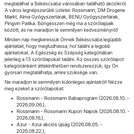
megtalálhat a Békéscsaba városában található akciókról.
A város legnépszerűbb üzletei:
Rossmann
,
DM Drogerie
Markt
,
Alma Gyógyszertárak
,
BENU Gyógyszertárak
,
Pingvin Patika
. Böngésszen még ma a szórólapjaik
között, és ne maradjon le semmilyen kedvezményről!
Minden nap megkeressük Önnek Békéscsaba legújabb
ajánlatait, hogy megtudhassa, hol találni a legjobb
ajánlatokat. A Egészség és Szépség kategóriában
jelenleg a 13 szórólapokat találni. Az összes szórólapot
kategóriánként áttekinthetően rendszerezzük, így Ön
gyorsan megtalálhatja, amire szüksége van.
Ne maradjon le semmilyen különleges ajánlatról! Nézze
meg ezeket a szórólapokat:
Rossmann - Rossmann Babaprogram (2026.08.10. -
2026.09.06.)
,
Rossmann - Rossmann Kupon Napok (2026.08.10. -
2026.08.16.)
,
Azur - Azur akciós újság (2026.08.05. -
2026.08.22.)
,