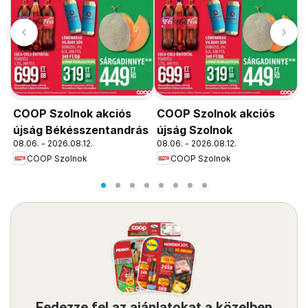
COOP Szolnok akciós
COOP Szolnok akciós
C
újság Békésszentandrás
újság Szolnok
ú
08.06. - 2026.08.12.
08.06. - 2026.08.12.
0
COOP Szolnok
COOP Szolnok
Fedezze fel az ajánlatokat a közelben