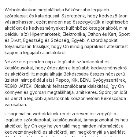
Weboldalunkon megtalálhatja Békéscsaba legújabb
szórólapjait és katalógusait. Szeretnénk, hogy kedvező áron
vásárolhasson, ezért minden nap összegyűjtjük a legfrissebb
akciókat és kedvezményeket különböző kategóriákból, mint
például a(z)
Hipermarketek
,
Elektronika
,
Otthon és Kert
,
Sport
és Divat
,
Egészség és Szépség
,
Egyéb
. A szórólapokat
folyamatosan frissítjük, hogy Ön mindig naprakész áttekintést
kapjon a legújabb ajánlatokról.
Nézze meg minden nap a legújabb szórólapokat és
katalógusokat, hogy értesüljön a legújabb kedvezményekről
és akciókról. Itt megtalálhatja Békéscsaba összes népszerű
üzletét, mint például a(z)
Pepco
,
Kik
,
BENU Gyógyszertárak
,
REGIO JÁTÉK
. Oldalunk felhasználóbarát kialakítású, így Ön
könnyen és gyorsan megtalálhatja, amit keres. Spóroljon időt
és pénzt a legjobb ajánlatoknak köszönhetően Békéscsaba
városában.
Ujsagomat.hu weboldalunk rendszeresen összegyűjti a
legújabb szórólapokat, katalógusokat, ármagazinokat és heti
akciókat. Így Ön egy helyen talál meg minden információt a
kedvezményekről és akciókról, ami megkönnyíti a vásárlást.