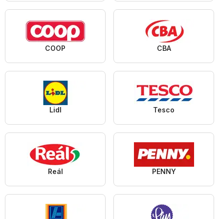
COOP
CBA
Lidl
Tesco
Reál
PENNY