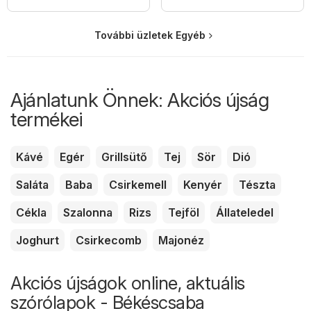
További üzletek Egyéb
Ajánlatunk Önnek: Akciós újság
termékei
Kávé
Egér
Grillsütő
Tej
Sör
Dió
Saláta
Baba
Csirkemell
Kenyér
Tészta
Cékla
Szalonna
Rizs
Tejföl
Állateledel
Joghurt
Csirkecomb
Majonéz
Akciós újságok online, aktuális
szórólapok - Békéscsaba