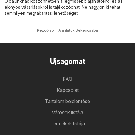
Oldalunknak köszönhetően a legfrissebb ajánlatokról és az
előnyös vásárlásokról is tájékozódhat. Ne hagyjon ki tehát
semmilyen megtakarítási lehetőséget.
Kezdőlap
Ajánlatok Békéscsaba
Ujsagomat
FAQ
Kapcsolat
Tartalom bejelentése
Városok listája
Termékek listája