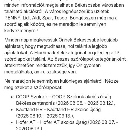
minden információt megtalálhat a Békéscsaba városában
található akciókról. A város legnépszerűbb üzletei:
PENNY
,
Lidl
,
Aldi
,
Spar
,
Tesco
. Böngésszen még ma a
szórólapjaik között, és ne maradjon le semmilyen
kedvezményről!
Minden nap megkeressük Önnek Békéscsaba legújabb
ajánlatait, hogy megtudhassa, hol találni a legjobb
ajánlatokat. A Hipermarketek kategóriában jelenleg a 13
szórólapokat találni. Az összes szórólapot kategóriánként
áttekinthetően rendszerezzük, így Ön gyorsan
megtalálhatja, amire szüksége van.
Ne maradjon le semmilyen különleges ajánlatról! Nézze
meg ezeket a szórólapokat:
COOP Szolnok - COOP Szolnok akciós újság
Békésszentandrás (2026.08.06. - 2026.08.12.)
,
Kaufland HR - Kaufland HR akciós újság
(2026.08.10. - 2026.09.13.)
,
Hofer AT - Hofer AT akciós újság (2026.08.07. -
2026.08.13.)
,