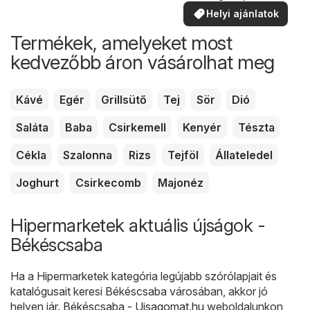
Helyi ajánlatok
Termékek, amelyeket most
kedvezőbb áron vásárolhat meg
Kávé
Egér
Grillsütő
Tej
Sör
Dió
Saláta
Baba
Csirkemell
Kenyér
Tészta
Cékla
Szalonna
Rizs
Tejföl
Állateledel
Joghurt
Csirkecomb
Majonéz
Hipermarketek aktuális újságok -
Békéscsaba
Ha a Hipermarketek kategória legújabb szórólapjait és
katalógusait keresi Békéscsaba városában, akkor jó
helyen jár.
Békéscsaba - Ujsagomat.hu
weboldalunkon