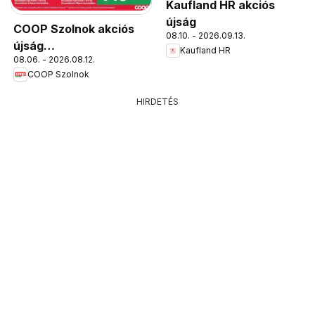
Kaufland HR akciós
újság
COOP Szolnok akciós
08.10. - 2026.09.13.
újság
Kaufland HR
08.06. - 2026.08.12.
Békésszentandrás
COOP Szolnok
HIRDETÉS