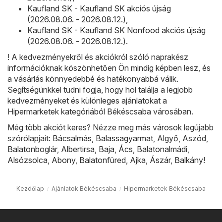
Kaufland SK - Kaufland SK akciós újság
(2026.08.06. - 2026.08.12.)
,
Kaufland SK - Kaufland SK Nonfood akciós újság
(2026.08.06. - 2026.08.12.)
.
! A kedvezményekről és akciókról szóló naprakész
információknak köszönhetően Ön mindig képben lesz, és
a vásárlás könnyedebbé és hatékonyabbá válik.
Segítségünkkel tudni fogja, hogy hol találja a legjobb
kedvezményeket és különleges ajánlatokat a
Hipermarketek kategóriából Békéscsaba városában.
Még több akciót keres? Nézze meg más városok legújabb
szórólapjait:
Bácsalmás
,
Balassagyarmat
,
Algyő
,
Aszód
,
Balatonboglár
,
Albertirsa
,
Baja
,
Ács
,
Balatonalmádi
,
Alsózsolca
,
Abony
,
Balatonfüred
,
Ajka
,
Ászár
,
Balkány
!
Kezdőlap
Ajánlatok Békéscsaba
Hipermarketek Békéscsaba